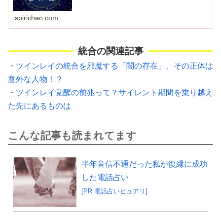
spirichan.com
統合の関連記事
・
ツインレイの統合を邪魔する「闇の存在」、その正体は
意外な人物！？
・
ツインレイ覚醒の前兆って？サイレント期間を乗り越え
た先にあるものは
こんな記事も読まれてます
半年音信不通だった私が復縁に成功
した電話占い
[PR 電話占いピュアリ]