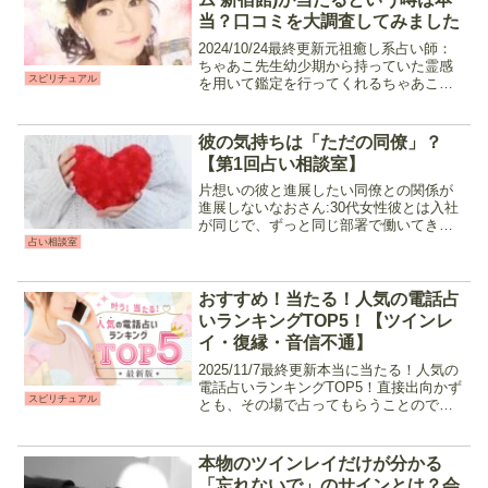
当？口コミを大調査してみました
2024/10/24最終更新元祖癒し系占い師：
ちゃあこ先生幼少期から持っていた霊感
スピリチュアル
を用いて鑑定を行ってくれるちゃあこ先
生は、柔らかい物腰と確かな的中率が口
コミで広がり、常に予約が殺到している
占い師です。霊感・霊感タロットをメイ
彼の気持ちは「ただの同僚」？
ンに、占いを初...
【第1回占い相談室】
片想いの彼と進展したい同僚との関係が
進展しないなおさん:30代女性彼とは入社
が同じで、ずっと同じ部署で働いてきま
した。今は彼の方が一つ上に昇進して、
占い相談室
私が部下の関係になっています。入社当
時から何かと助け合ってきたので仲は良
い方ですし、ランチや...
おすすめ！当たる！人気の電話占
いランキングTOP5！【ツインレ
イ・復縁・音信不通】
2025/11/7最終更新本当に当たる！人気の
電話占いランキングTOP5！直接出向かず
スピリチュアル
とも、その場で占ってもらうことのでき
る電話占い。昨今ではたくさんの電話占
いサイトがオープンし、日本全国の鑑定
師が悩める相談者に手を差し伸べていま
本物のツインレイだけが分かる
す。今回は...
「忘れないで」のサインとは？会