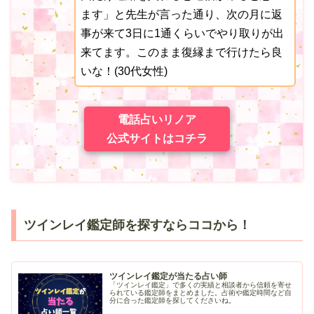
ます」と先生が言った通り、次の月に返
事が来て3日に1通くらいでやり取りが出
来てます。このまま復縁まで行けたら良
いな！(30代女性)
電話占いリノア
公式サイトはコチラ
ツインレイ鑑定師を探すならココから！
ツインレイ鑑定が当たる占い師
「ツインレイ鑑定」で多くの実績と相談者から信頼を寄せ
られている鑑定師をまとめました。占術や鑑定時間など自
分に合った鑑定師を探してくださいね。