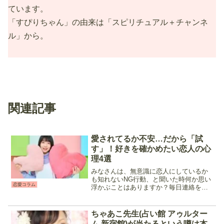
ています。
「すぴりちゃん」の由来は「スピリチュアル＋チャンネ
ル」から。
関連記事
愛されてるか不安…だから「試
す」！好きを確かめたい恋人の心
理4選
みなさんは、無意識に恋人にしているか
も知れないNG行動、と聞いた時何か思い
恋愛コラム
浮かぶことはありますか？毎日連絡を取
り合って、デートや旅行をして、忙しい
時でもお互いに気遣って……誰にでも理
想とする恋人像があり、それを目指して
ちゃあこ先生(占い館 アゥルター
交際をしていると思いま...
ム 新宿館)が当たるという噂は本