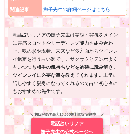
撫子先生の詳細ページはこちら
関連記事
電話占いリノアの撫子先生は霊感・霊視をメイン
に霊感タロットやリーディング能力を組み合わ
せ、魂の形や現状、未来など多方面からツインレ
イ鑑定を行う占い師です。サクサクとテンポよく
占いつつも
相手の気持ちなどを的確に読み解き、
ツインレイに必要な事を教えてくれます。
非常に
話しやすく親身になってくれるので占い初心者に
もおすすめの先生です。
＼ 初回登録で最大10,000無料鑑定実施中！ ／
電話占いリノア
撫子先生の公式ページへ