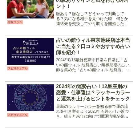
の脈ありサインと気を付けるポイ
ント！
脈あり？脈なし？どうやって判断して
る？気になる相手を見つけた時、何とか
恋愛コラム
連絡先を交換してやり取りを開始したも
のの、相手は私に興味ないかも…と思う
ことってたくさんありますよね。でもそ
れ、もしかしたら「考えすぎ」かも知れ
占いの館ウィル東京池袋店は本当
ません。脈なし、脈あり判断...
に当たる？口コミやおすすめ占い
師を紹介！
2024/10/16最終更新非日常を日常に！占
いの館ウィル 池袋店占い業界屈指の占い
スピリチュアル
師を集めた「占いの館ウィル 池袋店」で
は、メディア出演を始め雑誌掲載の占い
などを行っている鑑定師が多数在籍して
います。特に恋愛、人生相談などで圧倒
2024年の運勢占い！12星座別の
的な人気を...
恋愛・仕事運は？ラッキーカラー
と運気を上げるヒントをチェック
最新のラッキーカラーを知る事で運の流
れを引き寄せよう2023年も終わりが近づ
スピリチュアル
き、続々と来年に向けて開運情報が発表
されています♪今回ピックアップするのは
「2024年 星座別ラッキーカラー」！ラッ
キーカラーを生活に取り入れることで、
新年早々最高...