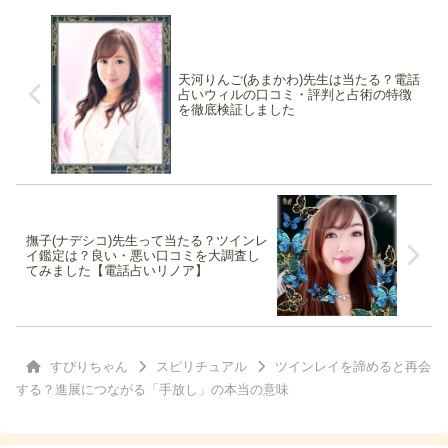
天河りんご(あまかわ)先生は当たる？電話
占いウィルの口コミ・評判と占術の特徴
を徹底検証しました
撫子(ナデシコ)先生って当たる？ツインレ
イ鑑定は？良い・悪い口コミを大調査し
てみました【電話占いリノア】
すぴりちゃん
スピリチュアル
ツインレイを諦めると再会
する？進展につながる「手放し」の本当の意味