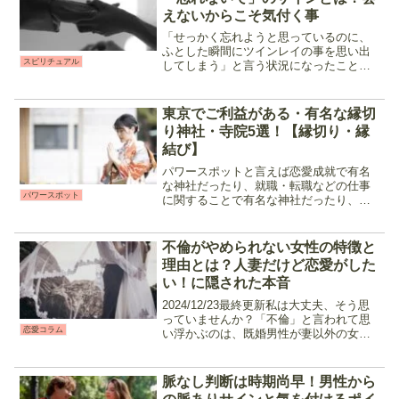
えないからこそ気付く事
「せっかく忘れようと思っているのに、
ふとした瞬間にツインレイの事を思い出
スピリチュアル
してしまう」と言う状況になったことは
ありますか？ツインレイ同士が何らかの
理由で会えなくなっている時、サイレン
ト期間などの試練の最中、「このまま諦
東京でご利益がある・有名な縁切
めよう」と思った時に必ず...
り神社・寺院5選！【縁切り・縁
結び】
パワースポットと言えば恋愛成就で有名
な神社だったり、就職・転職などの仕事
パワースポット
に関することで有名な神社だったり、全
国には沢山の「ご利益がある」スポット
があります。今回はそんな神社・寺院の
中から「東京で縁切りの御利益がある神
不倫がやめられない女性の特徴と
社・寺院」をご紹介。断ち...
理由とは？人妻だけど恋愛がした
い！に隠された本音
2024/12/23最終更新私は大丈夫、そう思
っていませんか？「不倫」と言われて思
恋愛コラム
い浮かぶのは、既婚男性が妻以外の女性
と関係を持つことでしょうか？それと
も、既婚女性が夫以外の男性と関係を持
つことでしょうか？世間的には既婚男性
脈なし判断は時期尚早！男性から
が女性と関係を持...