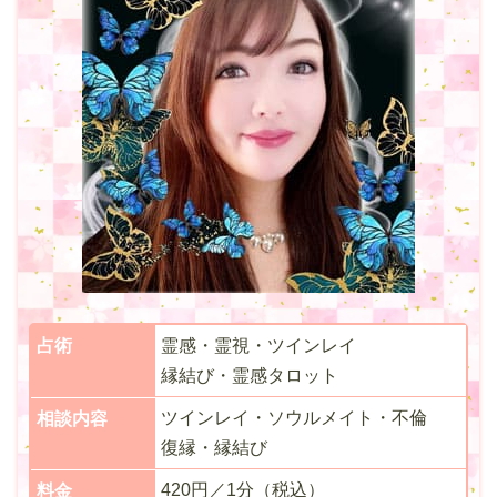
占術
霊感・霊視・ツインレイ
縁結び・霊感タロット
ツインレイ・ソウルメイト・不倫
相談内容
復縁・縁結び
420円／1分（税込）
料金