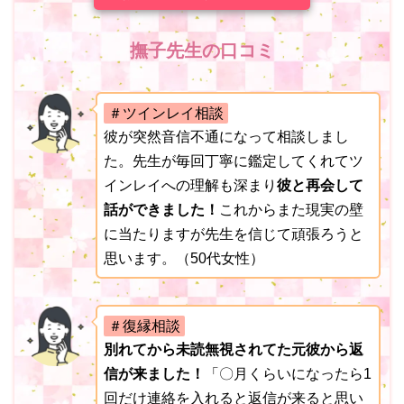
撫子先生の口コミ
＃ツインレイ相談
彼が突然音信不通になって相談しまし
た。先生が毎回丁寧に鑑定してくれてツ
インレイへの理解も深まり
彼と再会して
話ができました！
これからまた現実の壁
に当たりますが先生を信じて頑張ろうと
思います。（50代女性）
＃復縁相談
別れてから未読無視されてた元彼から返
信が来ました！
「〇月くらいになったら1
回だけ連絡を入れると返信が来ると思い