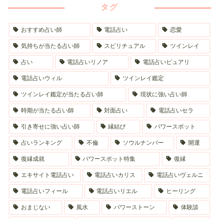
タグ
おすすめ占い師
電話占い
恋愛
気持ちが当たる占い師
スピリチュアル
ツインレイ
占い
電話占いリノア
電話占いピュアリ
電話占いウィル
ツインレイ鑑定
ツインレイ鑑定が当たる占い師
現状に強い占い師
時期が当たる占い師
対面占い
電話占いセラ
引き寄せに強い占い師
縁結び
パワースポット
占いランキング
不倫
ソウルナンバー
開運
復縁成就
パワースポット特集
復縁
エキサイト電話占い
電話占いカリス
電話占いヴェルニ
電話占いフィール
電話占いリエル
ヒーリング
おまじない
風水
パワーストーン
体験談