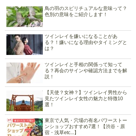
鳥の羽のスピリチュアルな意味って？
色別の意味をご紹介します！
ツインレイを嫌いになることがあ
る？！嫌いになる理由やタイミングと
は？
ツインレイと手相の関係って知って
る？再会のサインや確認方法までを解
説！
【天使？女神？】ツインレイ男性から
見たツインレイ女性の魅力と特徴10
選！
東京で人気・穴場の有名パワーストー
ンショップおすすめ7選！【渋谷・原
宿・浅草etc...】