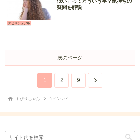
低い」ってどういう事？気持ちの
疑問を解説
スピリチュアル
次のページ
次
1
2
9
へ
すぴりちゃん
ツインレイ