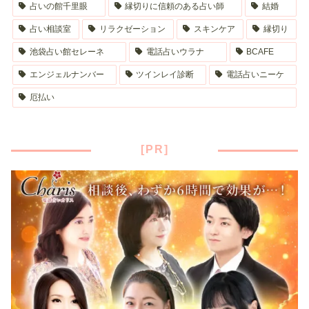
占いの館千里眼
縁切りに信頼のある占い師
結婚
占い相談室
リラクゼーション
スキンケア
縁切り
池袋占い館セレーネ
電話占いウラナ
BCAFE
エンジェルナンバー
ツインレイ診断
電話占いニーケ
厄払い
[PR]