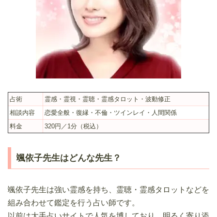
占術
霊感・霊視・霊聴・霊感タロット・波動修正
相談内容
恋愛全般・復縁・不倫・ツインレイ・人間関係
料金
320円／1分（税込）
颯依子先生はどんな先生？
颯依子先生は強い霊感を持ち、霊聴・霊感タロットなどを
組み合わせて鑑定を行う占い師です。
以前は大手占いサイトで人気を博しており、明るく寄り添