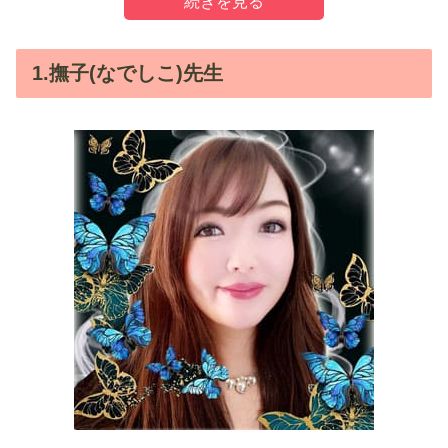
(1分)
霊感タロット
乃愛先生
1.撫子(なでしこ)先生
360円
霊感・霊視
公式
(1分)
オーダーメイド風水
金華先生
340円
霊視・霊聴
公式
(1分)
霊感タロット
颯依子先生
380円
公式
スピリチュアルリーディング
(1分)
朝霧先生
360円
公式
霊感・オリジナル占術
ヒーリ
(1分)
深禾先生
360円
霊感・霊視
公式