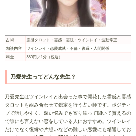
占術
霊感タロット・霊感・霊視・ツインレイ・波動修正
相談内容
ツインレイ・恋愛成就・不倫・復縁・人間関係
料金
380円／1分（税込）
乃愛先生ってどんな先生？
乃愛先生はツインレイと出会った事で開花した霊感と霊感
タロットを組み合わせて鑑定を行う占い師です。ポジティ
ブで話しやすく、深い悩みでも寄り添って聞いて貰えるの
で誰にも言えない恋をしている人におすすめ。ツインレイ
だけでなく復縁や片想いなどの難しい恋愛にも精通してお