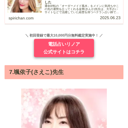
した
運命好転の「オーダーメイド風水」をメインに気持ちやこ
の先の運勢を占ってくれる金華(きんか)先生は、大手占い
サイトなどで活躍していた経歴を持つベテラン占い師で
す。明るく前向きな雰囲気と、100円玉3枚を使用した風水
2025.06.23
spirichan.com
は「部屋の配置が当たってた」...
＼ 初回登録で最大10,000円分無料鑑定実施中！ ／
電話占いリノア
公式サイトはコチラ
7.颯依子(さえこ)先生