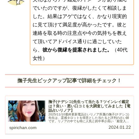
でいたのですが、復縁がしたくて相談しま
した。結果はアゲではなく、かなり現実的
に見て頂けて満足度が高かったです。彼と
連絡を取る時の注意点や今の気持ちを教え
て頂いてアドバイス通りに過ごしていた
ら、
彼から復縁を提案されました。
（40代
女性）
撫子先生ピックアップ記事で詳細をチェック！
撫子(ナデシコ)先生って当たる？ツインレイ鑑定
は？良い・悪い口コミを大調査してみました【電
話占いリノア】
2025/11/10最終更新電話占いリノア所属の撫子(ナデシコ)
先生は、霊感タロットを得意とした当たると評判の占い師
です。リノアの中でも特に人気と的中率が高い「殿堂入り
占い師」にも認定されていて信頼度は抜群。復縁、不倫の
2024.01.22
spirichan.com
悩みからツインレイ、...