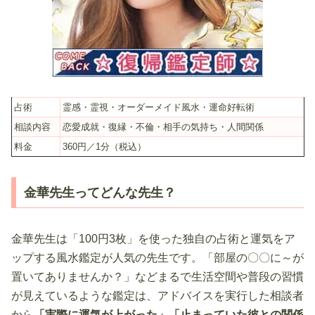
占術
霊感・霊視・オーダーメイド風水・運命好転術
相談内容
恋愛成就・復縁・不倫・相手の気持ち・人間関係
料金
360円／1分（税込）
金華先生ってどんな先生？
金華先生は「100円3枚」を使った独自の占術と運気をア
ップする風水鑑定が人気の先生です。「部屋の〇〇に～が
置いてありませんか？」などまるで生活空間や普段の習慣
が見えているような鑑定は、アドバイスを実行した相談者
から
「実際に運気が上がった」「止まっていた彼との関係