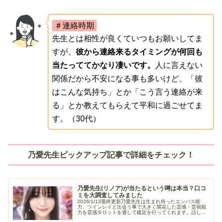
＃連絡時期
先生とは相性が良くていつもお願いしてま
すが、
彼から連絡来るタイミングが何回も
当たっててかなり凄いです。
人に言えない
関係だから不安になる事も多いけど、「彼
はこんな気持ち」とか「こう言う連絡が来
る」とか教えてもらえて平和に過ごせてま
す。（30代）
乃愛先生ピックアップ記事で詳細をチェック！
乃愛先生(リノア)が当たるという噂は本当？口コ
ミを大調査してみました
2026/1/13最終更新乃愛先生は生まれ持ったエンパス能
力、ツインレイと出会う事で大きく開花した霊感・霊視能
力を霊感タロットを通して鑑定を行ってくれます。話しや
すく優しい人柄と、相手の気持ちや本音、魂の繋がりやツ