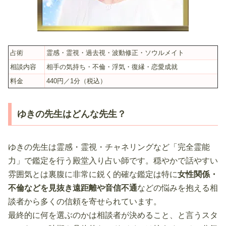
占術
霊感・霊視・過去視・波動修正・ソウルメイト
相談内容
相手の気持ち・不倫・浮気・復縁・恋愛成就
料金
440円／1分（税込）
ゆきの先生はどんな先生？
ゆきの先生は霊感・霊視・チャネリングなど「完全霊能
力」で鑑定を行う殿堂入り占い師です。穏やかで話やすい
雰囲気とは裏腹に非常に鋭く的確な鑑定は特に
女性関係・
不倫などを見抜き遠距離や音信不通
などの悩みを抱える相
談者から多くの信頼を寄せられています。
最終的に何を選ぶのかは相談者が決めること、と言うスタ