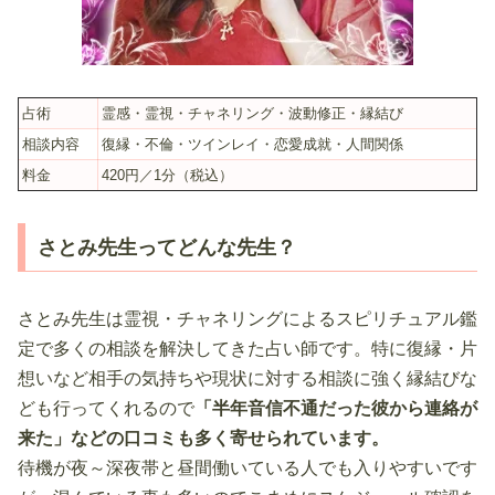
占術
霊感・霊視・チャネリング・波動修正・縁結び
相談内容
復縁・不倫・ツインレイ・恋愛成就・人間関係
料金
420円／1分（税込）
さとみ先生ってどんな先生？
さとみ先生は霊視・チャネリングによるスピリチュアル鑑
定で多くの相談を解決してきた占い師です。特に復縁・片
想いなど相手の気持ちや現状に対する相談に強く縁結びな
ども行ってくれるので
「半年音信不通だった彼から連絡が
来た」などの口コミも多く寄せられています。
待機が夜～深夜帯と昼間働いている人でも入りやすいです