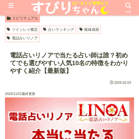
【PR】本ページはプロモーションが含まれています
メニュー
検索
スピリチュアル
ツインレイ鑑定
占いランキング
復縁成就
電話占いリノア
電話占いリノアで当たる占い師は誰？初め
てでも選びやすい人気10名の特徴をわかり
やすく紹介【最新版】
2025.02.03
2025/11/21最終更新