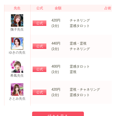
先生
公式
金額
占術
420円
チャネリング
公式
(1分)
霊感タロット
撫子先生
440円
霊感・霊視
公式
(1分)
チャネリング
ゆきの先生
400円
霊感タロット
公式
(1分)
霊視
希鳳先生
420円
霊視・チャネリング
公式
(1分)
霊感タロット
さとみ先生
380円
霊視・エンパス
公式