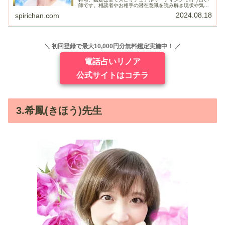
師です。相談者やお相手の潜在意識を読み解き現状や気持
ち、未来、過去に起こった出来事などをを視ることが出来
2024.08.18
spirichan.com
ると口コミで評判が広が...
＼ 初回登録で最大10,000円分無料鑑定実施中！ ／
電話占いリノア
公式サイトはコチラ
3.希鳳(きほう)先生