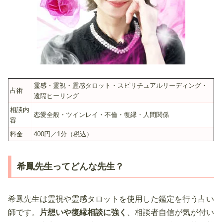
霊感・霊視・霊感タロット・スピリチュアルリーディング・
占術
遠隔ヒーリング
相談内
恋愛全般・ツインレイ・不倫・復縁・人間関係
容
料金
400円／1分（税込）
希鳳先生ってどんな先生？
希鳳先生は霊視や霊感タロットを使用した鑑定を行う占い
師です。
片想いや復縁相談に強く
、相談者自信が気が付い