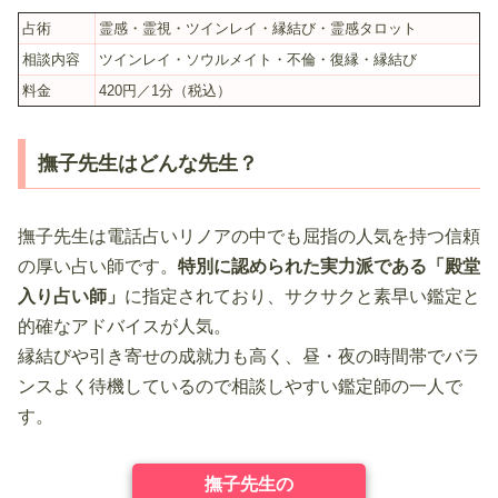
(1分)
霊感タロット
りあ先生
占術
霊感・霊視・ツインレイ・縁結び・霊感タロット
相談内容
ツインレイ・ソウルメイト・不倫・復縁・縁結び
料金
420円／1分（税込）
撫子先生はどんな先生？
撫子先生は電話占いリノアの中でも屈指の人気を持つ信頼
の厚い占い師です。
特別に認められた実力派である「殿堂
入り占い師」
に指定されており、サクサクと素早い鑑定と
的確なアドバイスが人気。
縁結びや引き寄せの成就力も高く、昼・夜の時間帯でバラ
ンスよく待機しているので相談しやすい鑑定師の一人で
す。
撫子先生の