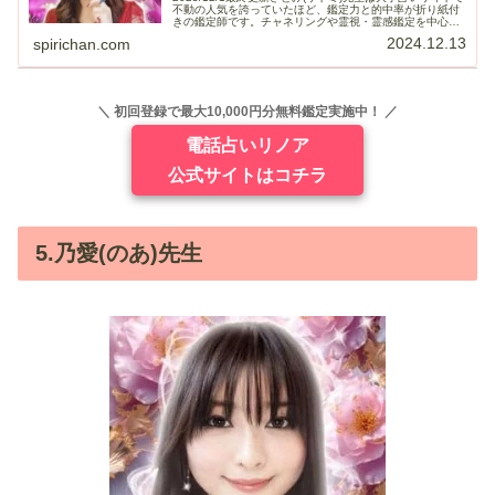
不動の人気を誇っていたほど、鑑定力と的中率が折り紙付
きの鑑定師です。チャネリングや霊視・霊感鑑定を中心に
話しやすくサクサクと鑑定を進めて貰えるので、占い初心
2024.12.13
spirichan.com
者でも相談しやすいの...
＼ 初回登録で最大10,000円分無料鑑定実施中！ ／
電話占いリノア
公式サイトはコチラ
5.乃愛(のあ)先生