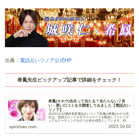
出典：
電話占いリノア公式HP
希鳳先生ピックアップ記事で詳細をチェック！
希鳳(キホウ)先生って当たる？当たらない？良
い・悪い口コミを大調査してみました【電話占い
リノア】
2025/12/22最終更新電話占いリノア所属の希鳳(キホウ)先
生は、霊感タロットやオラクルカードを駆使してスピリチ
ュアルリーディングを行う占術を得意としています。特に
相手の気持ちを感じ取ることに長けており、時期も当たり
2023.10.02
spirichan.com
やすいと口コミで評判...