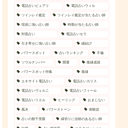
電話占いピュアリ
電話占いウィル
ツインレイ鑑定
ツインレイ鑑定が当たる占い師
現状に強い占い師
時期が当たる占い師
対面占い
電話占いセラ
引き寄せに強い占い師
縁結び
パワースポット
占いランキング
不倫
ソウルナンバー
開運
復縁成就
パワースポット特集
復縁
エキサイト電話占い
電話占いカリス
電話占いヴェルニ
電話占いフィール
電話占いリエル
ヒーリング
おまじない
風水
パワーストーン
体験談
占いの館千里眼
縁切りに信頼のある占い師