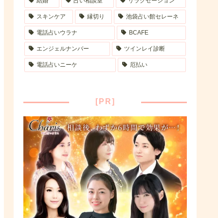
結婚
占い相談室
リラクゼーション
スキンケア
縁切り
池袋占い館セレーネ
電話占いウラナ
BCAFE
エンジェルナンバー
ツインレイ診断
電話占いニーケ
厄払い
[PR]