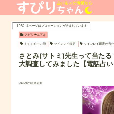
【PR】本ページはプロモーションが含まれています
スピリチュアル
おすすめ占い師
ツインレイ鑑定
ツインレイ鑑定が当
さとみ(サトミ)先生って当た
大調査してみました【電話占い
2025/12/1最終更新