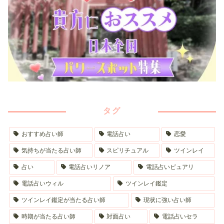
タグ
おすすめ占い師
電話占い
恋愛
気持ちが当たる占い師
スピリチュアル
ツインレイ
占い
電話占いリノア
電話占いピュアリ
電話占いウィル
ツインレイ鑑定
ツインレイ鑑定が当たる占い師
現状に強い占い師
時期が当たる占い師
対面占い
電話占いセラ