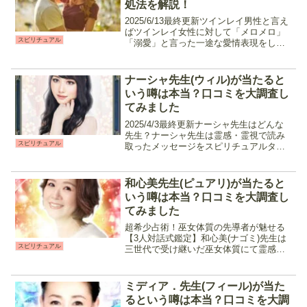
処法を解説！
2025/6/13最終更新ツインレイ男性と言え
ばツインレイ女性に対して「メロメロ」
スピリチュアル
「溺愛」と言った一途な愛情表現をして
くれるという特徴があります。ですが中
にはツインレイ男性が別の相手を選び、
サイレント期間が終わらないまま決別し
ナーシャ先生(ウィル)が当たると
てしまう事があ...
いう噂は本当？口コミを大調査し
てみました
2025/4/3最終更新ナーシャ先生はどんな
先生？ナーシャ先生は霊感・霊視で読み
スピリチュアル
取ったメッセージをスピリチュアルタロ
ットで更に深くまで読み解き鑑定を行う
占い師です。的中率が高いと口コミで広
がり多くの相談者から支持されている占
和心美先生(ピュアリ)が当たると
い師の一人で、優...
いう噂は本当？口コミを大調査し
てみました
超希少占術！巫女体質の先導者が魅せる
【3人対話式鑑定】和心美(ナゴミ)先生は
スピリチュアル
三世代で受け継いだ巫女体質にて霊感・
霊視・霊感タロットをメインに占ってく
れる鑑定師です。気になる相手の潜在意
識と繋がり仲介役になることで、相談者
ミディア．先生(フィール)が当た
が聞きたい質問を直接...
るという噂は本当？口コミを大調