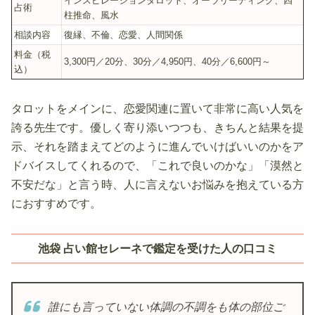
インスピレーションタロット、オーラリーディング、四
占術
柱推命、風水
相談内容
復縁、不倫、恋愛、人間関係
料金（税
3,300円／20分、30分／4,950円、40分／6,600円～
込）
タロットをメインに、恋愛関連に置いて非常に高い人気を
誇る先生です。優しく寄り添いつつも、きちんと結果を提
示、それを踏まえてどのように進んでいけばいいのかをア
ドバイスしてくれるので、「これで良いのかな」「漠然と
不安だな」と言う時、人に言えないお悩みを抱えている方
におすすめです。
池袋 占い館セレーネで鑑定を受けた人の口コミ
誰にも言っていない体調の不調をも体の部位ご