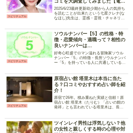
コミを大調査してみました【電話
占いピュアリ】
2025/6/23最終更新幼少期から人の気持ち
を読むことが出来たという七星クレナ(な
スピリチュアル
なほし)先生は、霊感・霊視・チャネリン
グをメインに高次元の存在のメッセージ
を届けてくれる先生です。人の気持ちだ
けでなくペットの気持ちやメッセージの
ソウルナンバー【5】の性格・特
鑑定も可能...
徴・恋愛傾向・適職って？相性の
良いナンバーは…
好奇心旺盛でロマン溢れる冒険家ソウル
ナンバー「5」の特徴・長所ソウルナンバ
スピリチュアル
ー「5」を持っている人に共通しているの
は、以下の様な気質です。 ・頭の回転が
速い・好奇心旺盛・常に新鮮さを求めて
いる・決めたことは最後まで貫き通す・
原宿占い館 塔里木は本当に当た
自分か、自分以外か...
る？口コミやおすすめ占い師を紹
介！
原宿で26年。積み重ねた実績と信頼！原
宿占い館 塔里木（たりむ）「占いの館の
スピリチュアル
発祥」とも言われている塔里木は、長年
原宿で愛されてきた老舗の占い館です。
対面占いをメインに電話占いも展開して
おり、当たると評判の占い師が多数在
ツインレイ男性は浮気しない？他
籍。悩みや占術別に自分...
の女性と親しくする時の心理や対