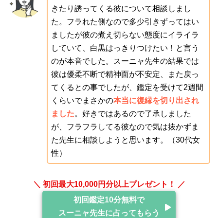
きたり誘ってくる彼について相談しまし
た。フラれた側なので多少引きずってはい
ましたが彼の煮え切らない態度にイライラ
していて、白黒はっきりつけたい！と言う
のが本音でした。スーニャ先生の結果では
彼は優柔不断で精神面が不安定、また戻っ
てくるとの事でしたが、鑑定を受けて2週間
くらいでまさかの
本当に復縁を切り出され
ました
。好きではあるので了承しました
が、フラフラしてる彼なので気は抜かずま
た先生に相談しようと思います。（30代女
性）
＼ 初回最大10,000円分以上プレゼント！ ／
初回鑑定10分無料で
スーニャ先生に占ってもらう