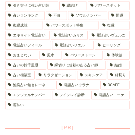
引き寄せに強い占い師
縁結び
パワースポット
占いランキング
不倫
ソウルナンバー
開運
復縁成就
パワースポット特集
復縁
エキサイト電話占い
電話占いカリス
電話占いヴェルニ
電話占いフィール
電話占いリエル
ヒーリング
おまじない
風水
パワーストーン
体験談
占いの館千里眼
縁切りに信頼のある占い師
結婚
占い相談室
リラクゼーション
スキンケア
縁切り
池袋占い館セレーネ
電話占いウラナ
BCAFE
エンジェルナンバー
ツインレイ診断
電話占いニーケ
厄払い
[PR]