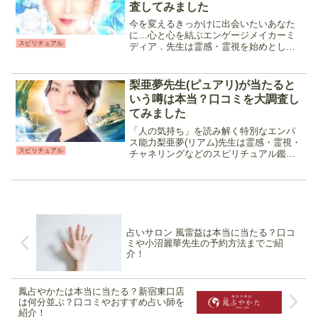
査してみました
今を変えるきっかけに出会いたいあなた
に…心と心を結ぶエンゲージメイカーミ
スピリチュアル
ディア．先生は霊感・霊視を始めとした
スピリチュアル鑑定と独自のエネルギー
ワーク「エンゲージメイク」を使用し鑑
定を行う占い師です。優しく話しやすい
梨亜夢先生(ピュアリ)が当たると
印象の先生で占い初心者で...
いう噂は本当？口コミを大調査し
てみました
「人の気持ち」を読み解く特別なエンパ
ス能力梨亜夢(リアム)先生は霊感・霊視・
スピリチュアル
チャネリングなどのスピリチュアル鑑定
をメインに恋愛成就や人間関係に強い占
い師です。復縁や複雑な関係などの相談
を得意としており、高次元の存在と繋が
り届いたメッセージを...
占いサロン 風雷益は本当に当たる？口コ
ミや小沼麗華先生の予約方法までご紹
介！
鳳占やかたは本当に当たる？新宿東口店
は何分並ぶ？口コミやおすすめ占い師を
紹介！