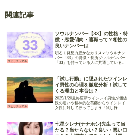
関連記事
ソウルナンバー【33】の性格・特
徴・恋愛傾向・適職って？相性の
良いナンバーは…
明るく発想力豊かなカリスマソウルナン
バー「33」の特徴・長所ソウルナンバー
スピリチュアル
「33」を持っている人に共通しているの
は、以下の様な気質です。 ・独特の明る
い雰囲気を持っている・誰に対しても分
け隔てない博愛主義者・ルールは苦手、
「試し行動」に隠されたツインレ
でも協調性は◎・コ...
イ男性の心理を徹底分析！試して
くる理由と本音は？
2025/1/20最終更新ツインレイ男性が価値
観の違いや精神的な葛藤からツインレイ
スピリチュアル
女性に対して行ってしまう「試し行
動」。出会ってから幸せな関係を築いて
いたのに、どうして急にそんな態度にな
るの？と思うこともあるでしょう。今回
七星クレナ(ナナホシ)先生って当
はそんな「試し行動...
たる？当たらない？良い・悪い口