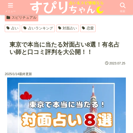
【PR】本ページはプロモーションが含まれています
メニュー
検索
スピリチュアル
占い
占いランキング
対面占い
恋愛
東京で本当に当たる対面占い8選！有名占
い師と口コミ評判を大公開！！
2023.07.25
2025/1/14最終更新