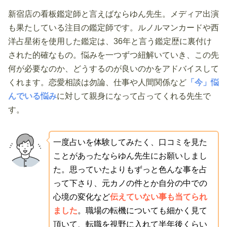
新宿店の看板鑑定師と言えばならゆん先生。メディア出演
も果たしている注目の鑑定師です。ルノルマンカードや西
洋占星術を使用した鑑定は、36年と言う鑑定歴に裏付け
された的確なもの。悩みを一つずつ紐解いていき、この先
何が必要なのか、どうするのが良いのかをアドバイスして
くれます。恋愛相談は勿論、仕事や人間関係など
「今」悩
んでいる悩み
に対して親身になって占ってくれる先生で
す。
一度占いを体験してみたく、口コミを見た
ことがあったならゆん先生にお願いしまし
た。思っていたよりもずっと色んな事を占
って下さり、元カノの件とか自分の中での
心境の変化など
伝えていない事も当てられ
ました
。職場の転機についても細かく見て
頂いて、転職を視野に入れて半年後くらい