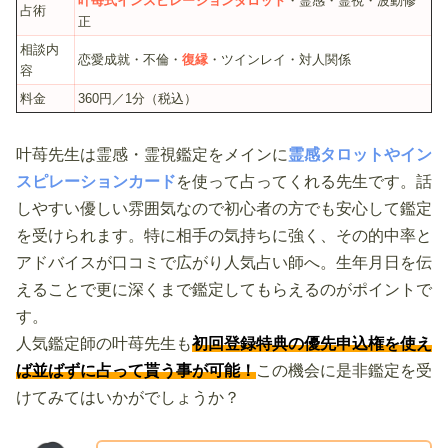
叶苺式インスピレーションタロット
・霊感・霊視・波動修
占術
正
相談内
恋愛成就・不倫・
復縁
・ツインレイ・対人関係
容
料金
360円／1分（税込）
叶苺先生は霊感・霊視鑑定をメインに
霊感タロットやイン
スピレーションカード
を使って占ってくれる先生です。話
しやすい優しい雰囲気なので初心者の方でも安心して鑑定
を受けられます。特に相手の気持ちに強く、その的中率と
アドバイスが口コミで広がり人気占い師へ。生年月日を伝
えることで更に深くまで鑑定してもらえるのがポイントで
す。
人気鑑定師の叶苺先生も
初回登録特典の優先申込権を使え
ば並ばずに占って貰う事が可能！
この機会に是非鑑定を受
けてみてはいかがでしょうか？