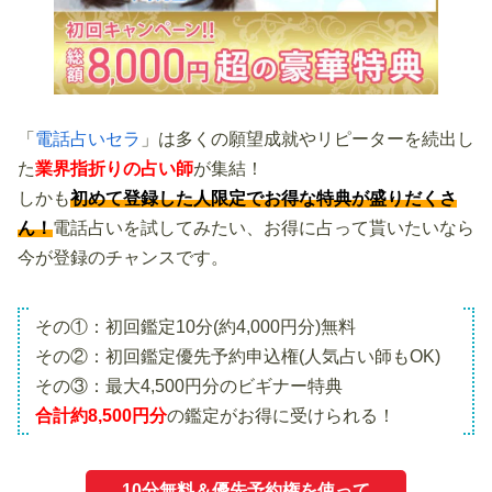
「
電話占いセラ
」は多くの願望成就やリピーターを続出し
た
業界指折りの占い師
が集結！
しかも
初めて登録した人限定でお得な特典が盛りだくさ
ん！
電話占いを試してみたい、お得に占って貰いたいなら
今が登録のチャンスです。
その①：初回鑑定10分(約4,000円分)無料
その②：初回鑑定優先予約申込権(人気占い師もOK)
その③：最大4,500円分のビギナー特典
合計約8,500円分
の鑑定がお得に受けられる！
10分無料＆優先予約権を使って