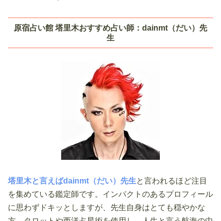
原宿占い館 塔里木おすすめ占い師：dainmt（だい）先
生
塔里木と言えばdainmt（だい）先生
と言われるほど注目
を集めている鑑定師です。インパクトのあるプロフィール
に思わずドキッとしますが、先生自身はとても穏やかな
方。タロットや西洋占星術を使用し、人生と言う航海の中