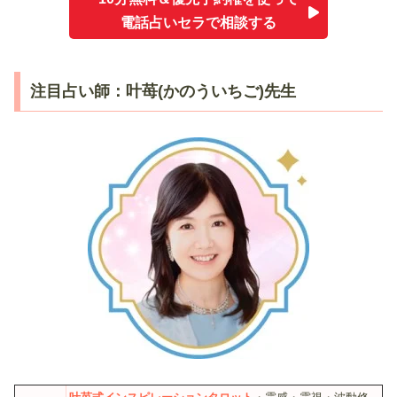
電話占いセラで相談する
注目占い師：叶苺(かのういちご)先生