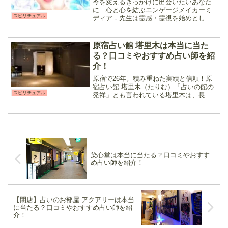
今を変えるきっかけに出会いたいあなた
に…心と心を結ぶエンゲージメイカーミ
スピリチュアル
ディア．先生は霊感・霊視を始めとした
スピリチュアル鑑定と独自のエネルギー
ワーク「エンゲージメイク」を使用し鑑
定を行う占い師です。優しく話しやすい
原宿占い館 塔里木は本当に当た
印象の先生で占い初心者で...
る？口コミやおすすめ占い師を紹
介！
原宿で26年。積み重ねた実績と信頼！原
宿占い館 塔里木（たりむ）「占いの館の
スピリチュアル
発祥」とも言われている塔里木は、長年
原宿で愛されてきた老舗の占い館です。
対面占いをメインに電話占いも展開して
おり、当たると評判の占い師が多数在
籍。悩みや占術別に自分...
染心堂は本当に当たる？口コミやおすす
め占い師を紹介！
【閉店】占いのお部屋 アクアリーは本当
に当たる？口コミやおすすめ占い師を紹
介！