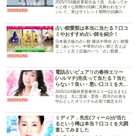
2025/7/24最終更新出会う前、出会ってか
らと様々な困難や試練に見舞われるツイ
スピリチュアル
ンレイ。実はサイレント期間や試練の
数々は魂を成長させるための"プログラ
ム"によって一定のパターンがあると言わ
れています。今回は二人の魂が一つにな
占い館愛梨は本当に当たる？口コ
る前の"統合期...
ミやおすすめ占い師を紹介！
日本最大級の占い館 横浜中華街 占い館愛
梨（あいりー）中華街の占い館と言えば
ここ！と言う店舗の一つ「占い館愛
梨」。よく当たると評判の占い師が集結
スピリチュアル
しており、連日たくさんの人だかりがで
きています。中華街に3店舗あり、どのお
店もベテラン占い師が揃...
電話占いピュアリの春待エリー
(ハルマチ)先生って当たる？当た
らない？良い・悪い口コミを大調
査してみました
2025/11/4最終更新春待エリー(はるまち)
先生は、主に霊感・霊視・西洋の占術を
スピリチュアル
中心としたオリジナル占術で鑑定を行う
占い師です。相手の気持ちや今後の流れ
など、停滞していると感じる時に視ても
らうのがおすすめ。恋愛だけでなく仕事
ミディア．先生(フィール)が当た
や家族の悩み...
るという噂は本当？口コミを大調
査してみました