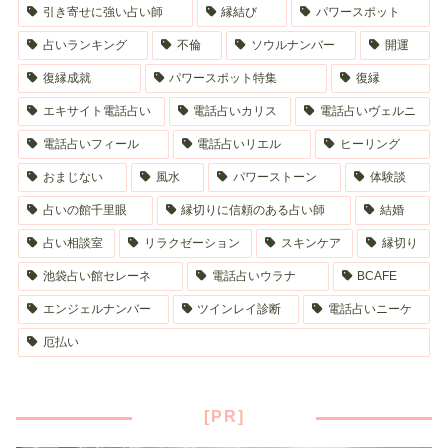
引き寄せに強い占い師
縁結び
パワースポット
占いランキング
不倫
ソウルナンバー
開運
復縁成就
パワースポット特集
復縁
エキサイト電話占い
電話占いカリス
電話占いヴェルニ
電話占いフィール
電話占いリエル
ヒーリング
おまじない
風水
パワーストーン
体験談
占いの館千里眼
縁切りに信頼のある占い師
結婚
占い相談室
リラクゼーション
スキンケア
縁切り
池袋占い館セレーネ
電話占いウラナ
BCAFE
エンジェルナンバー
ツインレイ診断
電話占いニーケ
厄払い
[PR]