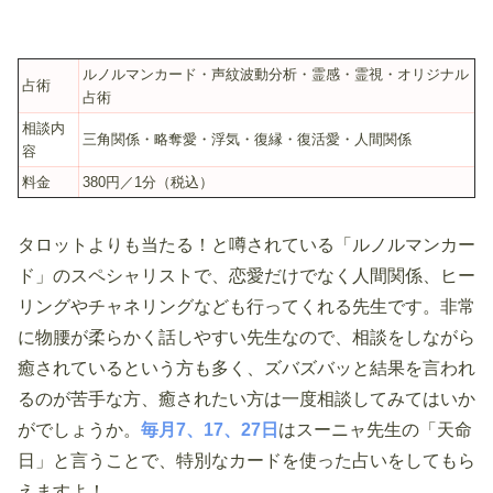
ルノルマンカード・声紋波動分析・霊感・霊視・オリジナル
占術
占術
相談内
三角関係・略奪愛・浮気・復縁・復活愛・人間関係
容
料金
380円／1分（税込）
タロットよりも当たる！と噂されている「ルノルマンカー
ド」のスペシャリストで、恋愛だけでなく人間関係、ヒー
リングやチャネリングなども行ってくれる先生です。非常
に物腰が柔らかく話しやすい先生なので、相談をしながら
癒されているという方も多く、ズバズバッと結果を言われ
るのが苦手な方、癒されたい方は一度相談してみてはいか
がでしょうか。
毎月7、17、27日
はスーニャ先生の「天命
日」と言うことで、特別なカードを使った占いをしてもら
えますよ！