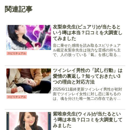
関連記事
友梨奈先生(ピュアリ)が当たると
いう噂は本当？口コミを大調査し
てみました
音に乗せた感情を読み取るスピリチュア
ル鑑定友梨奈先生は強力な霊感の持ち主
スピリチュアル
で、人の放っている「氣」を感じ取るこ
とで気持ちを読み解く事に特化した鑑定
師です。また、相談内容によって様々な
占術を組み合わせてオーダーメイドの鑑
ツインレイ男性の「試し行動」は
定を行ってくれるので、悩...
愛情の裏返し？知っておきたい3
つの理由と対応方法
2025/6/11最終更新ツインレイ男性が初対
面でツインレイ女性に対し恋に落ちるの
スピリチュアル
は、魂を分けた唯一無二の存在であり
「生涯愛する女性」を見つけたからで
す。しかし時間が経つにつれて恋愛経験
の有無にかかわらず、ツインレイ男性は
紫唯奈先生(ウィル)が当たるとい
女性側に愛されてい...
う噂は本当？口コミを大調査して
みました