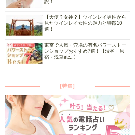
説！
【天使？女神？】ツインレイ男性から
見たツインレイ女性の魅力と特徴10
選！
東京で人気・穴場の有名パワーストー
ンショップおすすめ7選！【渋谷・原
宿・浅草etc...】
[特集]