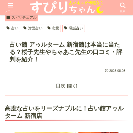
【PR】本ページはプロモーションが含まれています
メニュー
検索
スピリチュアル
占い
対面占い
恋愛
電話占い
占い館 アゥルターム 新宿館は本当に当た
る？桜子先生やちゃあこ先生の口コミ・評
判を紹介！
2023.08.03
目次
高度な占いをリーズナブルに！占い館アゥル
ターム 新宿店