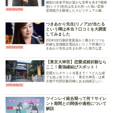
瞬刻の未来予知が遥かな安寧を兆す!!紫唯
奈(シイナ)先生は生まれ持った強い霊感・
スピリチュアル
霊視能力を駆使したスピリチュアル鑑定
と、相談内容に応じた占術を使い分け鑑
定を行う占い師です。高次元の存在や守
護霊から受け取ったメッセージを分かり
つきあかり先生(リノア)が当たる
やすく読み解き、...
という噂は本当？口コミを大調査
してみました
2024/10/21最終更新温かく癒されつつも
的確な霊感鑑定電話占いリノア所属のつ
スピリチュアル
きあかり先生は生まれ持った強力な霊能
力とタロットやルーンを組み合わせたス
ピリチュアル鑑定をメインに占ってくれ
る先生です。優しく包み込むような声、
【東京大神宮】恋愛成就祈願なら
話し方をしてく...
ここ！最強縁結びスポット！
恋愛からチケット当選まで！？どんな縁
でも結ぶ名スポット「東京大神宮」は東
京都千代田区飯田橋にある由緒正しい神
社です。三重にある伊勢神宮の遥拝殿
パワースポット
（現地で参拝できない代わりに参拝をす
る為の神社）として建てられ、古くから
様々な縁を結んできました。...
ツインレイ統合期って何？サイレ
ント期間との関係や過程について
解説