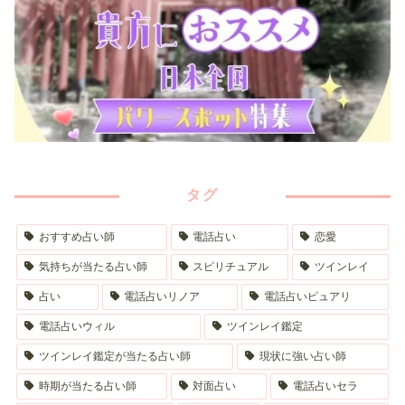
タグ
おすすめ占い師
電話占い
恋愛
気持ちが当たる占い師
スピリチュアル
ツインレイ
占い
電話占いリノア
電話占いピュアリ
電話占いウィル
ツインレイ鑑定
ツインレイ鑑定が当たる占い師
現状に強い占い師
時期が当たる占い師
対面占い
電話占いセラ