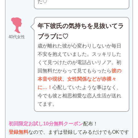
た♡
年下彼氏の気持ちを見抜いてラ
ブラブに♡
40代女性
歳が離れた彼が心変わりしないか毎日
不安を抱えていました。スッキリした
くて見つけたのが電話占いリノア。初
回無料だからって見てもらったら
彼の
本音や現状、女性関係などが赤裸々
に…！
心配していたような事はなく、
今でも彼と相思相愛な恋人生活が送れ
てます。
初回限定お試し10分無料クーポン
配布！
登録無料
なので、まずは登録してみるだけでもOKです