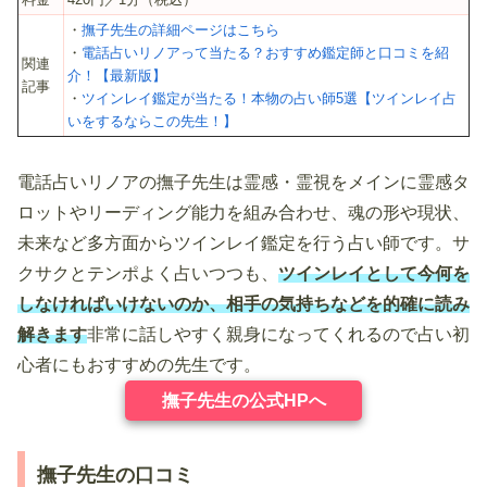
・
撫子先生の詳細ページはこちら
・
電話占いリノアって当たる？おすすめ鑑定師と口コミを紹
関連
介！【最新版】
記事
・
ツインレイ鑑定が当たる！本物の占い師5選【ツインレイ占
いをするならこの先生！】
電話占いリノアの撫子先生は霊感・霊視をメインに霊感タ
ロットやリーディング能力を組み合わせ、魂の形や現状、
未来など多方面からツインレイ鑑定を行う占い師です。サ
クサクとテンポよく占いつつも、
ツインレイとして今何を
しなければいけないのか、相手の気持ちなどを的確に読み
解きます
非常に話しやすく親身になってくれるので占い初
心者にもおすすめの先生です。
撫子先生の公式HPへ
撫子先生の口コミ