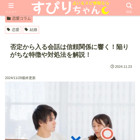
【PR】本ページはプロモーションが含まれています
メニュー
検索
恋愛コラム
恋愛
結婚
否定から入る会話は信頼関係に響く！陥り
がちな特徴や対処法を解説！
2024.11.23
2024/11/28最終更新