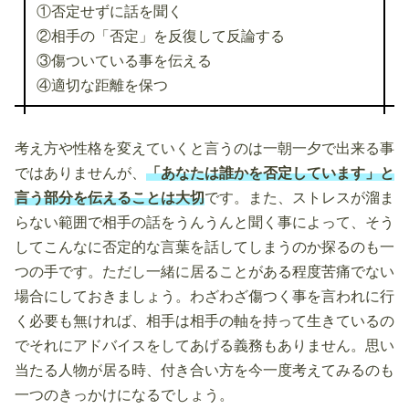
①否定せずに話を聞く
②相手の「否定」を反復して反論する
③傷ついている事を伝える
④適切な距離を保つ
考え方や性格を変えていくと言うのは一朝一夕で出来る事
ではありませんが、
「あなたは誰かを否定しています」と
言う部分を伝えることは大切
です。また、ストレスが溜ま
らない範囲で相手の話をうんうんと聞く事によって、そう
してこんなに否定的な言葉を話してしまうのか探るのも一
つの手です。ただし一緒に居ることがある程度苦痛でない
場合にしておきましょう。わざわざ傷つく事を言われに行
く必要も無ければ、相手は相手の軸を持って生きているの
でそれにアドバイスをしてあげる義務もありません。思い
当たる人物が居る時、付き合い方を今一度考えてみるのも
一つのきっかけになるでしょう。