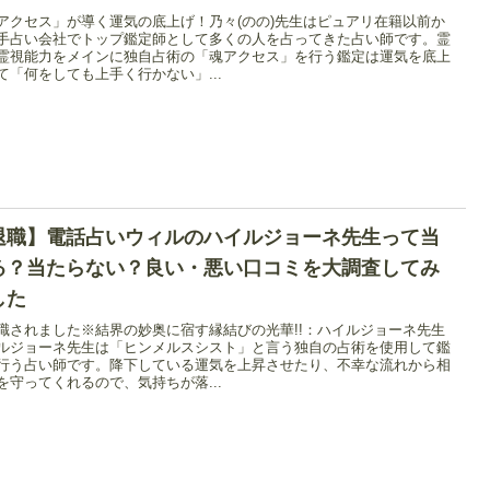
アクセス」が導く運気の底上げ！乃々(のの)先生はピュアリ在籍以前か
手占い会社でトップ鑑定師として多くの人を占ってきた占い師です。霊
霊視能力をメインに独自占術の「魂アクセス」を行う鑑定は運気を底上
て「何をしても上手く行かない」...
退職】電話占いウィルのハイルジョーネ先生って当
る？当たらない？良い・悪い口コミを大調査してみ
した
職されました※結界の妙奥に宿す縁結びの光華!!：ハイルジョーネ先生
ルジョーネ先生は「ヒンメルスシスト」と言う独自の占術を使用して鑑
行う占い師です。降下している運気を上昇させたり、不幸な流れから相
を守ってくれるので、気持ちが落...