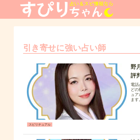
引き寄せに強い占い師
野
評
電話
どの
ュア
ます
スピリチュアル