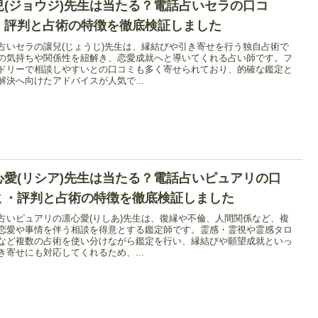
兒(ジョウジ)先生は当たる？電話占いセラの口コ
・評判と占術の特徴を徹底検証しました
占いセラの讓兒(じょうじ)先生は、縁結びや引き寄せを行う独自占術で
の気持ちや関係性を紐解き、恋愛成就へと導いてくれる占い師です。フ
ドリーで相談しやすいとの口コミも多く寄せられており、的確な鑑定と
解決へ向けたアドバイスが人気で...
心愛(リシア)先生は当たる？電話占いピュアリの口
ミ・評判と占術の特徴を徹底検証しました
占いピュアリの凛心愛(りしあ)先生は、復縁や不倫、人間関係など、複
恋愛や事情を伴う相談を得意とする鑑定師です。霊感・霊視や霊感タロ
など複数の占術を使い分けながら鑑定を行い、縁結びや願望成就といっ
き寄せにも対応してくれるため、...