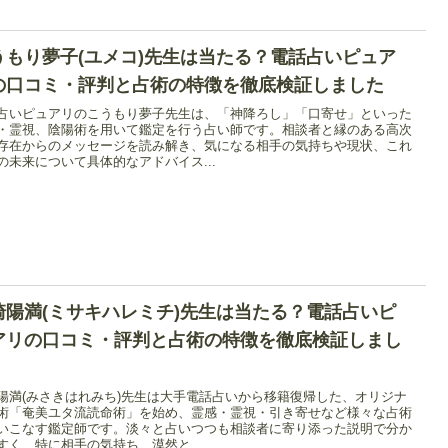
うもり夢子(ユメコ)先生は当たる？電話占いピュア
の口コミ・評判と占術の特徴を徹底検証しました
占いピュアリのこうもり夢子先生は、「神降ろし」「口寄せ」といった
・霊視、陰陽術を用いて鑑定を行う占い師です。相談者と縁のある高次
存在からのメッセージを読み解き、気になる相手の気持ちや現状、これ
の未来について具体的なアドバイス...
崎陽満(ミサキハレミチ)先生は当たる？電話占いピ
アリの口コミ・評判と占術の特徴を徹底検証しまし
陽満(みさきはれみち)先生は大手電話占いから移籍復帰した、オリジナ
術「奄美ユタ流読命術」を始め、霊感・霊視・引き寄せなど様々な占術
いこなす鑑定師です。淡々と占いつつも相談者に寄り添った説明で分か
すく、特に相手の気持ち、漠然と...