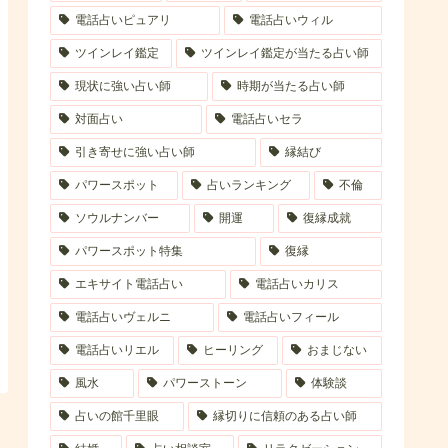
電話占いピュアリ
電話占いウィル
ツインレイ鑑定
ツインレイ鑑定が当たる占い師
現状に強い占い師
時期が当たる占い師
対面占い
電話占いセラ
引き寄せに強い占い師
縁結び
パワースポット
占いランキング
不倫
ソウルナンバー
開運
復縁成就
パワースポット特集
復縁
エキサイト電話占い
電話占いカリス
電話占いヴェルニ
電話占いフィール
電話占いリエル
ヒーリング
おまじない
風水
パワーストーン
体験談
占いの館千里眼
縁切りに信頼のある占い師