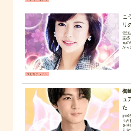
こ
リ
電話
霊感
元の
から
スピリチュアル
御
ュ
た
御崎
ル占
を使
りや