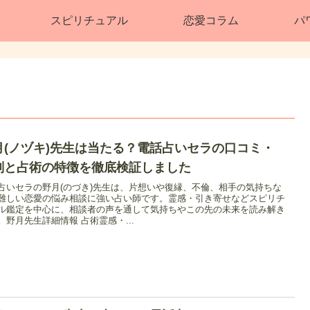
スピリチュアル
恋愛コラム
パ
月(ノヅキ)先生は当たる？電話占いセラの口コミ・
判と占術の特徴を徹底検証しました
占いセラの野月(のづき)先生は、片想いや復縁、不倫、相手の気持ちな
難しい恋愛の悩み相談に強い占い師です。霊感・引き寄せなどスピリチ
ル鑑定を中心に、相談者の声を通して気持ちやこの先の未来を読み解き
。野月先生詳細情報 占術霊感・...