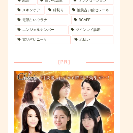
結婚
占い相談室
リラクゼーション
スキンケア
縁切り
池袋占い館セレーネ
電話占いウラナ
BCAFE
エンジェルナンバー
ツインレイ診断
電話占いニーケ
厄払い
[PR]