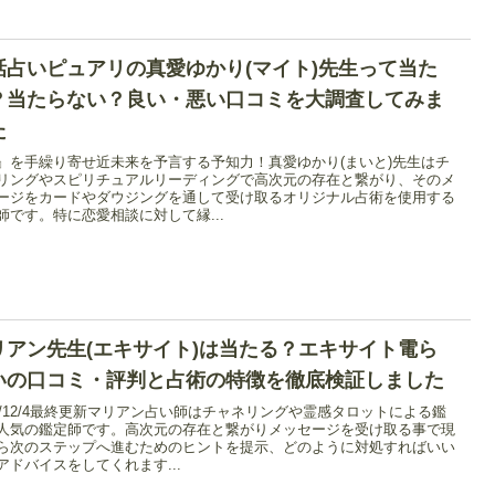
話占いピュアリの真愛ゆかり(マイト)先生って当た
？当たらない？良い・悪い口コミを大調査してみま
た
』を手繰り寄せ近未来を予言する予知力！真愛ゆかり(まいと)先生はチ
リングやスピリチュアルリーディングで高次元の存在と繋がり、そのメ
ージをカードやダウジングを通して受け取るオリジナル占術を使用する
師です。特に恋愛相談に対して縁...
リアン先生(エキサイト)は当たる？エキサイト電ら
いの口コミ・評判と占術の特徴を徹底検証しました
25/12/4最終更新マリアン占い師はチャネリングや霊感タロットによる鑑
人気の鑑定師です。高次元の存在と繋がりメッセージを受け取る事で現
ら次のステップへ進むためのヒントを提示、どのように対処すればいい
アドバイスをしてくれます...