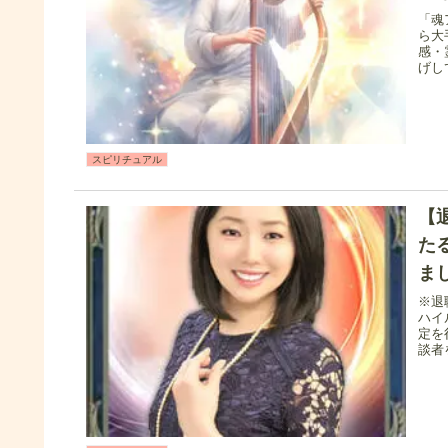
「魂
ら大
感・
げし
スピリチュアル
【
た
ま
※退
ハイ
定を
談者