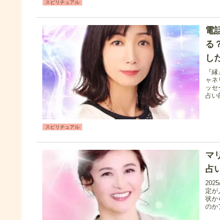
スピリチュアル
電
る
し
『縁
ャネ
ッセ
占い
スピリチュアル
マ
占
20
定が
状か
のか