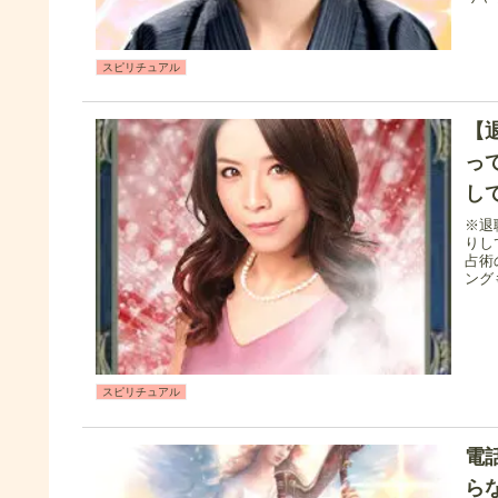
スピリチュアル
【
っ
し
※退
りし
占術
ング
スピリチュアル
電
ら