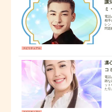
讓
ミ
電話
相手
レン
問題
スピリチュアル
凛
コ
電話
雑な
ット
た引
スピリチュアル