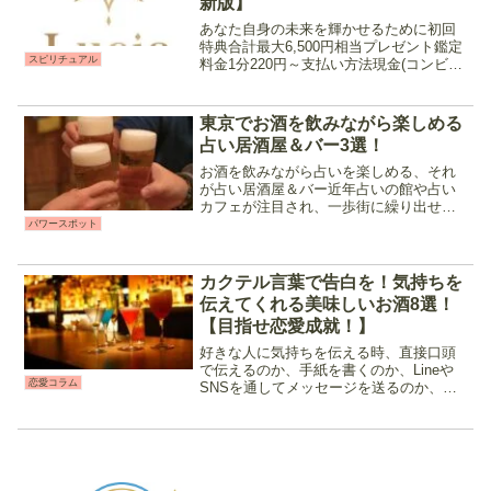
新版】
あなた自身の未来を輝かせるために初回
特典合計最大6,500円相当プレゼント鑑定
スピリチュアル
料金1分220円～支払い方法現金(コンビ
ニ、ペイパル、電子マネー),クレジットカ
ード営業時間10:00～翌2:00 2024年5月に
サービスを開始した新規オープン...
東京でお酒を飲みながら楽しめる
占い居酒屋＆バー3選！
お酒を飲みながら占いを楽しめる、それ
が占い居酒屋＆バー近年占いの館や占い
カフェが注目され、一歩街に繰り出せば
様々な場所でその看板を見ることが増え
パワースポット
てきました。「昼間のカフェで占っても
らいたけど平日は仕事が忙しくて、土日
は混んでる……。」「カフ...
カクテル言葉で告白を！気持ちを
伝えてくれる美味しいお酒8選！
【目指せ恋愛成就！】
好きな人に気持ちを伝える時、直接口頭
で伝えるのか、手紙を書くのか、Lineや
恋愛コラム
SNSを通してメッセージを送るのか、
人々といろんな形で繋がれるようになっ
た昨今、恋愛の在り方も少しずつ変わっ
て来ています。今回は、そんな時代の流
れの中でも今なお受け...