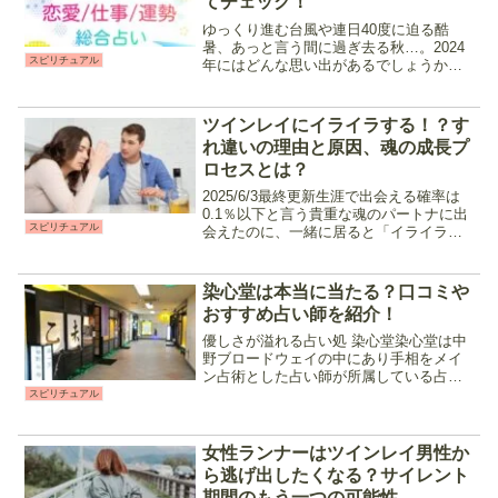
てチェック！
ゆっくり進む台風や連日40度に迫る酷
暑、あっと言う間に過ぎ去る秋…。2024
スピリチュアル
年にはどんな思い出があるでしょうか？
そして2025年には何が待ち受けているの
か？早くも続々と情報が発表・更新され
つつある12星座別の総合運を見ていきま
ツインレイにイライラする！？す
しょう。202...
れ違いの理由と原因、魂の成長プ
ロセスとは？
2025/6/3最終更新生涯で出会える確率は
0.1％以下と言う貴重な魂のパートナに出
スピリチュアル
会えたのに、一緒に居ると「イライラす
る」。そんな事はありませんか？「ツイ
ンレイって言ったら仲が良くてお互いを
分かり合えてるもの」と言うイメージが
染心堂は本当に当たる？口コミや
ありますが、...
おすすめ占い師を紹介！
優しさが溢れる占い処 染心堂染心堂は中
野ブロードウェイの中にあり手相をメイ
ン占術とした占い師が所属している占い
館です。「中野の母」「みちのくの母」
スピリチュアル
と呼ばれるカリスマ占い師を始め、長い
間中野で占いを行ってきたベテラン占い
師が在籍。的中率もさる...
女性ランナーはツインレイ男性か
ら逃げ出したくなる？サイレント
期間のもう一つの可能性