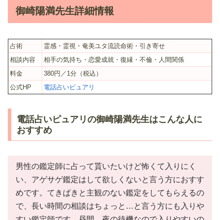
御崎陽満先生詳細情報
占術
霊感・霊視・奄美ユタ流読命術・引き寄せ
相談内容
相手の気持ち・恋愛成就・復縁・不倫・人間関係
料金
380円／1分（税込）
公式HP
電話占いピュアリ
電話占いピュアリの御崎陽満先生はこんな人に
おすすめ
男性の鑑定師に占って貰いたいけど怖くて入りにく
い、アゲサゲ鑑定はして欲しくないと言う方におすす
めです。てきぱきと主観のない鑑定をしてもらえるの
で、長い時間の相談はちょっと…と言う方にも入りや
すい鑑定師です。昼間、夜の待機なので入りやすいの