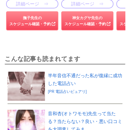
詳細ページ ⇒
詳細ページ ⇒
撫子先生の
神女カグヤ先生の
スケジュール確認・予約
スケジュール確認・予約
スケ
こんな記事も読まれてます
半年音信不通だった私が復縁に成功
した電話占い
[PR 電話占いピュアリ]
音和杏(オトワモモ)先生って当た
る？当たらない？良い・悪い口コミ
を大調査してみま…