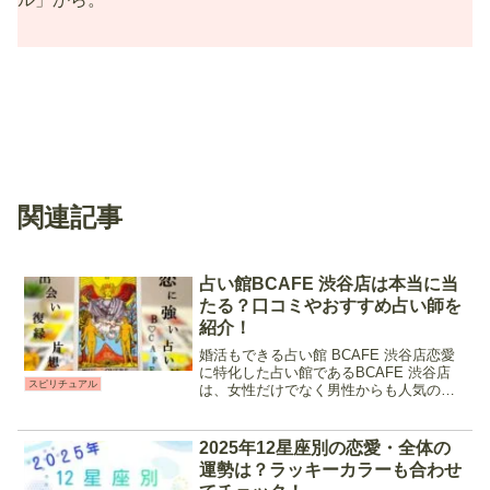
関連記事
占い館BCAFE 渋谷店は本当に当
たる？口コミやおすすめ占い師を
紹介！
婚活もできる占い館 BCAFE 渋谷店恋愛
に特化した占い館であるBCAFE 渋谷店
スピリチュアル
は、女性だけでなく男性からも人気の高
いお店です。的中率の高いベテラン占い
師が揃っており、占術も様々。自分の性
格や悩みに合わせて選ぶことが出来るの
2025年12星座別の恋愛・全体の
で、どんな内容...
運勢は？ラッキーカラーも合わせ