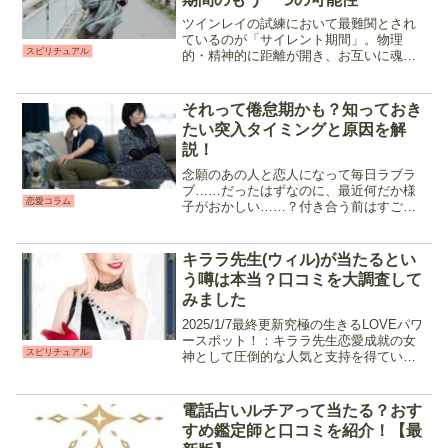
ツインレイの試練において最難関とされ
ているのが「サイレント期間」。物理
スピリチュアル
的・精神的に距離が開き、お互いに魂の
試練を乗り越えない限り終わる事はあり
ません。サイレント期間中の「役割」は
「ランナー」と「チェイサー」に分かれ
それって倦怠期かも？知っておき
ていて、基本的にツインレイ...
たい突入タイミングと原因を解
説！
念願のあの人と恋人になって毎日ラブラ
ブ……だったはずなのに、最近何だか様
恋愛コラム
子がおかしい……？付き合う前はすごく
好きだったのに、最近は嫌な所が目に付
くようになった……？そんな経験や感覚
で悩んだことはありませんか？恋人でも
キララ先生(ウィル)が当たるとい
夫婦でも、お付き合いをし...
う噂は本当？口コミを大調査して
みました
2025/1/7最終更新究極の生きるLOVEパワ
ースポット！：キララ先生恋愛成就の女
スピリチュアル
神として圧倒的な人気と支持を得ている
キララ先生。明るく会話を盛り上げてく
れる性格と霊視・霊感、オリジナル占術
を使用した独自の鑑定で過去・現状・未
電話占いルチアって当たる？おす
来を全て見通...
すめ鑑定師と口コミを紹介！【最