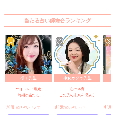
当たる占い師総合ランキング
撫子先生
神女カグヤ先生
ツインレイ鑑定
心の本音
時期が当たる
この先の未来を視抜く
所属:
所属:
所属:
電話占いリノア
電話占いセラ