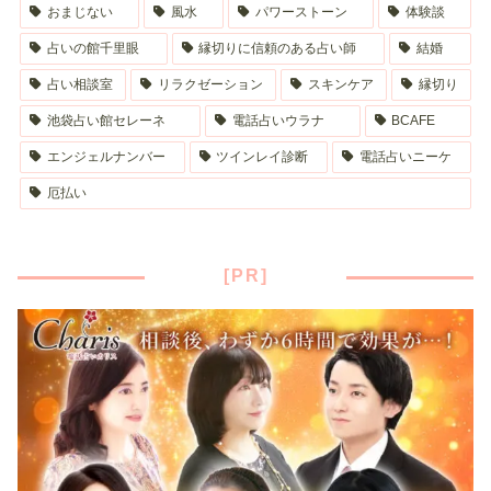
おまじない
風水
パワーストーン
体験談
占いの館千里眼
縁切りに信頼のある占い師
結婚
占い相談室
リラクゼーション
スキンケア
縁切り
池袋占い館セレーネ
電話占いウラナ
BCAFE
エンジェルナンバー
ツインレイ診断
電話占いニーケ
厄払い
[PR]