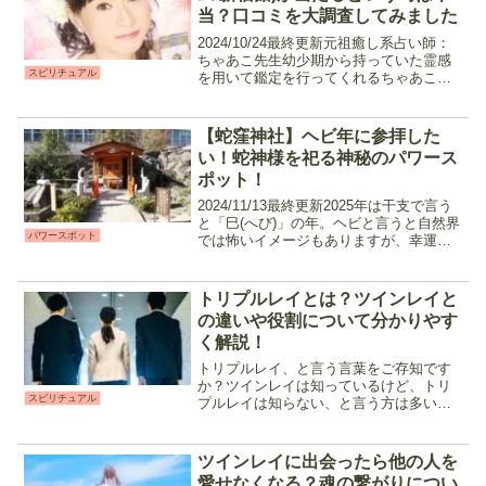
当？口コミを大調査してみました
2024/10/24最終更新元祖癒し系占い師：
ちゃあこ先生幼少期から持っていた霊感
スピリチュアル
を用いて鑑定を行ってくれるちゃあこ先
生は、柔らかい物腰と確かな的中率が口
コミで広がり、常に予約が殺到している
占い師です。霊感・霊感タロットをメイ
【蛇窪神社】ヘビ年に参拝した
ンに、占いを初...
い！蛇神様を祀る神秘のパワース
ポット！
2024/11/13最終更新2025年は干支で言う
と「巳(へび)」の年。ヘビと言うと自然界
パワースポット
では怖いイメージもありますが、幸運を
運んでくれる神様として古くから大切に
されてきました。今回は東京にある隠れ
たパワースポット、ヘビ神様を祀る蛇窪
トリプルレイとは？ツインレイと
神社を...
の違いや役割について分かりやす
く解説！
トリプルレイ、と言う言葉をご存知です
か？ツインレイは知っているけど、トリ
スピリチュアル
プルレイは知らない、と言う方は多いか
もしれません。前世で一つだった魂が二
つに分かれて転生したのがツインレイで
すが、極たまに、本当の低確率で三つに
ツインレイに出会ったら他の人を
分かれることがあります。...
愛せなくなる？魂の繋がりについ