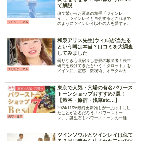
て解説
魂で繋がった運命の相手「ツインレ
イ」。ツインレイと再会するとこれまで
スピリチュアル
のようにツインレイ以外の人を愛するこ
とが出来なくなる、と言われています。
今回はその理由と、ツインレイが他の人
と結ばれてしまう可能性について解説し
和泉アリス先生(ウィル)が当たる
ます。ツインレイかも？って思...
という噂は本当？口コミを大調査
してみました
曇りなき心眼宿りし慈愛の救済者！長年
研究を続けてきたという「タロット」を
スピリチュアル
メインに、霊感、数秘術、オラクルカー
ドなど多くの占術を使いこなす先生で
す。占いの館ウィル東京池袋店での対面
鑑定、電話占いウィルの電話鑑定両方で
東京で人気・穴場の有名パワース
相談することが出来、柔らか...
トーンショップおすすめ7選！
【渋谷・原宿・浅草etc…】
2024/11/26最終更新誰もが一度は手にし
たことがあるだろう「パワーストー
美容・健康
ン」。誕生石もパワーストーンの一種で
あり、それぞれに意味を持ち幸せをつか
むためのサポートをしてくれます。今回
は、東京都内で人気のパワーストーンシ
ツインソウルとツインレイは似て
ョップを厳選してご...