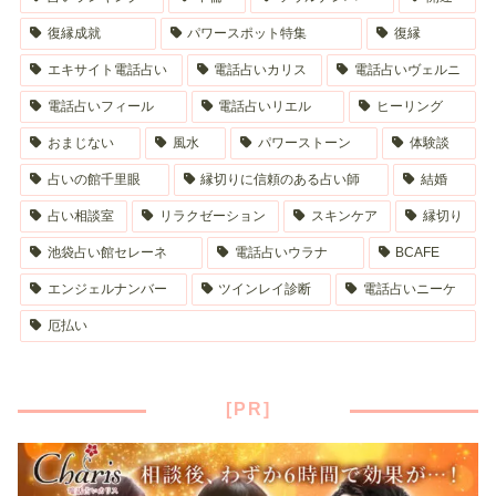
復縁成就
パワースポット特集
復縁
エキサイト電話占い
電話占いカリス
電話占いヴェルニ
電話占いフィール
電話占いリエル
ヒーリング
おまじない
風水
パワーストーン
体験談
占いの館千里眼
縁切りに信頼のある占い師
結婚
占い相談室
リラクゼーション
スキンケア
縁切り
池袋占い館セレーネ
電話占いウラナ
BCAFE
エンジェルナンバー
ツインレイ診断
電話占いニーケ
厄払い
[PR]