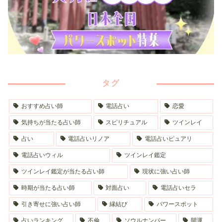
タグ
おすすめ占い師
電話占い
恋愛
気持ちが当たる占い師
スピリチュアル
ツインレイ
占い
電話占いリノア
電話占いピュアリ
電話占いウィル
ツインレイ鑑定
ツインレイ鑑定が当たる占い師
現状に強い占い師
時期が当たる占い師
対面占い
電話占いセラ
引き寄せに強い占い師
縁結び
パワースポット
占いランキング
不倫
ソウルナンバー
開運