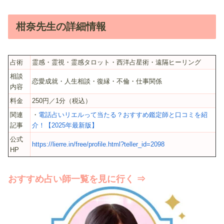
柑奈先生の詳細情報
占術
霊感・霊視・霊感タロット・西洋占星術・遠隔ヒーリング
相談
恋愛成就・人生相談・復縁・不倫・仕事関係
内容
料金
250円／1分（税込）
関連
・
電話占いリエルって当たる？おすすめ鑑定師と口コミを紹
記事
介！【2025年最新版】
公式
https://lierre.in/free/profile.html?teller_id=2098
HP
おすすめ占い師一覧を見に行く ⇒