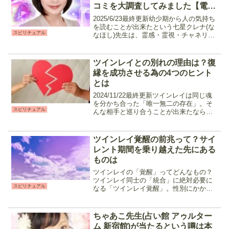
コミを大調査してみました【電話
占いピュアリ】
2025/6/23最終更新幼少期から人の気持ち
を読むことが出来たという七星クレナ(な
スピリチュアル
なほし)先生は、霊感・霊視・チャネリン
グをメインに高次元の存在のメッセージ
を届けてくれる先生です。人の気持ちだ
けでなくペットの気持ちやメッセージの
ツインレイとの別れの理由は？復
鑑定も可能...
縁を成功させる為の4つのヒント
とは
2024/11/22最終更新ツインレイは同じ魂
を分かち合った「唯一無二の存在」。そ
スピリチュアル
んな相手と巡り合うことが出来たなら、
人生の最後まで一緒に……と考えますよ
ね。しかしもし出会えたとしても、ツイ
ンレイには様々な試練が用意されており
ツインレイ覚醒の前兆って？サイ
その恋愛は多難...
レント期間を乗り越えた先にある
ものは
ツインレイの「覚醒」ってどんなもの？
ツインレイ同士の「統合」に絶対必要に
スピリチュアル
なる「ツインレイ覚醒」。性別にかかわ
らず、ツインレイは統合へのステップを
踏んでいく中で「覚醒」と呼ばれるツイ
ンレイとしての最終地点に到達します。
ちゃあこ先生(占い館 アゥルター
「覚醒」したツインレイの...
ム 新宿館)が当たるという噂は本