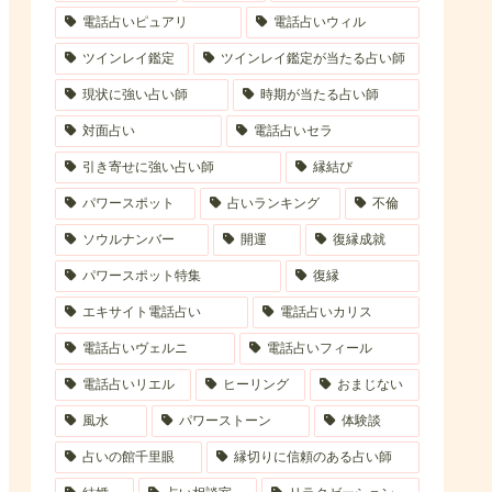
電話占いピュアリ
電話占いウィル
ツインレイ鑑定
ツインレイ鑑定が当たる占い師
現状に強い占い師
時期が当たる占い師
対面占い
電話占いセラ
引き寄せに強い占い師
縁結び
パワースポット
占いランキング
不倫
ソウルナンバー
開運
復縁成就
パワースポット特集
復縁
エキサイト電話占い
電話占いカリス
電話占いヴェルニ
電話占いフィール
電話占いリエル
ヒーリング
おまじない
風水
パワーストーン
体験談
占いの館千里眼
縁切りに信頼のある占い師