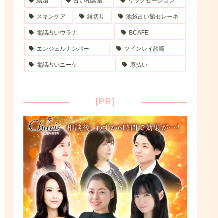
結婚
占い相談室
リラクゼーション
スキンケア
縁切り
池袋占い館セレーネ
電話占いウラナ
BCAFE
エンジェルナンバー
ツインレイ診断
電話占いニーケ
厄払い
[PR]