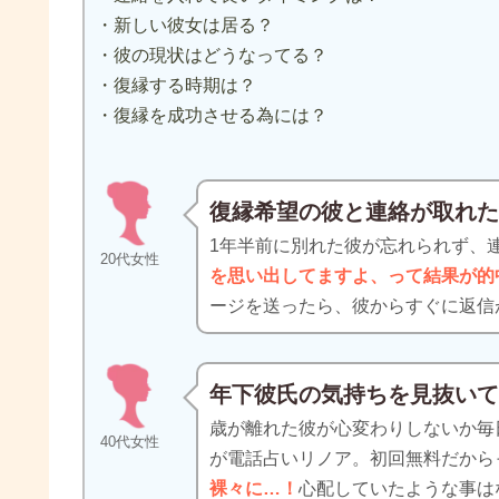
・新しい彼女は居る？
・彼の現状はどうなってる？
・復縁する時期は？
・復縁を成功させる為には？
復縁希望の彼と連絡が取れ
1年半前に別れた彼が忘れられず、
20代女性
を思い出してますよ、って結果が的
ージを送ったら、彼からすぐに返信
年下彼氏の気持ちを見抜い
歳が離れた彼が心変わりしないか毎
40代女性
が電話占いリノア。初回無料だから
裸々に…！
心配していたような事は