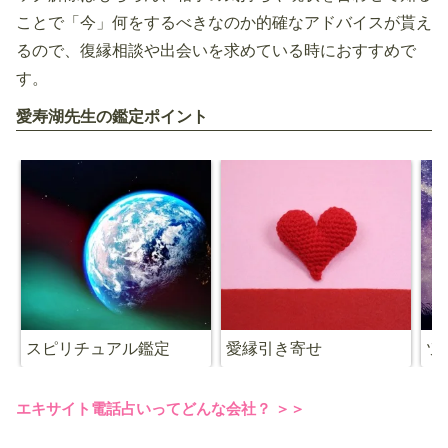
ことで「今」何をするべきなのか的確なアドバイスが貰え
るので、復縁相談や出会いを求めている時におすすめで
す。
愛寿湖先生の鑑定ポイント
スピリチュアル鑑定
愛縁引き寄せ
ツ
エキサイト電話占いってどんな会社？ ＞＞