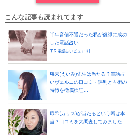
こんな記事も読まれてます
半年音信不通だった私が復縁に成功
した電話占い
[PR 電話占いピュアリ]
瑛未(えいみ)先生は当たる？電話占
いヴェルニの口コミ・評判と占術の
特徴を徹底検証…
環希(カリス)が当たるという噂は本
当？口コミを大調査してみました