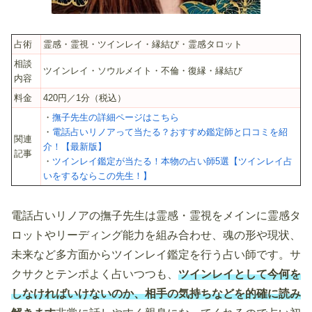
占術
霊感・霊視・ツインレイ・縁結び・霊感タロット
相談
ツインレイ・ソウルメイト・不倫・復縁・縁結び
内容
料金
420円／1分（税込）
・
撫子先生の詳細ページはこちら
・
電話占いリノアって当たる？おすすめ鑑定師と口コミを紹
関連
介！【最新版】
記事
・
ツインレイ鑑定が当たる！本物の占い師5選【ツインレイ占
いをするならこの先生！】
電話占いリノアの撫子先生は霊感・霊視をメインに霊感タ
ロットやリーディング能力を組み合わせ、魂の形や現状、
未来など多方面からツインレイ鑑定を行う占い師です。サ
クサクとテンポよく占いつつも、
ツインレイとして今何を
しなければいけないのか、相手の気持ちなどを的確に読み