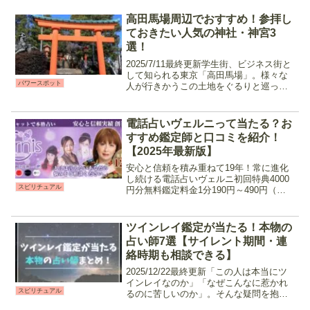
高田馬場周辺でおすすめ！参拝し
ておきたい人気の神社・神宮3
選！
2025/7/11最終更新学生街、ビジネス街と
して知られる東京「高田馬場」。様々な
パワースポット
人が行きかうこの土地をぐるりと巡って
みると、都会の真ん中に鎮座していると
は思えない神秘的な雰囲気を放つ神社や
寺院が存在します。今回は、高田馬場に
電話占いヴェルニって当たる？お
あるパワースポ...
すすめ鑑定師と口コミを紹介！
【2025年最新版】
安心と信頼を積み重ねて19年！常に進化
し続ける電話占いヴェルニ初回特典4000
スピリチュアル
円分無料鑑定料金1分190円～490円（税
込）支払い方法銀行振込,クレジットカー
ド,キャリア決済 etc営業時間24時間
(2024/10/1～) 電話占いヴェルニ...
ツインレイ鑑定が当たる！本物の
占い師7選【サイレント期間・連
絡時期も相談できる】
2025/12/22最終更新「この人は本当にツ
インレイなのか」「なぜこんなに惹かれ
スピリチュアル
るのに苦しいのか」。そんな疑問を抱え
ながら、答えが見えずに悩んでいる方も