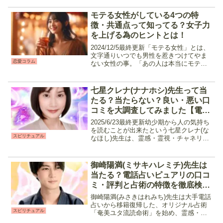
多いのではないでしょうか。ツインレイ
鑑定とは？ツインレイ鑑定は強い霊視能
モテる女性がしている4つの特
力や高次元の存...
徴・共通点って知ってる？女子力
を上げる為のヒントとは！
2024/12/5最終更新「モテる女性」とは、
文字通りいつでも男性を惹きつけてやま
恋愛コラム
ない女性の事。「あの人は本当にモテる
よね～」と言った会話を聞いたことは誰
しもあるのではないでしょうか。今回は
そんな「モテる女性」の特徴や共通点を
七星クレナ(ナナホシ)先生って当
ご紹介！良いと...
たる？当たらない？良い・悪い口
コミを大調査してみました【電話
占いピュアリ】
2025/6/23最終更新幼少期から人の気持ち
を読むことが出来たという七星クレナ(な
スピリチュアル
なほし)先生は、霊感・霊視・チャネリン
グをメインに高次元の存在のメッセージ
を届けてくれる先生です。人の気持ちだ
けでなくペットの気持ちやメッセージの
御崎陽満(ミサキハレミチ)先生は
鑑定も可能...
当たる？電話占いピュアリの口コ
ミ・評判と占術の特徴を徹底検証
しました
御崎陽満(みさきはれみち)先生は大手電話
占いから移籍復帰した、オリジナル占術
スピリチュアル
「奄美ユタ流読命術」を始め、霊感・霊
視・引き寄せなど様々な占術を使いこな