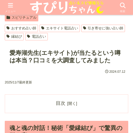
【PR】本ページはプロモーションが含まれています
メニュー
検索
スピリチュアル
おすすめ占い師
エキサイト電話占い
引き寄せに強い占い師
縁結び
電話占い
愛寿湖先生(エキサイト)が当たるという噂
は本当？口コミを大調査してみました
2024.07.12
2025/11/7最終更新
目次
魂と魂の対話！秘術「愛縁結び」で驚異の