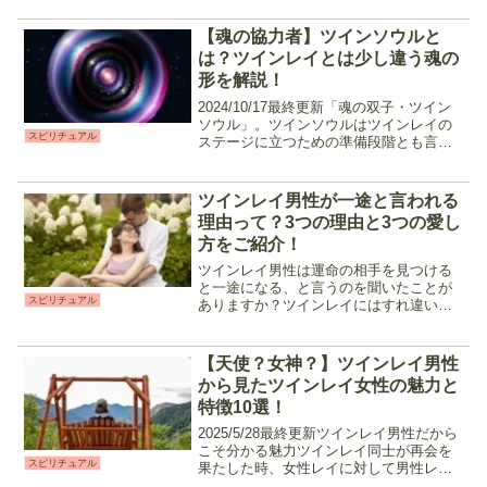
す鑑定師です。淡々と占いつつも相談者
に寄り添った説明で分かりやすく、特に
【魂の協力者】ツインソウルと
相手の気持ち、漠然と...
は？ツインレイとは少し違う魂の
形を解説！
2024/10/17最終更新「魂の双子・ツイン
ソウル」。ツインソウルはツインレイの
スピリチュアル
ステージに立つための準備段階とも言わ
れている魂のステージです。ツインレ
イ、ツインフレーム、ツインソウルは似
ているようで全て別の段階に立っている
ツインレイ男性が一途と言われる
魂たち。今回は、...
理由って？3つの理由と3つの愛し
方をご紹介！
ツインレイ男性は運命の相手を見つける
と一途になる、と言うのを聞いたことが
スピリチュアル
ありますか？ツインレイにはすれ違いが
起きそれぞれの魂を育てる為の「サイレ
ント期間」が存在していますが、基本的
にはツインレイ女性に対して非常に一途
【天使？女神？】ツインレイ男性
で真摯な対応をしてくれま...
から見たツインレイ女性の魅力と
特徴10選！
2025/5/28最終更新ツインレイ男性だから
こそ分かる魅力ツインレイ同士が再会を
スピリチュアル
果たした時、女性レイに対して男性レイ
だけが感じる「雷に撃たれたような衝