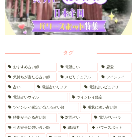
タグ
おすすめ占い師
電話占い
恋愛
気持ちが当たる占い師
スピリチュアル
ツインレイ
占い
電話占いリノア
電話占いピュアリ
電話占いウィル
ツインレイ鑑定
ツインレイ鑑定が当たる占い師
現状に強い占い師
時期が当たる占い師
対面占い
電話占いセラ
引き寄せに強い占い師
縁結び
パワースポット