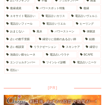
占いランキング
不倫
ソウルナンバー
開運
復縁成就
パワースポット特集
復縁
エキサイト電話占い
電話占いカリス
電話占いヴェルニ
電話占いフィール
電話占いリエル
ヒーリング
おまじない
風水
パワーストーン
体験談
占いの館千里眼
縁切りに信頼のある占い師
結婚
占い相談室
リラクゼーション
スキンケア
縁切り
池袋占い館セレーネ
電話占いウラナ
BCAFE
エンジェルナンバー
ツインレイ診断
電話占いニーケ
厄払い
[PR]