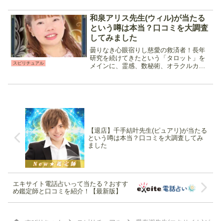
撃」。それだけでなくツインレイ女性に
は、その他にもツインレイ男性にしか分
和泉アリス先生(ウィル)が当たる
からない魅力が沢...
という噂は本当？口コミを大調査
してみました
曇りなき心眼宿りし慈愛の救済者！長年
研究を続けてきたという「タロット」を
スピリチュアル
メインに、霊感、数秘術、オラクルカー
ドなど多くの占術を使いこなす先生で
す。占いの館ウィル東京池袋店での対面
鑑定、電話占いウィルの電話鑑定両方で
相談することが出来、柔らか...
【退店】千手結叶先生(ピュアリ)が当たる
という噂は本当？口コミを大調査してみ
ました
エキサイト電話占いって当たる？おすす
め鑑定師と口コミを紹介！【最新版】