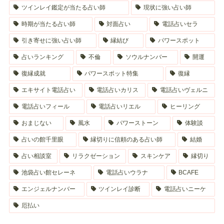
ツインレイ鑑定が当たる占い師
現状に強い占い師
時期が当たる占い師
対面占い
電話占いセラ
引き寄せに強い占い師
縁結び
パワースポット
占いランキング
不倫
ソウルナンバー
開運
復縁成就
パワースポット特集
復縁
エキサイト電話占い
電話占いカリス
電話占いヴェルニ
電話占いフィール
電話占いリエル
ヒーリング
おまじない
風水
パワーストーン
体験談
占いの館千里眼
縁切りに信頼のある占い師
結婚
占い相談室
リラクゼーション
スキンケア
縁切り
池袋占い館セレーネ
電話占いウラナ
BCAFE
エンジェルナンバー
ツインレイ診断
電話占いニーケ
厄払い