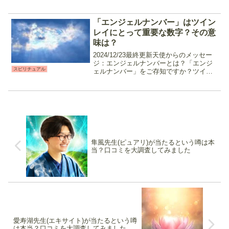
いるのは、以下の様な気質です。 ・観
察、洞察力に優れる・独特の世界観があ
る・知識を集めるのが好き・人情に厚
「エンジェルナンバー」はツイン
い・物事は深く広く・感...
レイにとって重要な数字？その意
味は？
2024/12/23最終更新天使からのメッセー
ジ：エンジェルナンバーとは？「エンジ
スピリチュアル
ェルナンバー」をご存知ですか？ツイン
レイと深い関りを持つこのナンバーは天
使からのメッセージとされ、日常生活の
中に自然と溶け込んでいて意識的に発見
することはでき...
隼風先生(ピュアリ)が当たるという噂は本
当？口コミを大調査してみました
愛寿湖先生(エキサイト)が当たるという噂
は本当？口コミを大調査してみました