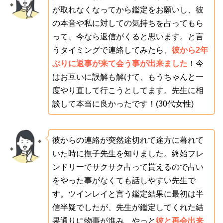
が取れなくなってから鑑定をお願いし、彼
の本音や私に対しての気持ちを占ってもら
って、今なら返信がくると思います。と言
うタイミングで連絡してみたら、
彼から2年
ぶりに返事が来て会う事が出来ました
！今
はお互いに誤解も解けて、もうちゃんと一
度やり直して行こうとしてます。先生に相
談して本当に良かったです！(30代女性)
彼からの連絡が突然途切れて途方に暮れて
いた時に撫子先生を知りました。終始フレ
ンドリーでサクサク占って貰えるので占い
をやった事がなくても話しやすい先生で
す。ツインレイと言う鑑定結果に最初は半
信半疑でしたが、先生が鑑定してくれた結
果通りに物事が進み、やっと
彼と再会出来