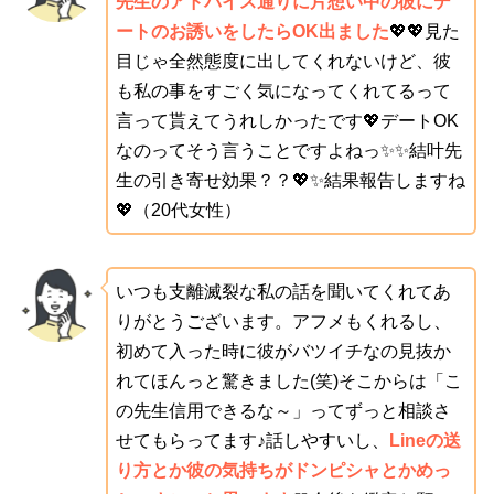
先生のアドバイス通りに片想い中の彼にデ
ートのお誘いをしたらOK出ました
💖💖見た
目じゃ全然態度に出してくれないけど、彼
も私の事をすごく気になってくれてるって
言って貰えてうれしかったです💖デートOK
なのってそう言うことですよねっ✨✨結叶先
生の引き寄せ効果？？💖✨結果報告しますね
💖（20代女性）
いつも支離滅裂な私の話を聞いてくれてあ
りがとうございます。アフメもくれるし、
初めて入った時に彼がバツイチなの見抜か
れてほんっと驚きました(笑)そこからは「こ
の先生信用できるな～」ってずっと相談さ
せてもらってます♪話しやすいし、
Lineの送
り方とか彼の気持ちがドンピシャとかめっ