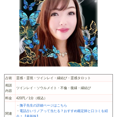
占術
霊感・霊視・ツインレイ・縁結び・霊感タロット
相談
ツインレイ・ソウルメイト・不倫・復縁・縁結び
内容
料金
420円／1分（税込）
・
撫子先生の詳細ページはこちら
・
電話占いリノアって当たる？おすすめ鑑定師と口コミを紹
関連
介！【最新版】