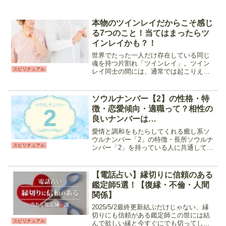
本物のツインレイだからこそ感じ
る7つのこと！当てはまったらツ
インレイかも？！
世界でたった一人だけ存在している同じ
魂を持つ片割れ「ツインレイ」。ツイン
スピリチュアル
レイ同士の間には、通常では起こりえな
いような繋がりや奇跡があったり、偶然
とは思えないような出来事が起こったり
します。今回は「本物のツインレイ」だ
ソウルナンバー【2】の性格・特
からこそ二人の間に起こり...
徴・恋愛傾向・適職って？相性の
良いナンバーは…
愛情と調和をもたらしてくれる癒し系ソ
ウルナンバー「2」の特徴・長所ソウルナ
スピリチュアル
ンバー「2」を持っている人に共通してい
るのは、以下の様な気質です。 ・人の気
持ちや物事の動きに敏感・周囲に常に気
を配れる・忍耐強い・案外さっぱりとし
【電話占い】縁切りに信頼のある
た性格・コミュニケ...
鑑定師5選！【復縁・不倫・人間
関係】
2025/5/2最終更新結ぶだけじゃない、縁
切りにも信頼がある鑑定師この世には結
スピリチュアル
んで欲しい縁と今すぐにでも切ってしま