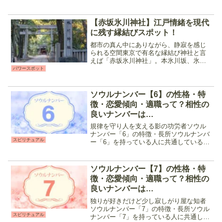
標をクリアする為には「偽物」や「闇の
存在」などのハードルが立ち塞がり、ツ
インレイだと思っていた相手が全く違う
【赤坂氷川神社】江戸情緒を現代
存在だったと言...
に残す縁結びスポット！
都市の真ん中にありながら、静寂を感じ
られる空間東京で有名な縁結び神社と言
えば「赤坂氷川神社」。本氷川坂、氷川
坂に挟まれたこの神社は、1700年代から
パワースポット
続く由緒正しい神社です。現存している
御社殿は、「暴れん坊将軍」でも有名な
徳川八代目将軍・徳川...
ソウルナンバー【6】の性格・特
徴・恋愛傾向・適職って？相性の
良いナンバーは…
規律を守り人を支える影の功労者ソウル
ナンバー「6」の特徴・長所ソウルナンバ
スピリチュアル
ー「6」を持っている人に共通しているの
は、以下の様な気質です。 ・人の気持ち
に敏感・上下関係をあまり気にせず平等
に接する・空気が読める・共感性が高
ソウルナンバー【7】の性格・特
い・ルールやマナーを...
徴・恋愛傾向・適職って？相性の
良いナンバーは…
独りが好きだけど少し寂しがり屋な知者
ソウルナンバー「7」の特徴・長所ソウル
スピリチュアル
ナンバー「7」を持っている人に共通して