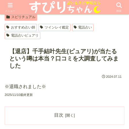
【PR】本ページはプロモーションが含まれています
メニュー
検索
スピリチュアル
おすすめ占い師
ツインレイ鑑定
電話占い
電話占いピュアリ
【退店】千手結叶先生(ピュアリ)が当たる
という噂は本当？口コミを大調査してみま
した
2024.07.11
※退職されました※
2025/11/10最終更新
目次