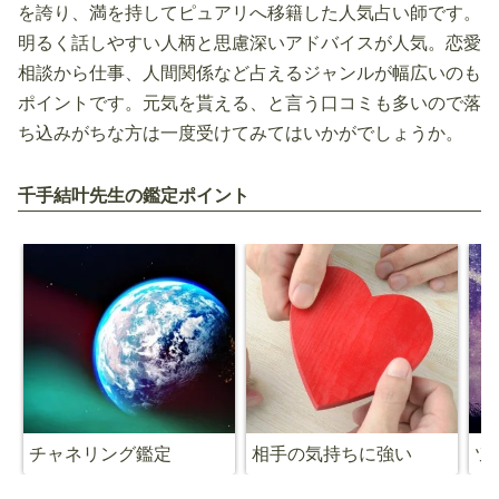
を誇り、満を持してピュアリへ移籍した人気占い師です。
明るく話しやすい人柄と思慮深いアドバイスが人気。恋愛
相談から仕事、人間関係など占えるジャンルが幅広いのも
ポイントです。元気を貰える、と言う口コミも多いので落
ち込みがちな方は一度受けてみてはいかがでしょうか。
千手結叶先生の鑑定ポイント
チャネリング鑑定
相手の気持ちに強い
ツ