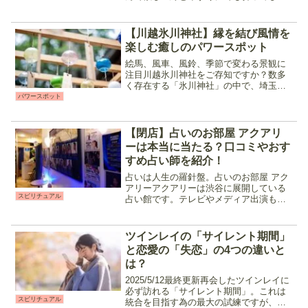
いたい縁の二つがあります。恋愛、仕
事、人間関係……どうにかして縁を切り
たい、前に進むために区切りをつけた
【川越氷川神社】縁を結び風情を
い。今回はそんな悩み...
楽しむ癒しのパワースポット
絵馬、風車、風鈴、季節で変わる景観に
注目川越氷川神社をご存知ですか？数多
く存在する「氷川神社」の中で、埼玉県
川越市に位置する神社です。夏になると
パワースポット
涼しげな風鈴の音が鳴るこの神社は古く
から、夫婦円満、縁結び、恋愛成就など
人々の縁を結ぶ神社として...
【閉店】占いのお部屋 アクアリ
ーは本当に当たる？口コミやおす
すめ占い師を紹介！
占いは人生の羅針盤。占いのお部屋 アク
アリーアクアリーは渋谷に展開している
スピリチュアル
占い館です。テレビやメディア出演も果
たしている人気占い師一之瀬水希先生が
在籍しており、恋愛、仕事、人生相談な
ど各分野のエキスパート占い師が集結。
ツインレイの「サイレント期間」
的中率、相談満足度が非...
と恋愛の「失恋」の4つの違いと
は？
2025/5/12最終更新再会したツインレイに
必ず訪れる「サイレント期間」。これは
スピリチュアル
統合を目指す為の最大の試練ですが、目