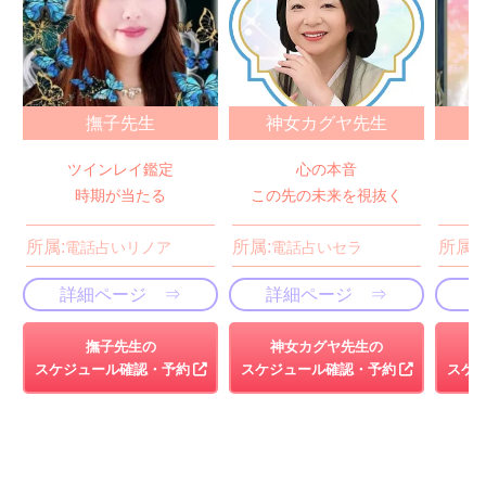
撫子先生
神女カグヤ先生
ツインレイ鑑定
心の本音
時期が当たる
この先の未来を視抜く
所属:
所属:
所属:
電話占いリノア
電話占いセラ
詳細ページ ⇒
詳細ページ ⇒
撫子先生の
神女カグヤ先生の
スケジュール確認・予約
スケジュール確認・予約
スケ