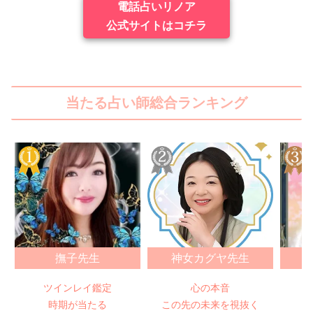
電話占いリノア
公式サイトはコチラ
当たる占い師総合ランキング
撫子先生
神女カグヤ先生
ツインレイ鑑定
心の本音
時期が当たる
この先の未来を視抜く