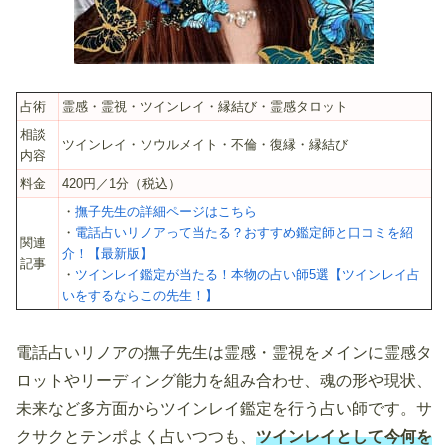
占術
霊感・霊視・ツインレイ・縁結び・霊感タロット
相談
ツインレイ・ソウルメイト・不倫・復縁・縁結び
内容
料金
420円／1分（税込）
・
撫子先生の詳細ページはこちら
・
電話占いリノアって当たる？おすすめ鑑定師と口コミを紹
関連
介！【最新版】
記事
・
ツインレイ鑑定が当たる！本物の占い師5選【ツインレイ占
いをするならこの先生！】
電話占いリノアの撫子先生は霊感・霊視をメインに霊感タ
ロットやリーディング能力を組み合わせ、魂の形や現状、
未来など多方面からツインレイ鑑定を行う占い師です。サ
クサクとテンポよく占いつつも、
ツインレイとして今何を