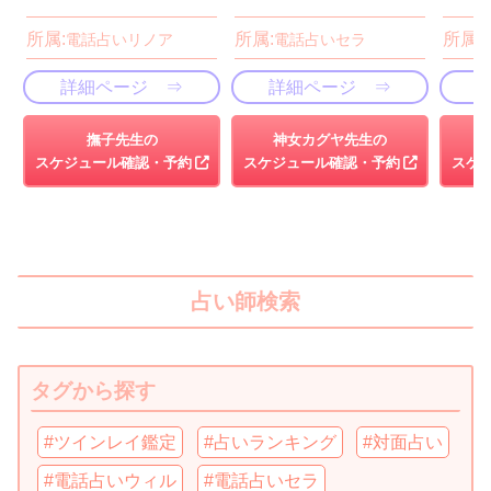
所属:
所属:
所属:
電話占いリノア
電話占いセラ
詳細ページ ⇒
詳細ページ ⇒
撫子先生の
神女カグヤ先生の
スケジュール確認・予約
スケジュール確認・予約
スケ
占い師検索
タグから探す
#ツインレイ鑑定
#占いランキング
#対面占い
#電話占いウィル
#電話占いセラ