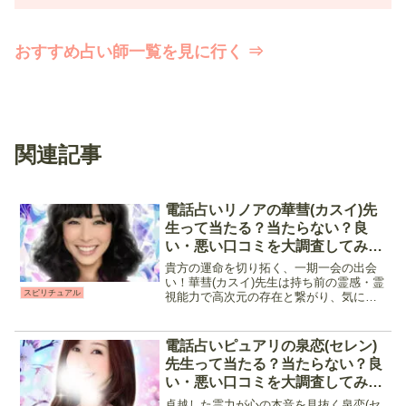
おすすめ占い師一覧を見に行く ⇒
関連記事
電話占いリノアの華彗(カスイ)先
生って当たる？当たらない？良
い・悪い口コミを大調査してみま
した
貴方の運命を切り拓く、一期一会の出会
い！華彗(カスイ)先生は持ち前の霊感・霊
スピリチュアル
視能力で高次元の存在と繋がり、気にな
る相手の気持ちや現状、この先の二人の
未来など前に進むためのアドバイスをし
てくれます。話しやすく寄り添いながら
電話占いピュアリの泉恋(セレン)
鑑定をしてくれるので...
先生って当たる？当たらない？良
い・悪い口コミを大調査してみま
した
卓越した霊力が心の本音を見抜く泉恋(セ