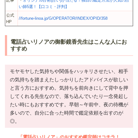
記事
・
オリジナル占術(占い)が当たる！独自の鑑定方法が人気の占
い師5選！【口コミ・評判】
公式
//fortune-linoa.jp/G/OPERATOR/INDEX/OPID/358
HP
電話占いリノアの御影鏡香先生はこんな人にお
すすめ
モヤモヤした気持ちや関係をハッキリさせたい、相手
の気持ちを踏まえたしっかりしたアドバイスが欲しい
と言う方におすすめ。気持ちを前向きにして背中を押
してくれる先生なので、落ち込んでいたり一念発起し
たい時にもおすすめです。早朝～午前中、夜の待機が
多いので、自分に合った時間で鑑定依頼を出すのが
◎。
「電話占いリノア」のおすすめ鑑定師はコチラ！