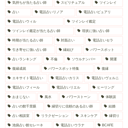
気持ちが当たる占い師
スピリチュアル
ツインレイ
占い
電話占いリノア
電話占いピュアリ
電話占いウィル
ツインレイ鑑定
ツインレイ鑑定が当たる占い師
現状に強い占い師
時期が当たる占い師
対面占い
電話占いセラ
引き寄せに強い占い師
縁結び
パワースポット
占いランキング
不倫
ソウルナンバー
開運
復縁成就
パワースポット特集
復縁
エキサイト電話占い
電話占いカリス
電話占いヴェルニ
電話占いフィール
電話占いリエル
ヒーリング
おまじない
風水
パワーストーン
体験談
占いの館千里眼
縁切りに信頼のある占い師
結婚
占い相談室
リラクゼーション
スキンケア
縁切り
池袋占い館セレーネ
電話占いウラナ
BCAFE