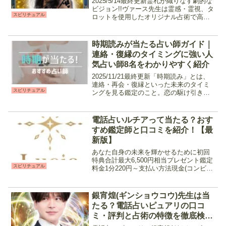
2025/5/14最終更新霊札が織りなす劇的な
ビジョン!!ヴァース先生は霊感・霊視、タ
スピリチュアル
ロットを使用したオリジナル占術で高次
元からのメッセージを降ろし、鑑定を行
ってくれる先生です。主に復縁や不倫と
言った複雑な恋愛に関しての鑑定に定評
時期読みが当たる占い師ガイド｜
があり、ス...
連絡・復縁のタイミングに強い人
気占い師8名をわかりやすく紹介
2025/11/21最終更新「時期読み」とは、
連絡・再会・復縁といった未来のタイミ
スピリチュアル
ングを見る鑑定のこと。恋の駆け引きを
するにあたって、何事も「タイミング」
って大事ですよね。例えば・復縁を申し
込みたい時・連絡はいつ取れば良いの
電話占いルチアって当たる？おす
か、返信は来るの...
すめ鑑定師と口コミを紹介！【最
新版】
あなた自身の未来を輝かせるために初回
特典合計最大6,500円相当プレゼント鑑定
スピリチュアル
料金1分220円～支払い方法現金(コンビ
ニ、ペイパル、電子マネー),クレジットカ
ード営業時間10:00～翌2:00 2024年5月に
サービスを開始した新規オープン...
銀宵煌(ギンショウコウ)先生は当
たる？電話占いピュアリの口コ
ミ・評判と占術の特徴を徹底検証
しました