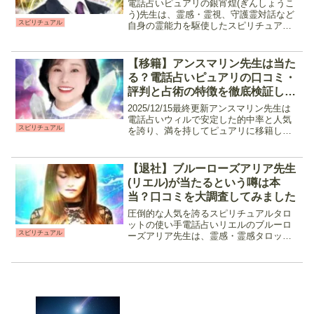
電話占いピュアリの銀宵煌(ぎんしょうこ
う)先生は、霊感・霊視、守護霊対話など
スピリチュアル
自身の霊能力を駆使したスピリチュアル
鑑定を行う占い師です。相談者、気にな
る相手の魂と繋がる事で、復縁や不倫、
人間関係と言った複雑な鑑定を得意とし
【移籍】アンスマリン先生は当た
ています。現在は電話...
る？電話占いピュアリの口コミ・
評判と占術の特徴を徹底検証しま
した
2025/12/15最終更新アンスマリン先生は
電話占いウィルで安定した的中率と人気
スピリチュアル
を誇り、満を持してピュアリに移籍した
鑑定師です。水鏡を通して魂と繋がるこ
とで気持ちや潜在意識だけでなく、この
先の未来や流れを読み解いてアドバイス
【退社】ブルーローズアリア先生
をしてくれます...
(リエル)が当たるという噂は本
当？口コミを大調査してみました
圧倒的な人気を誇るスピリチュアルタロ
ットの使い手電話占いリエルのブルーロ
スピリチュアル
ーズアリア先生は、霊感・霊感タロット
をメインに特に恋愛に関する鑑定に定評
のある占い師です。優しく寄り添ってく
れる人柄と、サクサクとスピーディなが
ら的中率の高いタロット、...