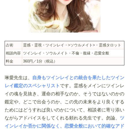
占術
霊感・霊視・ツインレイ・>ソウルメイト>・霊感タロット
相談内容
ツインレイ・ソウルメイト・不倫・復縁・恋愛全般
料金
360円／1分（税込）
琳愛先生は、
自身もツインレイとの統合を果たしたツイン
レイ鑑定のスペシャリスト
です。霊感をメインにツインレ
イの魂を見抜き、運命の相手なのか、そうではないのかの
鑑定や、どこで出会うのか、この先の未来をより良くする
ためにはどうすれば良いのかについて、相談者に寄り添い
ながらアドバイスをしてくれる頼れる先生です。勿論、
ツ
インレイか否かに関係なく、恋愛全般において的確なアド