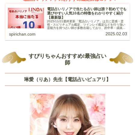
電話占いリノアで当たる占い師は誰？初めてでも
選びやすい人気10名の特徴をわかりやすく紹介
【最新版】
2025/11/21最終更新「電話占いリノア」は主に霊感・霊
視・スピリチュアル鑑定、ツインレイ鑑定などを行う強い
霊能力を持つ占い師が多数在籍しており、的中率・成就率
共に高水準を維持しているのが特徴。メディアでも活躍す
2025.02.03
spirichan.com
る人気占い師の鑑定をリー...
すぴりちゃんおすすめ!最強占い
師
琳愛（りあ）先生【電話占いピュアリ】