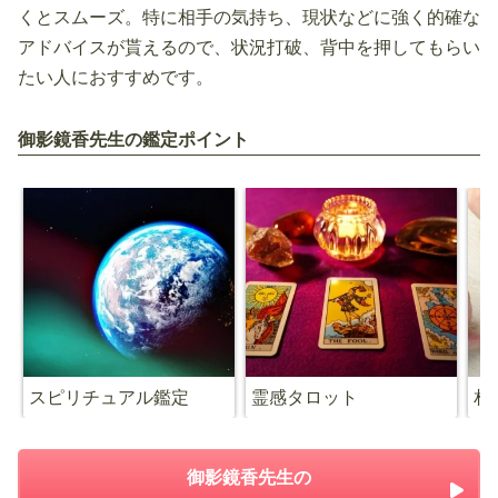
くとスムーズ。特に相手の気持ち、現状などに強く的確な
アドバイスが貰えるので、状況打破、背中を押してもらい
たい人におすすめです。
御影鏡香先生の鑑定ポイント
スピリチュアル鑑定
霊感タロット
相
御影鏡香先生の