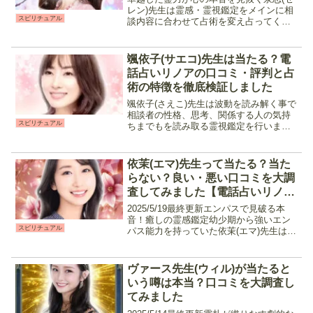
レン)先生は霊感・霊視鑑定をメインに相
スピリチュアル
談内容に合わせて占術を変え占ってくれ
る先生です。話しやすい人柄と夜の時間
帯に待機しているので昼間仕事をしてい
る人でも相談しやすいのが特徴。20年以
颯依子(サエコ)先生は当たる？電
上の占い暦を誇るベ...
話占いリノアの口コミ・評判と占
術の特徴を徹底検証しました
颯依子(さえこ)先生は波動を読み解く事で
相談者の性格、思考、関係する人の気持
スピリチュアル
ちまでもを読み取る霊視鑑定を行いま
す。霊感タロットやダウジングで占術を
より強化し、この先の未来にどんな選択
肢があるのか、状況を好転させる為には
依茉(エマ)先生って当たる？当た
何が必要なのかを的確に...
らない？良い・悪い口コミを大調
査してみました【電話占いリノ
ア】
2025/5/19最終更新エンパスで見破る本
音！癒しの霊感鑑定幼少期から強いエン
スピリチュアル
パス能力を持っていた依茉(エマ)先生は、
霊視・霊感・霊感タロットで相手の気持
ちや状況・時期の鑑定を行う占い師で
す。いい結果・悪い結果問わずきちんと
ヴァース先生(ウィル)が当たると
教えてくれる姿...
いう噂は本当？口コミを大調査し
てみました