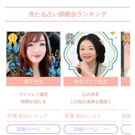
当たる占い師総合ランキング
撫子先生
神女カグヤ先生
ツインレイ鑑定
心の本音
時期が当たる
この先の未来を視抜く
所属:
所属:
所属:
電話占いリノア
電話占いセラ
詳細ページ ⇒
詳細ページ ⇒