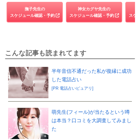
撫子先生の
神女カグヤ先生の
スケジュール確認・予約
スケジュール確認・予約
スケ
こんな記事も読まれてます
半年音信不通だった私が復縁に成功
した電話占い
[PR 電話占いピュアリ]
萌先生(フィール)が当たるという噂
は本当？口コミを大調査してみまし
た