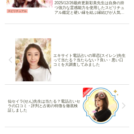
ピュアリ】
2025/12/26最終更新彩美先生は自身の持
つ強力な霊感能力を使用したスピリチュ
スピリチュアル
アル鑑定と硬い縁を結ぶ縁結びが人気の
先生です。話しやすく寄り添いながら相
談を聞いてもらえるので、占い初心者の
人にもおすすめ。縁結びは意思が固まっ
てから相談する...
エキサイト電話占いの翠恋(スイレン)先生
って当たる？当たらない？良い・悪い口
コミを大調査してみました
仙セイラ(せん)先生は当たる？電話占いセ
ラの口コミ・評判と占術の特徴を徹底検
証しました