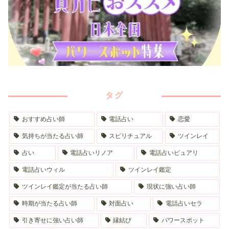
タグ
おすすめ占い師
電話占い
恋愛
気持ちが当たる占い師
スピリチュアル
ツインレイ
占い
電話占いリノア
電話占いピュアリ
電話占いウィル
ツインレイ鑑定
ツインレイ鑑定が当たる占い師
現状に強い占い師
時期が当たる占い師
対面占い
電話占いセラ
引き寄せに強い占い師
縁結び
パワースポット