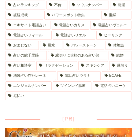
占いランキング
不倫
ソウルナンバー
開運
復縁成就
パワースポット特集
復縁
エキサイト電話占い
電話占いカリス
電話占いヴェルニ
電話占いフィール
電話占いリエル
ヒーリング
おまじない
風水
パワーストーン
体験談
占いの館千里眼
縁切りに信頼のある占い師
結婚
占い相談室
リラクゼーション
スキンケア
縁切り
池袋占い館セレーネ
電話占いウラナ
BCAFE
エンジェルナンバー
ツインレイ診断
電話占いニーケ
厄払い
[PR]