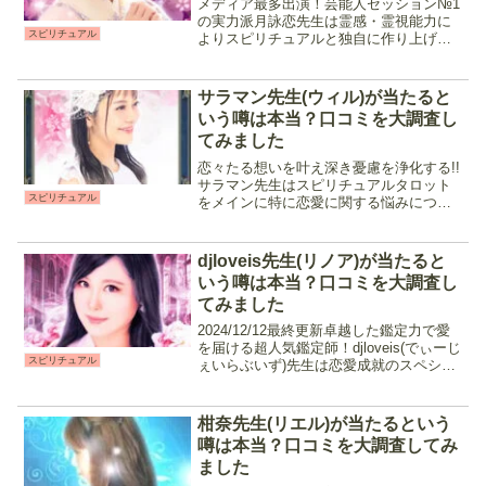
メディア最多出演！芸能人セッション№1
の実力派月詠恋先生は霊感・霊視能力に
スピリチュアル
よりスピリチュアルと独自に作り上げた
オリジナル占術「月齢占い」を用いて鑑
定を行ってくれます。年齢・生年月日が
必要になる為予め用意しておくと良いで
サラマン先生(ウィル)が当たると
しょう。その二つを伝え...
いう噂は本当？口コミを大調査し
てみました
恋々たる想いを叶え深き憂慮を浄化する!!
サラマン先生はスピリチュアルタロット
スピリチュアル
をメインに特に恋愛に関する悩みについ
て鑑定してくれる占い師です。霊感能力
を通して相談者・気になる相手の潜在意
識を読み解き、過去・現状やこの先の未
djloveis先生(リノア)が当たると
来について細かく鑑定...
いう噂は本当？口コミを大調査し
てみました
2024/12/12最終更新卓越した鑑定力で愛
を届ける超人気鑑定師！djloveis(でぃーじ
スピリチュアル
ぇいらぶいず)先生は恋愛成就のスペシャ
リストとして、相談内容に合わせた占術
を使い分け占ってくれる先生です。結果
をハッキリ教えてくれつつも、しっか
柑奈先生(リエル)が当たるという
り...
噂は本当？口コミを大調査してみ
ました