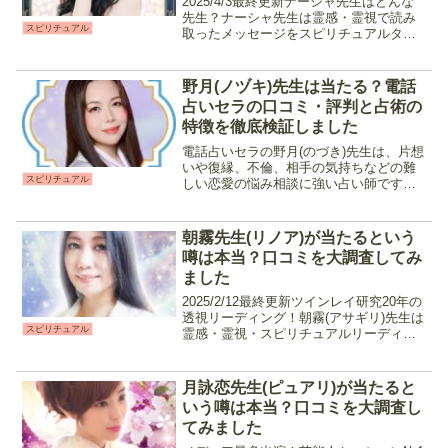
2025/4/3最終更新ナーシャ先生はどんな
先生？ナーシャ先生は霊感・霊視で読み
スピリチュアル
取ったメッセージをスピリチュアルタロ
ットで更に深くまで読み解き鑑定を行う
占い師です。的中率が高いと口コミで広
がり多くの相談者から支持されている占
野月(ノヅキ)先生は当たる？電話
い師の一人で、優...
占いセラの口コミ・評判と占術の
特徴を徹底検証しました
電話占いセラの野月(のづき)先生は、片想
いや復縁、不倫、相手の気持ちなどの難
スピリチュアル
しい恋愛の悩み相談に強い占い師です。
霊感・引き寄せなどスピリチュアル鑑定
を中心に、相談者の声を通して気持ちや
この先の未来を読み解きます。野月先生
朝霧先生(リノア)が当たるという
詳細情報 占術霊感・...
噂は本当？口コミを大調査してみ
ました
2025/2/12最終更新ツインレイ研究20年の
透視リーディング！朝霧(アサギリ)先生は
スピリチュアル
霊感・霊視・スピリチュアルリーディン
グを中心に恋愛成就やツインレイ鑑定が
得意な占い師です。結果をハッキリと伝
えてくれるので、現状をどう進展させる
月詠恋先生(ピュアリ)が当たると
のか、自...
いう噂は本当？口コミを大調査し
てみました