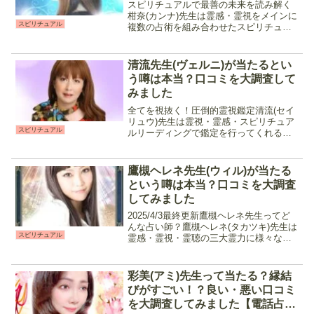
スピリチュアルで最善の未来を読み解く
柑奈(カンナ)先生は霊感・霊視をメインに
スピリチュアル
複数の占術を組み合わせたスピリチュア
ル鑑定を行う占い師です。悪い結果が出
た時「悪い結果です」だけで終わらせな
い、をモットーに常に相談者に寄り添っ
清流先生(ヴェルニ)が当たるとい
た鑑定をしてくれると...
う噂は本当？口コミを大調査して
みました
全てを視抜く！圧倒的霊視鑑定清流(セイ
リュウ)先生は霊視・霊感・スピリチュア
スピリチュアル
ルリーディングで鑑定を行ってくれる占
い師です。電話占いヴェルニで長い間た
くさんの相談者に支持される先生として
不動の人気を博しています。リズミカル
鷹槻ヘレネ先生(ウィル)が当たる
な説明口調とサクサク...
という噂は本当？口コミを大調査
してみました
2025/4/3最終更新鷹槻ヘレネ先生ってど
んな占い師？鷹槻ヘレネ(タカツキ)先生は
スピリチュアル
霊感・霊視・霊聴の三大霊力に様々な占
術を掛け合わせた鑑定を行う占い師で
す。恋愛だけでなく仕事や物事の転機に
ついての鑑定も得意としているので、転
彩美(アミ)先生って当たる？縁結
職・仕事での悩...
びがすごい！？良い・悪い口コミ
を大調査してみました【電話占い