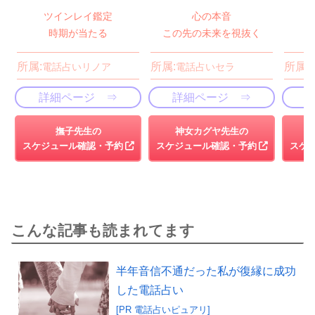
ツインレイ鑑定
心の本音
時期が当たる
この先の未来を視抜く
所属:
所属:
所属:
電話占いリノア
電話占いセラ
詳細ページ ⇒
詳細ページ ⇒
撫子先生の
神女カグヤ先生の
スケジュール確認・予約
スケジュール確認・予約
スケ
こんな記事も読まれてます
半年音信不通だった私が復縁に成功
した電話占い
[PR 電話占いピュアリ]