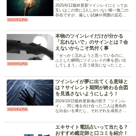
2025/6/12最終更新ツインレイにとってお
互いはこの世に1人しかいない唯一無二の
存在ですが、厳しい試練や周囲の反応、
お互いの事を知っていくと「もしかして
スピリチュアル
違うのかな」と不安になる事もあるでし
ょう。今回はツインレイ女性がパートナ
ーを見分ける...
本物のツインレイだけが分かる
「忘れないで」のサインとは？会
えないからこそ気付く事
「せっかく忘れようと思っているのに、
ふとした瞬間にツインレイの事を思い出
スピリチュアル
してしまう」と言う状況になったことは
ありますか？ツインレイ同士が何らかの
理由で会えなくなっている時、サイレン
ト期間などの試練の最中、「このまま諦
ツインレイが夢に出てくる意味と
めよう」と思った時に必ず...
は？サイレント期間が終わる合図
を見逃さないようにしよう！
2024/10/22最終更新魂の双子「ツインレ
イ」。同じ魂を分け合った二人は運命的
スピリチュアル
な出会いを果たし、それぞれを成長させ
るために「サイレント期間」と呼ばれる
離別期間に入ります。サイレント期間中
はお互いに連絡が取れない状況が続き、
エキサイト電話占いって当たる？
距離的にも大き...
おすすめ鑑定師と口コミを紹介！