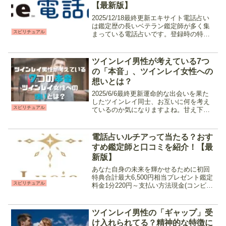
【最新版】
2025/12/18最終更新エキサイト電話占い
は鑑定歴の長いベテラン鑑定師が多く集
スピリチュアル
まっている電話占いです。登録時の特典
が手厚いのもポイント。占術に合わせて
各分野のエキスパートが揃っているの
で、悩み事と相性の良い先生を探しやす
ツインレイ男性が考えている7つ
いのが特徴。占い...
の「本音」、ツインレイ女性への
想いとは？
2025/6/6最終更新運命的な出会いを果た
したツインレイ同士、お互いに何を考え
スピリチュアル
ているのか気になりますよね。甘え下手
でプライドが高いと言われているツイン
レイ男性は、普段何を考えているのでし
ょうか。今回は、そんなツインレイ男性
電話占いルチアって当たる？おす
が考えている「7...
すめ鑑定師と口コミを紹介！【最
新版】
あなた自身の未来を輝かせるために初回
特典合計最大6,500円相当プレゼント鑑定
スピリチュアル
料金1分220円～支払い方法現金(コンビ
ニ、ペイパル、電子マネー),クレジットカ
ード営業時間10:00～翌2:00 2024年5月に
サービスを開始した新規オープン...
ツインレイ男性の「ギャップ」受
け入れられてる？精神的な特徴に