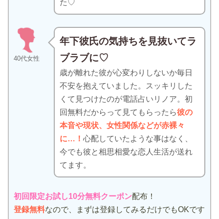
た♡
年下彼氏の気持ちを見抜いてラ
ブラブに♡
40代女性
歳が離れた彼が心変わりしないか毎日
不安を抱えていました。スッキリした
くて見つけたのが電話占いリノア。初
回無料だからって見てもらったら
彼の
本音や現状、女性関係などが赤裸々
に…！
心配していたような事はなく、
今でも彼と相思相愛な恋人生活が送れ
てます。
初回限定お試し10分無料クーポン
配布！
登録無料
なので、まずは登録してみるだけでもOKです