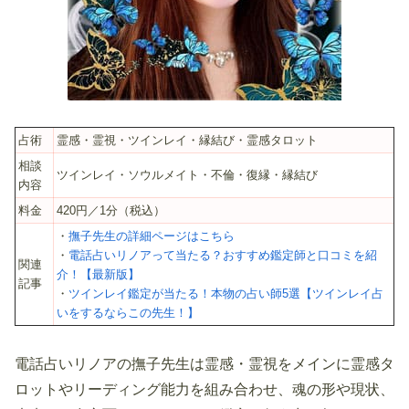
占術
霊感・霊視・ツインレイ・縁結び・霊感タロット
相談
ツインレイ・ソウルメイト・不倫・復縁・縁結び
内容
料金
420円／1分（税込）
・
撫子先生の詳細ページはこちら
・
電話占いリノアって当たる？おすすめ鑑定師と口コミを紹
関連
介！【最新版】
記事
・
ツインレイ鑑定が当たる！本物の占い師5選【ツインレイ占
いをするならこの先生！】
電話占いリノアの撫子先生は霊感・霊視をメインに霊感タ
ロットやリーディング能力を組み合わせ、魂の形や現状、