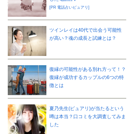
[PR 電話占いピュアリ]
ツインレイは40代で出会う可能性
が高い？魂の成長と試練とは？
復縁の可能性がある別れ方って！？
復縁が成功するカップルの6つの特
徴とは
夏乃先生(ピュアリ)が当たるという
噂は本当？口コミを大調査してみま
した