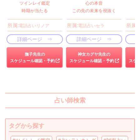
ツインレイ鑑定
心の本音
時期が当たる
この先の未来を視抜く
所属:
所属:
所属:
電話占いリノア
電話占いセラ
詳細ページ ⇒
詳細ページ ⇒
撫子先生の
神女カグヤ先生の
スケジュール確認・予約
スケジュール確認・予約
スケ
占い師検索
タグから探す