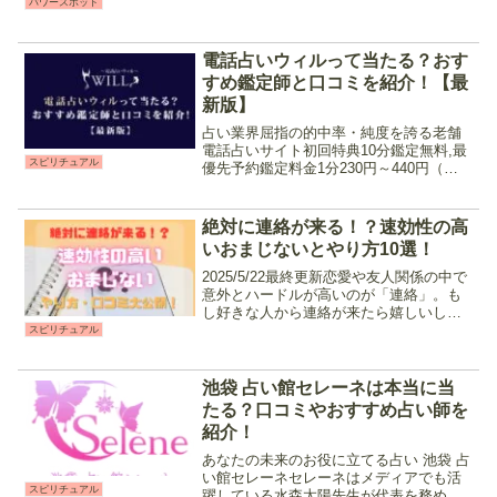
社です。三重にある伊勢神宮の遥拝殿
パワースポット
（現地で参拝できない代わりに参拝をす
る為の神社）として建てられ、古くから
様々な縁を結んできました。...
電話占いウィルって当たる？おす
すめ鑑定師と口コミを紹介！【最
新版】
占い業界屈指の的中率・純度を誇る老舗
電話占いサイト初回特典10分鑑定無料,最
スピリチュアル
優先予約鑑定料金1分230円～440円（税
込）支払い方法クレジット決済,銀行振込
後払い（コンビニ/銀行ATM）営業時間24
時間 数多くある電話占いサイトの中でも
絶対に連絡が来る！？速効性の高
的中...
いおまじないとやり方10選！
2025/5/22最終更新恋愛や友人関係の中で
意外とハードルが高いのが「連絡」。も
し好きな人から連絡が来たら嬉しいし、
自分の送った文章に早く返事が欲しいな
スピリチュアル
ぁと思ったりしますよね。今回は、そん
な「連絡前」「連絡待ち」の時に試して
欲しい速効性の...
池袋 占い館セレーネは本当に当
たる？口コミやおすすめ占い師を
紹介！
あなたの未来のお役に立てる占い 池袋 占
い館セレーネセレーネはメディアでも活
スピリチュアル
躍している水森太陽先生が代表を務める