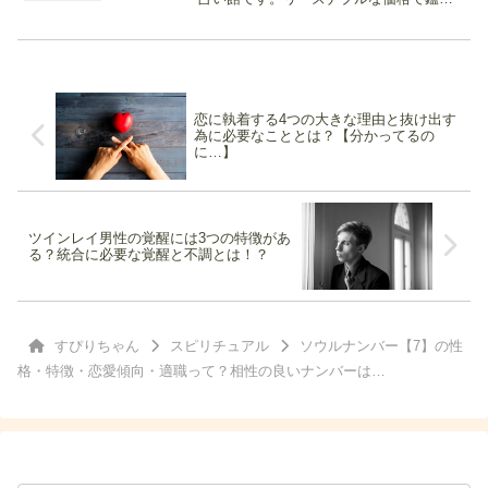
を受けられるのは勿論、的中率も高いの
が人気。様々な占術を使う先生が在籍し
ているので、自分と相性のいい占い師が
きっとみつかります...
恋に執着する4つの大きな理由と抜け出す
為に必要なこととは？【分かってるの
に…】
ツインレイ男性の覚醒には3つの特徴があ
る？統合に必要な覚醒と不調とは！？
すぴりちゃん
スピリチュアル
ソウルナンバー【7】の性
格・特徴・恋愛傾向・適職って？相性の良いナンバーは…