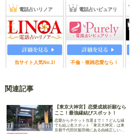
電話占いリノア
電話占いピュアリ
当サイト人気No.1!
不倫・複雑恋愛なら！
関連記事
【東京大神宮】恋愛成就祈願なら
ここ！最強縁結びスポット！
恋愛からチケット当選まで！？どんな縁
でも結ぶ名スポット「東京大神宮」は東
京都千代田区飯田橋にある由緒正しい神