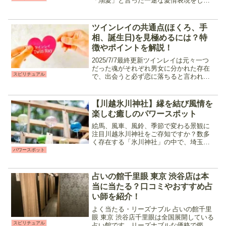
「溺愛」と言った一途な愛情表現をして
くれるという特徴があります。ですが中
にはツインレイ男性が別の相手を選び、
サイレント期間が終わらないまま決別し
ツインレイの共通点(ほくろ、手
てしまう事があ...
相、誕生日)を見極めるには？特
徴やポイントを解説！
2025/7/7最終更新ツインレイは元々一つ
だった魂がそれぞれ男女に分かれた存在
スピリチュアル
で、出会うと必ず恋に落ちると言われて
います。とは言えツインレイには「年齢
差」や「既婚者」「社会的立場」と言っ
た解決の難しい難題が試練として用意さ
【川越氷川神社】縁を結び風情を
れており、結ばれ...
楽しむ癒しのパワースポット
絵馬、風車、風鈴、季節で変わる景観に
注目川越氷川神社をご存知ですか？数多
く存在する「氷川神社」の中で、埼玉県
川越市に位置する神社です。夏になると
パワースポット
涼しげな風鈴の音が鳴るこの神社は古く
から、夫婦円満、縁結び、恋愛成就など
人々の縁を結ぶ神社として...
占いの館千里眼 東京 渋谷店は本
当に当たる？口コミやおすすめ占
い師を紹介！
よく当たる・リーズナブル 占いの館千里
眼 東京 渋谷店千里眼は全国展開している
スピリチュアル
占い館です。リーズナブルな価格で鑑定