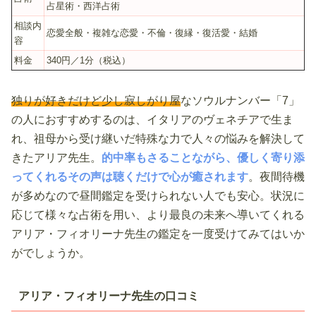
占星術・西洋占術
相談内
恋愛全般・複雑な恋愛・不倫・復縁・復活愛・結婚
容
料金
340円／1分（税込）
独りが好きだけど少し寂しがり屋
なソウルナンバー「7」
の人におすすめするのは、イタリアのヴェネチアで生ま
れ、祖母から受け継いだ特殊な力で人々の悩みを解決して
きたアリア先生。
的中率もさることながら、優しく寄り添
ってくれるその声は聴くだけで心が癒されます
。夜間待機
が多めなので昼間鑑定を受けられない人でも安心。状況に
応じて様々な占術を用い、より最良の未来へ導いてくれる
アリア・フィオリーナ先生の鑑定を一度受けてみてはいか
がでしょうか。
アリア・フィオリーナ先生の口コミ