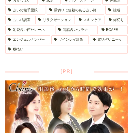
おまじない
風水
パワーストーン
体験談
占いの館千里眼
縁切りに信頼のある占い師
結婚
占い相談室
リラクゼーション
スキンケア
縁切り
池袋占い館セレーネ
電話占いウラナ
BCAFE
エンジェルナンバー
ツインレイ診断
電話占いニーケ
厄払い
[PR]