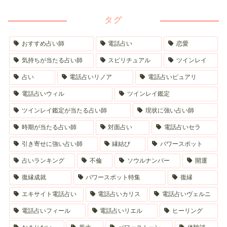
タグ
おすすめ占い師
電話占い
恋愛
気持ちが当たる占い師
スピリチュアル
ツインレイ
占い
電話占いリノア
電話占いピュアリ
電話占いウィル
ツインレイ鑑定
ツインレイ鑑定が当たる占い師
現状に強い占い師
時期が当たる占い師
対面占い
電話占いセラ
引き寄せに強い占い師
縁結び
パワースポット
占いランキング
不倫
ソウルナンバー
開運
復縁成就
パワースポット特集
復縁
エキサイト電話占い
電話占いカリス
電話占いヴェルニ
電話占いフィール
電話占いリエル
ヒーリング