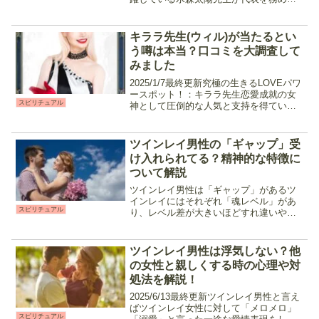
占い館です。「当たる」と人気の占い師
が多数在籍しており、その信頼度は非常
に高いもの。お値段もリーズナブルなの
キララ先生(ウィル)が当たるとい
で、占いを体験したこ...
う噂は本当？口コミを大調査して
みました
2025/1/7最終更新究極の生きるLOVEパワ
ースポット！：キララ先生恋愛成就の女
スピリチュアル
神として圧倒的な人気と支持を得ている
キララ先生。明るく会話を盛り上げてく
れる性格と霊視・霊感、オリジナル占術
を使用した独自の鑑定で過去・現状・未
ツインレイ男性の「ギャップ」受
来を全て見通...
け入れられてる？精神的な特徴に
ついて解説
ツインレイ男性は「ギャップ」があるツ
インレイにはそれぞれ「魂レベル」があ
スピリチュアル
り、レベル差が大きいほどすれ違いや価
値観の齟齬が出てくるのをご存知です
か？魂のレベルに差があったり、精神的
な成長が終わっていないと、それが試練
ツインレイ男性は浮気しない？他
となって二人の前に立ちはだ...
の女性と親しくする時の心理や対
処法を解説！
2025/6/13最終更新ツインレイ男性と言え
ばツインレイ女性に対して「メロメロ」
スピリチュアル