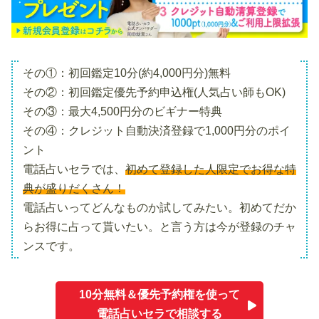
その①：初回鑑定10分(約4,000円分)無料
その②：初回鑑定優先予約申込権(人気占い師もOK)
その③：最大4,500円分のビギナー特典
その④：クレジット自動決済登録で1,000円分のポイ
ント
電話占いセラでは、
初めて登録した人限定でお得な特
典が盛りだくさん！
電話占いってどんなものか試してみたい。初めてだか
らお得に占って貰いたい。と言う方は今が登録のチャ
ンスです。
10分無料＆優先予約権を使って
電話占いセラで相談する