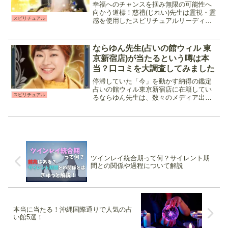
した
幸福へのチャンスを掴み無限の可能性へ
向かう道標！慈禮(じれい)先生は霊視・霊
スピリチュアル
感を使用したスピリチュアルリーディン
グにタロットやオラクルカードを合わせ
た鑑定を行う占い師です。恋愛の中でも
欲に気持ちを見抜く鑑定に定評があり、
ならゆん先生(占いの館ウィル 東
気になる相手の本音だ...
京新宿店)が当たるという噂は本
当？口コミを大調査してみました
停滞していた「今」を動かす納得の鑑定
占いの館ウィル東京新宿店に在籍してい
スピリチュアル
るならゆん先生は、数々のメディア出演
も果たしている人気占い師です。タロッ
トや占星術など伝統的な占術を組み合わ
せ、独自の視点から鑑定を行い相談者の
知りたい内容に沿った的確...
ツインレイ統合期って何？サイレント期
間との関係や過程について解説
本当に当たる！沖縄国際通りで人気の占
い館5選！