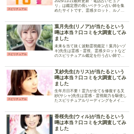
2025/11/21最終更新「電話占いピュア
リ」は鑑定歴の長いベテラン占い師を集
スピリチュアル
めたサイトです。霊感タロット、ルノル
マンカードを始め様々な占術を手広く扱
える鑑定師が揃っており、相談内容や得
意占術に合わせて選ぶのもおすすめ。オ
葉月先生(リノア)が当たるという
リジナル占術を使...
噂は本当？口コミを大調査してみ
ました
未来を当て抜く波動霊視鑑定！葉月(ハヅ
キ)先生は霊感・霊視、霊感タロットなど
スピリチュアル
のスピリチュアル鑑定を行う占い師で
す。また電話越しに相談者の声の波動を
読み解く事で、他の占術と合わせてより
分かりやすいメッセージを届けてくれま
叉紗先生(カリス)が当たるという
す。気になる相手の現在...
噂は本当？口コミを大調査してみ
ました
生年月日不要！霊力が全てを修復する叉
紗(サシャ)先生は霊感・霊視能力を駆使し
スピリチュアル
たスピリチュアルリーディングをメイン
に鑑定を行う占い師です。特に関係性の
修復に関する相談に強く、復縁や人間関
係などの複雑な事情を持つ相談者に人
香桜先生(ウィル)が当たるという
気。アドバイスも的確に...
噂は本当？口コミを大調査してみ
ました