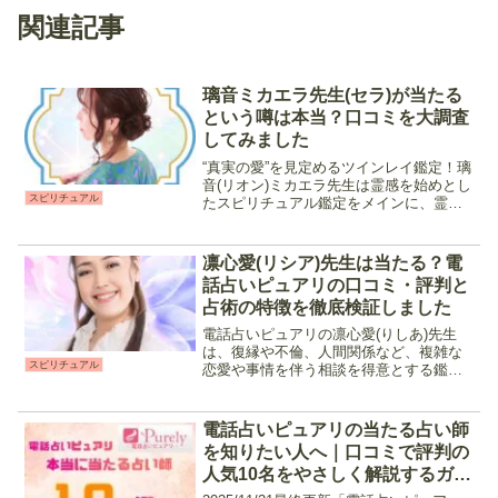
関連記事
璃音ミカエラ先生(セラ)が当たる
という噂は本当？口コミを大調査
してみました
“真実の愛”を見定めるツインレイ鑑定！璃
音(リオン)ミカエラ先生は霊感を始めとし
スピリチュアル
たスピリチュアル鑑定をメインに、霊感
タロットなどのカード占術を用いて占っ
てくれる先生です。高次元の存在と交信
することでメッセージを受け取り、カー
凛心愛(リシア)先生は当たる？電
ドを通して分かり...
話占いピュアリの口コミ・評判と
占術の特徴を徹底検証しました
電話占いピュアリの凛心愛(りしあ)先生
は、復縁や不倫、人間関係など、複雑な
スピリチュアル
恋愛や事情を伴う相談を得意とする鑑定
師です。霊感・霊視や霊感タロットなど
複数の占術を使い分けながら鑑定を行
い、縁結びや願望成就といった引き寄せ
電話占いピュアリの当たる占い師
にも対応してくれるため、...
を知りたい人へ｜口コミで評判の
人気10名をやさしく解説するガイ
ド【最新版】