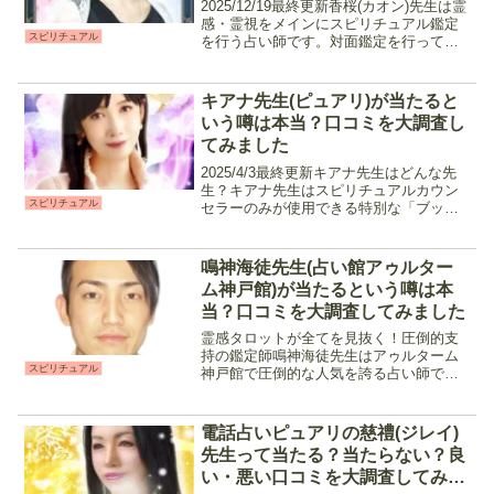
2025/12/19最終更新香桜(カオン)先生は霊
感・霊視をメインにスピリチュアル鑑定
スピリチュアル
を行う占い師です。対面鑑定を行ってい
た実績も有り、電話占いウィルの中でも
指折りの鑑定師の一人。サクサクと占っ
てくれつつも相手の気持ちや現状、この
キアナ先生(ピュアリ)が当たると
先の流れを...
いう噂は本当？口コミを大調査し
てみました
2025/4/3最終更新キアナ先生はどんな先
生？キアナ先生はスピリチュアルカウン
スピリチュアル
セラーのみが使用できる特別な「ブッダ
チャネリングカード」を使用したカード
占術に霊感・霊視を織り交ぜて使用する
オリジナル占術で鑑定を行う占い師で
鳴神海徒先生(占い館アゥルター
す。カードだけでな...
ム神戸館)が当たるという噂は本
当？口コミを大調査してみました
霊感タロットが全てを見抜く！圧倒的支
持の鑑定師鳴神海徒先生はアゥルターム
スピリチュアル
神戸館で圧倒的な人気を誇る占い師で
す。霊感および霊感タロットをメイン
に、インスピレーションや四柱推命など
相談内容に合わせた占術を使いこなしま
電話占いピュアリの慈禮(ジレイ)
す。話しやすく親身になってく...
先生って当たる？当たらない？良
い・悪い口コミを大調査してみま