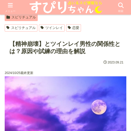
【PR】本ページはプロモーションが含まれています
メニュー
検索
スピリチュアル
スピリチュアル
ツインレイ
恋愛
【精神崩壊】とツインレイ男性の関係性と
は？原因や試練の理由を解説
2023.09.21
2024/10/25最終更新