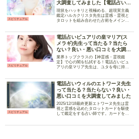
大調査してみました【電話占いピ
ュアリ】
現状をハッキリと視極める、超現実主義
鑑定ハルカクリスタ先生は霊感・霊視と
スピリチュアル
タロットを組み合わせた占術をメインに
鑑定を行う占い師です。特に相手の気持
ちを深く読み解いてくれると口コミで話
題になり、音信不通や連絡待ちなどで悩
電話占いピュアリの皇マリア(ス
む人から支持されています...
メラギ)先生って当たる？当たら
ない？良い・悪い口コミを大調査
してみました
業界トップクラスの【神霊感・霊視鑑
定】で心の闇を払拭する！電話占いピュ
スピリチュアル
アリの皇マリア先生は、ユタを母に持つ
スピリチュアル鑑定師です。霊感・霊視
をメイン占術にチャネリングやスピリチ
ュアルリーディングで高次元の存在や潜
電話占いウィルのエトワーヌ先生
在意識と繋がる事で現状を打...
って当たる？当たらない？良い・
悪い口コミを大調査してみました
2025/12/18最終更新エトワーヌ先生は霊
視と霊感を込めたタロットカードを駆使
スピリチュアル
して鑑定をする占い師です。カードを通
して高次元からのメッセージを受け取
り、相手の気持ちや現状、この先どう動
けばいいのかのアドバイスや時期を教え
てくれます。タロ...