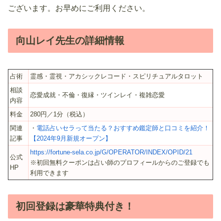
ございます。お早めにご利用ください。
向山レイ先生の詳細情報
占術
霊感・霊視・アカシックレコード・スピリチュアルタロット
相談
恋愛成就・不倫・復縁・ツインレイ・複雑恋愛
内容
料金
280円／1分（税込）
関連
・
電話占いセラって当たる？おすすめ鑑定師と口コミを紹介！
記事
【2024年9月新規オープン】
https://fortune-sela.co.jp/G/OPERATOR/INDEX/OPID/21
公式
※初回無料クーポンは占い師のプロフィールからのご登録でも
HP
利用できます
初回登録は豪華特典付き！