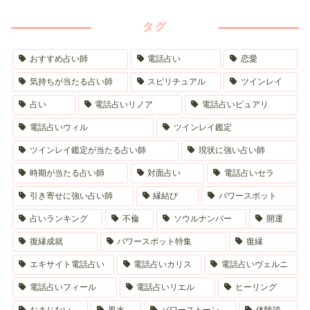
タグ
おすすめ占い師
電話占い
恋愛
気持ちが当たる占い師
スピリチュアル
ツインレイ
占い
電話占いリノア
電話占いピュアリ
電話占いウィル
ツインレイ鑑定
ツインレイ鑑定が当たる占い師
現状に強い占い師
時期が当たる占い師
対面占い
電話占いセラ
引き寄せに強い占い師
縁結び
パワースポット
占いランキング
不倫
ソウルナンバー
開運
復縁成就
パワースポット特集
復縁
エキサイト電話占い
電話占いカリス
電話占いヴェルニ
電話占いフィール
電話占いリエル
ヒーリング