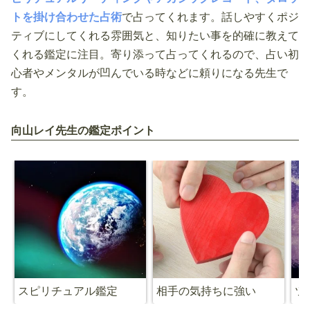
トを掛け合わせた占術
で占ってくれます。話しやすくポジ
ティブにしてくれる雰囲気と、知りたい事を的確に教えて
くれる鑑定に注目。寄り添って占ってくれるので、占い初
心者やメンタルが凹んでいる時などに頼りになる先生で
す。
向山レイ先生の鑑定ポイント
スピリチュアル鑑定
相手の気持ちに強い
ツ