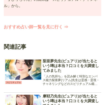
ル」から。
おすすめ占い師一覧を見に行く ⇒
関連記事
梨亜夢先生(ピュアリ)が当たると
いう噂は本当？口コミを大調査し
てみました
「人の気持ち」を読み解く特別なエンパ
ス能力梨亜夢(リアム)先生は霊感・霊視・
スピリチュアル
チャネリングなどのスピリチュアル鑑定
をメインに恋愛成就や人間関係に強い占
い師です。復縁や複雑な関係などの相談
を得意としており、高次元の存在と繋が
摩耶乃先生(ピュアリ)が当たると
り届いたメッセージを...
いう噂は本当？口コミを大調査し