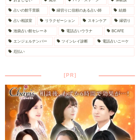
おまじない
風水
パワーストーン
体験談
占いの館千里眼
縁切りに信頼のある占い師
結婚
占い相談室
リラクゼーション
スキンケア
縁切り
池袋占い館セレーネ
電話占いウラナ
BCAFE
エンジェルナンバー
ツインレイ診断
電話占いニーケ
厄払い
[PR]