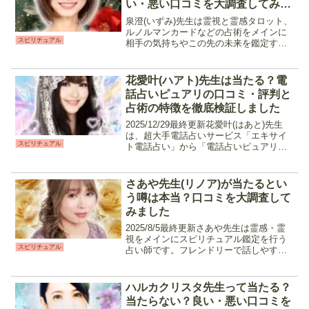
い・悪い口コミを大調査してみま
した
泉澄(いずみ)先生は霊視と霊感タロット、
ルノルマンカードなどの占術をメインに
スピリチュアル
相手の気持ちやこの先の未来を鑑定する
占い師です。高次元の存在からメッセー
ジを受け取るチャネリングなども行い、
サクサクとスピーディながら精度の高い
花愛叶(ハアト)先生は当たる？電
鑑定が受けられるのが...
話占いピュアリの口コミ・評判と
占術の特徴を徹底検証しました
2025/12/29最終更新花愛叶(はあと)先生
は、超大手電話占いサービス「エキサイ
スピリチュアル
ト電話占い」から「電話占いピュアリ」
へ電撃移籍した、実力・人気ともに高い
カリスマ鑑定師です。オリジナル占術
「花愛叶流特殊祈願」をはじめ、引き寄
さあや先生(リノア)が当たるとい
せ、霊感・霊視...
う噂は本当？口コミを大調査して
みました
2025/8/5最終更新さあや先生は霊感・霊
視をメインにスピリチュアル鑑定を行う
スピリチュアル
占い師です。フレンドリーで話しやすい
ので占い初心者でもおすすめ。昼間仕事
や忙しい人でも夜間待機がメインになる
ので入りやすい鑑定師の一人です。片想
ハルカクリスタ先生って当たる？
いや復縁、ツイン...
当たらない？良い・悪い口コミを