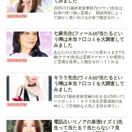
てみました
2025/7/11最終更新摩耶乃(マヤノ)先生は
自身の持つ強い霊感と、相談内容によっ
スピリチュアル
て細かく使い分ける占術で鑑定を行って
くれます。引き寄せや運気上昇など幸せ
になる為の根本的な部分を解消しつつ、
相手の気持ちや現状を丁寧に読み解く事
七麻先生(フィール)が当たるとい
で「今」何を...
う噂は本当？口コミを大調査して
みました
あなたの人生のステージが変わります!!七
麻(ナナオ)先生は霊感マナカードや透視な
スピリチュアル
ど霊感を使用した鑑定を行ってくれる先
生です。どんな悩み事でも真摯に向き合
い、スピリチュアル力を通して相手の気
持ちや現状、未来を読み解く事で行き詰
キララ先生(ウィル)が当たるとい
っている問題を解...
う噂は本当？口コミを大調査して
みました
2025/1/7最終更新究極の生きるLOVEパワ
ースポット！：キララ先生恋愛成就の女
スピリチュアル
神として圧倒的な人気と支持を得ている
キララ先生。明るく会話を盛り上げてく
れる性格と霊視・霊感、オリジナル占術
を使用した独自の鑑定で過去・現状・未
電話占いリノアの泉澄(イズミ)先
来を全て見通...
生って当たる？当たらない？良