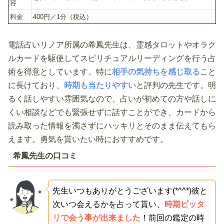
容
料金
400円／1分（税込）
電話占いリノア所属の希鳳先生は、霊感タロットやオラク
ルカードを駆使してスピリチュアルリーディングを行う占
術を得意としています。特に
相手の気持ちを感じ取る
こと
に長けており、
時期も当たりやすい
と評判の先生です。明
るく話しやすい雰囲気なので、占いが初めての方や話しに
くい相談などでも緊張せずに話すことができ、カードから
読み取った情報を濁さずにハッキリとそのまま伝えてもら
えます。勇気を貰いたい時におすすめです。
希鳳先生の口コミ
先生いつもありがとうございます(*^^*)彼と
次いつ会えるかを占って貰い、
時期ピッタ
リで会う事が出来ました
！前回の鑑定の時