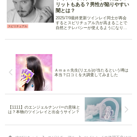
展しない。。。二...
リットもある？男性が陥りやすい
闇とは？
2025/7/9最終更新ツインレイ同士が再会
するとスピリチュアル力が高まることで
スピリチュアル
自然とテレパシーが使えるようになりま
す。相手の気持ちや考えていることが伝
わってくるこのテレパシー、実は絆を深
めたい二人にとって逆効果になってしま
う時があるのをご...
Ａｍａｎ先生(リエル)が当たるという噂は
本当？口コミを大調査してみました
【1111】のエンジェルナンバーの意味と
は？本物のツインレイと出会うサイン？