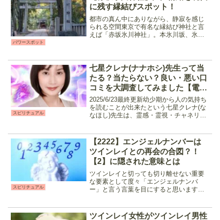
割を持ちな...
に残す縁結びスポット！
都市の真ん中にありながら、静寂を感じ
られる空間東京で有名な縁結び神社と言
えば「赤坂氷川神社」。本氷川坂、氷川
坂に挟まれたこの神社は、1700年代から
パワースポット
続く由緒正しい神社です。現存している
御社殿は、「暴れん坊将軍」でも有名な
徳川八代目将軍・徳川...
七星クレナ(ナナホシ)先生って当
たる？当たらない？良い・悪い口
コミを大調査してみました【電話
占いピュアリ】
2025/6/23最終更新幼少期から人の気持ち
を読むことが出来たという七星クレナ(な
スピリチュアル
なほし)先生は、霊感・霊視・チャネリン
グをメインに高次元の存在のメッセージ
を届けてくれる先生です。人の気持ちだ
けでなくペットの気持ちやメッセージの
【2222】エンジェルナンバーは
鑑定も可能...
ツインレイとの再会の合図？！
【2】に隠された意味とは
ツインレイと切っても切り離せない重要
な要素として度々「エンジェルナンバ
スピリチュアル
ー」と言う言葉を目にすると思います。
「エンジェルナンバー」とは、高次元の
存在（天使、ハイヤーセルフ）からのメ
ッセージで、それぞれの数字の並びには
ツインレイ女性がツインレイ男性