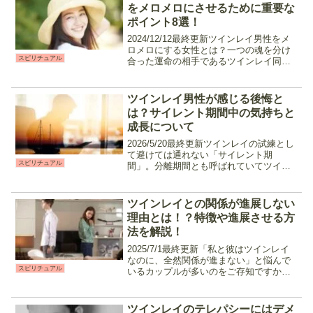
意味が込められているのをご...
をメロメロにさせるために重要な
ポイント8選！
2024/12/12最終更新ツインレイ男性をメ
ロメロにする女性とは？一つの魂を分け
スピリチュアル
合った運命の相手であるツインレイ同士
は、お互いに強く惹かれ合います。特に
ツインレイ男性は、女性レイを目に入れ
ても痛くないと思う程溺愛するのです
ツインレイ男性が感じる後悔と
が、大前提として...
は？サイレント期間中の気持ちと
成長について
2026/5/20最終更新ツインレイの試練とし
て避けては通れない「サイレント期
スピリチュアル
間」。分離期間とも呼ばれていてツイン
レイ男性が突然居なくなったり、音信不
通のまま引っ越しをしてしまうなどある
日突然訪れる試練としても知られていま
ツインレイとの関係が進展しない
す。この際、男性側...
理由とは！？特徴や進展させる方
法を解説！
2025/7/1最終更新「私と彼はツインレイ
なのに、全然関係が進まない」と悩んで
スピリチュアル
いるカップルが多いのをご存知ですか？
魂が繋がった二人にしかない共通点があ
る、お互いにビビッとくるものがあって
関係は良好。でも、それ以上の仲には進
ツインレイのテレパシーにはデメ