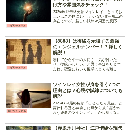
け方や雰囲気をチェック！
2025/6/12最終更新ツインレイにとってお
互いはこの世に1人しかいない唯一無二の
存在ですが、厳しい試練や周囲の反応、
お互いの事を知っていくと「もしかして
スピリチュアル
違うのかな」と不安になる事もあるでし
ょう。今回はツインレイ女性がパートナ
ーを見分ける...
【8888】は復縁を示唆する最強
のエンジェルナンバー！？詳しく
解説！
別れてから相手の大切さに気が付いた
り、復縁がしたい、と思う事はあります
スピリチュアル
よね。恋愛において復縁はとても難し
く、そう簡単に出来るものではありませ
ん。そんな復縁には、物事が進展する際
にスピリチュアルな事が起きると言われ
ツインレイ女性が身を引く7つの
ています。今回はその中から天...
理由とは？心境や試練についても
解説
2025/6/24最終更新「出会ったら最後」と
言われるほど再会した時から強く惹かれ
スピリチュアル
合う運命のツインレイ。しかし様々な試
練を経ていく中で、時にツインレイ女性
の方から統合を諦め身を引くことがあり
ます。「追う者(チェイサー)」としての役
【赤坂氷川神社】江戸情緒を現代