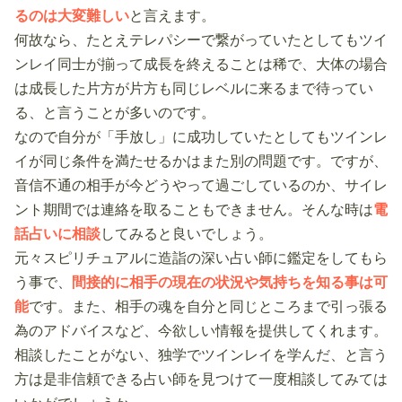
るのは大変難しい
と言えます。
何故なら、たとえテレパシーで繋がっていたとしてもツイ
ンレイ同士が揃って成長を終えることは稀で、大体の場合
は成長した片方が片方も同じレベルに来るまで待ってい
る、と言うことが多いのです。
なので自分が「手放し」に成功していたとしてもツインレ
イが同じ条件を満たせるかはまた別の問題です。ですが、
音信不通の相手が今どうやって過ごしているのか、サイレ
ント期間では連絡を取ることもできません。そんな時は
電
話占いに相談
してみると良いでしょう。
元々スピリチュアルに造詣の深い占い師に鑑定をしてもら
う事で、
間接的に相手の現在の状況や気持ちを知る事は可
能
です。また、相手の魂を自分と同じところまで引っ張る
為のアドバイスなど、今欲しい情報を提供してくれます。
相談したことがない、独学でツインレイを学んだ、と言う
方は是非信頼できる占い師を見つけて一度相談してみては