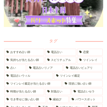
タグ
おすすめ占い師
電話占い
恋愛
気持ちが当たる占い師
スピリチュアル
ツインレイ
占い
電話占いリノア
電話占いピュアリ
電話占いウィル
ツインレイ鑑定
ツインレイ鑑定が当たる占い師
現状に強い占い師
時期が当たる占い師
対面占い
電話占いセラ
引き寄せに強い占い師
縁結び
パワースポット