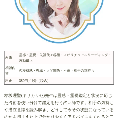
霊感・霊視・先祖代々秘術・スピリチュアルリーディング・
占術
波動修正
相談内
恋愛成就・復縁・人間関係・不倫・相手の気持ち
容
料金
380円／1分（税込）
桔坂理聖(キサカリセ)先生は霊感・霊視鑑定と状況に応じ
た占術を使い分けて鑑定を行う占い師です。相手の気持ち
や潜在意識を読み解き、どうして今その状態になっている
のかを踏まえた上で分かりやすくアドバイスをくれると口