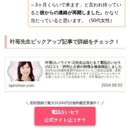
～3ヶ月くらいで来ます」と言われ待ってい
ると
彼からの連絡が再開しました。
かなり
当たっていると思います。（50代女性）
叶苺先生ピックアップ記事で詳細をチェック！
叶苺(カノウイチゴ)先生は当たる？電話占いセラ
の口コミ・評判と占術の特徴を徹底検証しました
2025/11/28最終更新叶苺(かのういちご)先生は霊感・霊視
鑑定をメインに霊感タロットやインスピレーションカード
を使って占ってくれる先生です。大手電話占いサイトでも
「当たる」と非常に注目されていた鑑定師で、話しやすい
優しい雰囲気で初心者...
2024.09.02
spirichan.com
＼ 初回登録で最大10,000円分無料鑑定実施中！ ／
電話占いセラ
公式サイトはコチラ