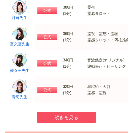
380円
霊視
公式
(1分)
霊感タロット
叶苺先生
360円
霊視・霊感・霊聴
公式
(1分)
霊感タロット・四柱推命
富久藤先生
340円
音波鑑定(オリジナル)
公式
(1分)
波動修正・ヒーリング
愛女王先生
320円
星鍵術・天啓
公式
(1分)
霊感・霊視
青羽先生
380円
スピリチュアル能力
公式
(1分)
チャネリング・波動修正
嬉優先生