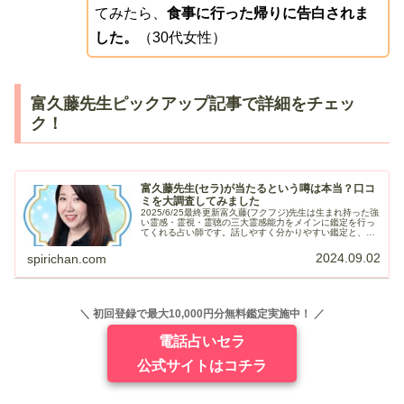
てみたら、
食事に行った帰りに告白されま
した。
（30代女性）
富久藤先生ピックアップ記事で詳細をチェッ
ク！
富久藤先生(セラ)が当たるという噂は本当？口コ
ミを大調査してみました
2025/6/25最終更新富久藤(フクフジ)先生は生まれ持った強
い霊感・霊視・霊聴の三大霊感能力をメインに鑑定を行っ
てくれる占い師です。話しやすく分かりやすい鑑定と、相
談内容に応じた複合占術での鑑定が可能で実力と実績を兼
ね備えているので、特...
2024.09.02
spirichan.com
＼ 初回登録で最大10,000円分無料鑑定実施中！ ／
電話占いセラ
公式サイトはコチラ