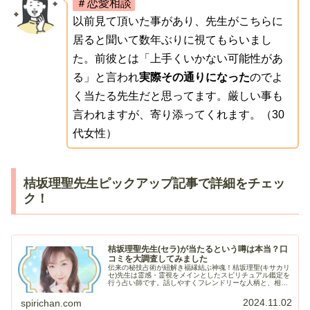
＃恋愛相談
以前見て頂いた事があり、先生がこちらに
居ると聞いて数年ぶりに視てもらいまし
た。前彼とは「上手くいかない可能性があ
る」と言われ
実際その通りになった
のでよ
く当たる先生だと思ってます。厳しい事も
言われますが、寄り添ってくれます。（30
代女性）
桔坂理聖先生ピックアップ記事で詳細をチェッ
ク！
桔坂理聖先生(セラ)が当たるという噂は本当？口
コミを大調査してみました
伝来の秘技占術が紐解き福縁結ぶ神魂！桔坂理聖(キサカリ
セ)先生は霊感・霊視をメインとしたスピリチュアル鑑定を
行う占い師です。話しやすくフレンドリーな人柄と、相手
の気持ち・時期などピタリと当てる高的中率でこれまでも
多くの相談者の相談に乗ってき...
2024.11.02
spirichan.com