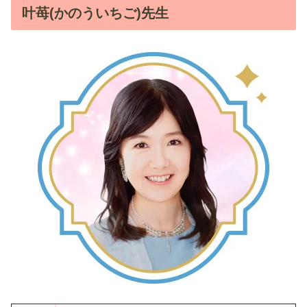
叶苺(かのういちご)先生
380円
秘儀占術(オリジナル)
公式
(1分)
霊感・霊視
桔坂理聖先生