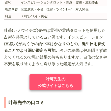
占術
インスピレーションタロット・霊感・霊視・波動修正
相談内容
恋愛成就・不倫・復縁・ツインレイ・対人関係
料金
380円／1分（税込）
叶苺(カノウイチゴ)先生は霊視や霊感タロットを使用した
占術を得意としている占い師です。インスピレーション
(直感力)が高くその的中率はかなりのもの。
誕生日を伝え
ることでより深い鑑定も可能。
占いの結果は包み隠さず教
えてくれるので悪い結果の時もありますが、自信のなさや
不安を取り除くような寄り添った鑑定が人気です。
叶苺先生の
公式サイトはこちら
叶苺先生の口コミ