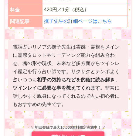
420円／1分（税込）
料金
撫子先生の詳細ページはこちら
関連記事
電話占いリノアの撫子先生は霊感・霊視をメイン
に霊感タロットやリーディング能力を組み合わ
せ、魂の形や現状、未来など多方面からツインレ
イ鑑定を行う占い師です。サクサクとテンポよく
占いつつも
相手の気持ちなどを的確に読み解き、
ツインレイに必要な事を教えてくれます。
非常に
話しやすく親身になってくれるので占い初心者に
もおすすめの先生です。
＼ 初回登録で最大10,000無料鑑定実施中！ ／