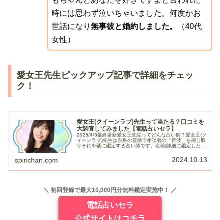
時には思わず泣いちゃいました。何度かお
世話になり
無事彼と婚約しました。
（40代
女性）
愛女王先生ピックアップ記事で詳細をチェッ
ク！
愛女王(クイーンラブ)先生って当たる？口コミを
大調査してみました【電話占いセラ】
2025/4/3最終更新愛女王先生ってどんな占い師？愛女王(ク
イーンラブ)先生は自身の霊感で相談者の「音波」を感じ取
りそれを基に鑑定する占い師です。名前(詳細に鑑定したい
場合にはフルネーム)、誕生日を聞かれるので前もって用意
しておきましょう...
2024.10.13
spirichan.com
＼ 初回登録で最大10,000円分無料鑑定実施中！ ／
電話占いセラ
公式サイトはコチラ