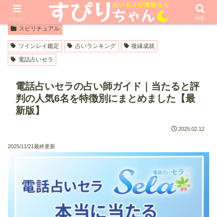
【PR】本ページはプロモーションが含まれています
メニュー
検索
スピリチュアル
ツインレイ鑑定
占いランキング
復縁成就
電話占いセラ
電話占いセラの占い師ガイド｜当たると評
判の人気6名を特徴別にまとめました【最
新版】
2025.02.12
2025/11/21最終更新