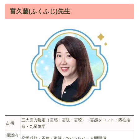
富久藤(ふくふじ)先生
三大霊力鑑定（霊感・霊視・霊聴）・霊感タロット・四柱推
占術
命・九星気学
相談内
恋愛成就・不倫・復縁・ツインレイ・人間関係