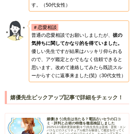
す。（50代女性）
＃恋愛相談
普通の恋愛相談でお願いしましたが、
彼の
気持ちに関してかなり的を得ていました。
優しい先生ですが結果はハッキリ仰られる
ので、アゲ鑑定とかでもなく信頼できると
思います。改めて連絡してみたら既読スル
ーからすぐに返事来ました(笑)（30代女性）
嬉優先生ピックアップ記事で詳細をチェック！
嬉優(きう)先生は当たる？電話占いセラの口コ
ミ・評判と占術の特徴を徹底検証しました
2025/12/1最終更新嬉優(キウ)先生先生は霊感・霊視・エン
パスなどのスピリチュアル能力を駆使して鑑定を行ってく
れます。ツインレイやソウルメイト、ヒーリングと言った