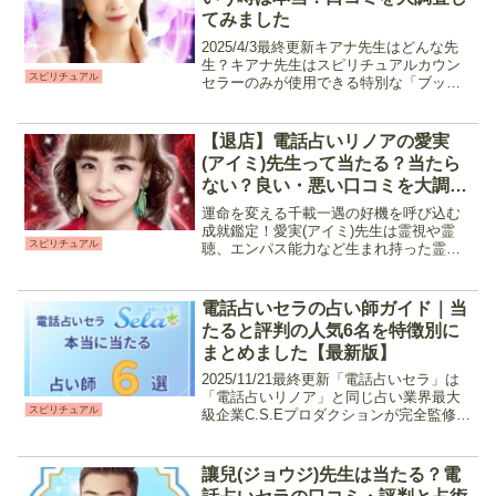
てみました
2025/4/3最終更新キアナ先生はどんな先
生？キアナ先生はスピリチュアルカウン
スピリチュアル
セラーのみが使用できる特別な「ブッダ
チャネリングカード」を使用したカード
占術に霊感・霊視を織り交ぜて使用する
オリジナル占術で鑑定を行う占い師で
【退店】電話占いリノアの愛実
す。カードだけでな...
(アイミ)先生って当たる？当たら
ない？良い・悪い口コミを大調査
してみました
運命を変える千載一遇の好機を呼び込む
成就鑑定！愛実(アイミ)先生は霊視や霊
スピリチュアル
聴、エンパス能力など生まれ持った霊能
力と霊感を込めたタロットをメインに鑑
定を行う占い師です。通話を通じて相談
者と繋がる事で、気になる相手の人物像
電話占いセラの占い師ガイド｜当
や気持ちを映像や霊聴で...
たると評判の人気6名を特徴別に
まとめました【最新版】
2025/11/21最終更新「電話占いセラ」は
「電話占いリノア」と同じ占い業界最大
スピリチュアル
級企業C.S.Eプロダクションが完全監修を
行い、全国から選りすぐりの占い師が集
結。価格も1分280円～とリーズナブル価
格でプライバシーなどのセキュリティも
讓兒(ジョウジ)先生は当たる？電
万全...