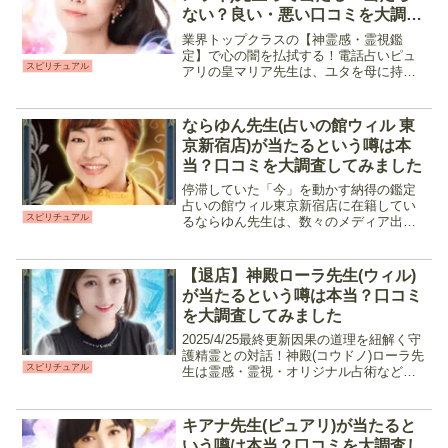
ない？良い・悪い口コミを大調査
してみました
業界トップクラスの【神霊感・霊視鑑
定】で心の闇を払拭する！電話占いピュ
スピリチュアル
アリの皇マリア先生は、ユタを母に持つ
スピリチュアル鑑定師です。霊感・霊視
をメイン占術にチャネリングやスピリチ
ュアルリーディングで高次元の存在や潜
ならゆん先生(占いの館ウィル 東
在意識と繋がる事で現状を打...
京新宿店)が当たるという噂は本
当？口コミを大調査してみました
停滞していた「今」を動かす納得の鑑定
占いの館ウィル東京新宿店に在籍してい
スピリチュアル
るならゆん先生は、数々のメディア出演
も果たしている人気占い師です。タロッ
トや占星術など伝統的な占術を組み合わ
せ、独自の視点から鑑定を行い相談者の
【退店】神殿ローラ先生(ウィル)
知りたい内容に沿った的確...
が当たるという噂は本当？口コミ
を大調査してみました
2025/4/25最終更新因果の道理を紐解く守
護精霊との対話！神殿(コウドノ)ローラ先
スピリチュアル
生は霊感・霊視・オリジナル占術などを
使用したスピリチュアル鑑定を行う占い
師です。相手の気持ち、現状、ツインレ
イ、人間関係など占える幅も広く、特に
キアナ先生(ピュアリ)が当たると
気持ちに関...
いう噂は本当？口コミを大調査し