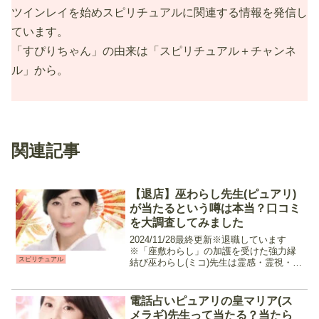
ツインレイを始めスピリチュアルに関連する情報を発信し
ています。
「すぴりちゃん」の由来は「スピリチュアル＋チャンネ
ル」から。
関連記事
【退店】巫わらし先生(ピュアリ)
が当たるという噂は本当？口コミ
を大調査してみました
2024/11/28最終更新※退職しています
※「座敷わらし」の加護を受けた強力縁
スピリチュアル
結び巫わらし(ミコ)先生は霊感・霊視・タ
ロットを使用したり高次元・気になる相
手の潜在意識を読み解きメッセージを伝
えてくれるスピリチュアル鑑定、長年培
電話占いピュアリの皇マリア(ス
った独自の占...
メラギ)先生って当たる？当たら