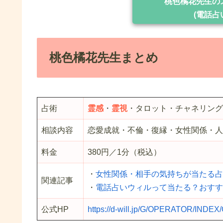
桃色橘花先生の
(電話占
桃色橘花先生まとめ
占術
霊感
・
霊視
・タロット・チャネリング
相談内容
恋愛成就・不倫・復縁・女性関係・人
料金
380円／1分（税込）
・
女性関係・相手の気持ちが当たる占
関連記事
・
電話占いウィルって当たる？おすす
公式HP
https://d-will.jp/G/OPERATOR/INDEX