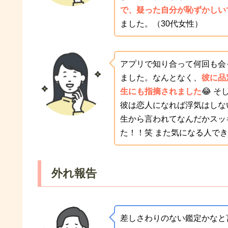
で、疑った自分が恥ずかしい
ました。（30代女性）
アプリで知り合って何回も会
ました。なんとなく、
彼に品
生にも指摘されました
😂 
彼は恋人になれば浮気はしな
生から言われてなんだかスッ
た！！笑 また気になる人できた
外れ報告
差しさわりのない鑑定かなと