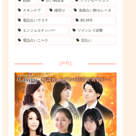
結婚
占い相談室
リラクゼーション
スキンケア
縁切り
池袋占い館セレーネ
電話占いウラナ
BCAFE
エンジェルナンバー
ツインレイ診断
電話占いニーケ
厄払い
[PR]