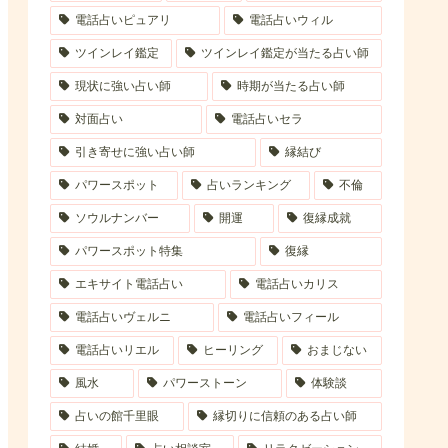
電話占いピュアリ
電話占いウィル
ツインレイ鑑定
ツインレイ鑑定が当たる占い師
現状に強い占い師
時期が当たる占い師
対面占い
電話占いセラ
引き寄せに強い占い師
縁結び
パワースポット
占いランキング
不倫
ソウルナンバー
開運
復縁成就
パワースポット特集
復縁
エキサイト電話占い
電話占いカリス
電話占いヴェルニ
電話占いフィール
電話占いリエル
ヒーリング
おまじない
風水
パワーストーン
体験談
占いの館千里眼
縁切りに信頼のある占い師