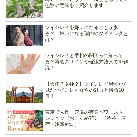
色別の意味をご紹介します！
ツインレイを嫌いになることがあ
る？！嫌いになる理由やタイミングと
は？
ツインレイと手相の関係って知って
る？再会のサインや確認方法までを解
説！
【天使？女神？】ツインレイ男性から
見たツインレイ女性の魅力と特徴10
選！
東京で人気・穴場の有名パワーストー
ンショップおすすめ7選！【渋谷・原
宿・浅草etc...】