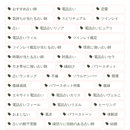
おすすめ占い師
電話占い
恋愛
気持ちが当たる占い師
スピリチュアル
ツインレイ
占い
電話占いリノア
電話占いピュアリ
電話占いウィル
ツインレイ鑑定
ツインレイ鑑定が当たる占い師
現状に強い占い師
時期が当たる占い師
対面占い
電話占いセラ
引き寄せに強い占い師
縁結び
パワースポット
占いランキング
不倫
ソウルナンバー
開運
復縁成就
パワースポット特集
復縁
エキサイト電話占い
電話占いカリス
電話占いヴェルニ
電話占いフィール
電話占いリエル
ヒーリング
おまじない
風水
パワーストーン
体験談
占いの館千里眼
縁切りに信頼のある占い師
結婚