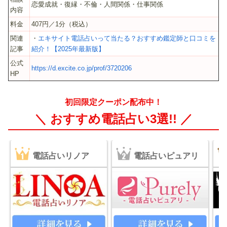
恋愛成就・復縁・不倫・人間関係・仕事関係
内容
料金
407円／1分（税込）
関連
・
エキサイト電話占いって当たる？おすすめ鑑定師と口コミを
記事
紹介！【2025年最新版】
公式
https://d.excite.co.jp/prof/3720206
HP
初回限定クーポン配布中！
＼ おすすめ電話占い3選!! ／
電話占いリノア
電話占いピュアリ