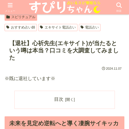
【PR】本ページはプロモーションが含まれています
メニュー
検索
スピリチュアル
おすすめ占い師
エキサイト電話占い
電話占い
【退社】心祈先生(エキサイト)が当たると
いう噂は本当？口コミを大調査してみまし
た
2024.11.07
※既に退社しています※
目次
未来を見定め逆転へと導く凄腕サイキッカ