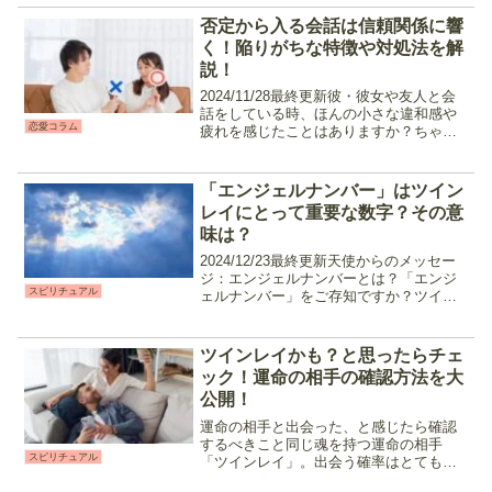
いたのに、どうして急にそんな態度にな
るの？と思うこともあるでしょう。今回
否定から入る会話は信頼関係に響
はそんな「試し行動...
く！陥りがちな特徴や対処法を解
説！
2024/11/28最終更新彼・彼女や友人と会
話をしている時、ほんの小さな違和感や
恋愛コラム
疲れを感じたことはありますか？ちゃん
と会話をしているはずなのに、言葉のキ
ャッチボールが出来ている気がしない。
些細なすれ違いからお別れの道を選んで
「エンジェルナンバー」はツイン
しまう事も少な...
レイにとって重要な数字？その意
味は？
2024/12/23最終更新天使からのメッセー
ジ：エンジェルナンバーとは？「エンジ
スピリチュアル
ェルナンバー」をご存知ですか？ツイン
レイと深い関りを持つこのナンバーは天
使からのメッセージとされ、日常生活の
中に自然と溶け込んでいて意識的に発見
ツインレイかも？と思ったらチェ
することはでき...
ック！運命の相手の確認方法を大
公開！
運命の相手と出会った、と感じたら確認
するべきこと同じ魂を持つ運命の相手
スピリチュアル
「ツインレイ」。出会う確率はとても低
く、「ツインレイ」と言う言葉を知らな