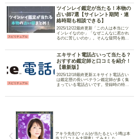
い人も多く存在します。そんな奇跡のよ
うな確率で出会うツインレイですが、
ツインレイ鑑定が当たる！本物の
「運命的なものを感じる」と言...
占い師7選【サイレント期間・連
絡時期も相談できる】
2025/12/22最終更新「この人は本当にツ
インレイなのか」「なぜこんなに惹かれ
スピリチュアル
るのに苦しいのか」。そんな疑問を抱え
ながら、答えが見えずに悩んでいる方も
多いのではないでしょうか。ツインレイ
鑑定とは？ツインレイ鑑定は強い霊視能
エキサイト電話占いって当たる？
力や高次元の存...
おすすめ鑑定師と口コミを紹介！
【最新版】
2025/12/18最終更新エキサイト電話占い
は鑑定歴の長いベテラン鑑定師が多く集
スピリチュアル
まっている電話占いです。登録時の特典
が手厚いのもポイント。占術に合わせて
各分野のエキスパートが揃っているの
で、悩み事と相性の良い先生を探しやす
いのが特徴。占い...
アキラ先生(ウィル)が当たるという噂は本
当？口コミを大調査してみました