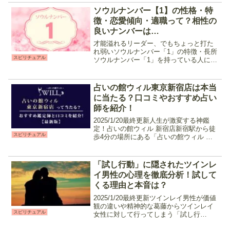
ではないでしょうか。今回は...
ソウルナンバー【1】の性格・特
徴・恋愛傾向・適職って？相性の
良いナンバーは…
才能溢れるリーダー、でもちょっと打た
れ弱いソウルナンバー「1」の特徴・長所
スピリチュアル
ソウルナンバー「1」を持っている人に共
通しているのは、以下の様な気質です。
・思い立ったら即行動・好奇心旺盛だが
飽きやすい・喜怒哀楽がはっきりしてい
占いの館ウィル東京新宿店は本当
る・しっかりしてい...
に当たる？口コミやおすすめ占い
師を紹介！
2025/1/20最終更新人生が激変する神鑑
定！占いの館ウィル 新宿店新宿駅から徒
スピリチュアル
歩4分の場所にある「占いの館ウィル 東
京新宿店」は、メディア出演の実績もあ
る、実力・的中率ともに高い占い師が在
籍する人気の占い館です。恋愛や仕事の
「試し行動」に隠されたツインレ
悩みはもちろ...
イ男性の心理を徹底分析！試して
くる理由と本音は？
2025/1/20最終更新ツインレイ男性が価値
観の違いや精神的な葛藤からツインレイ
スピリチュアル
女性に対して行ってしまう「試し行
動」。出会ってから幸せな関係を築いて