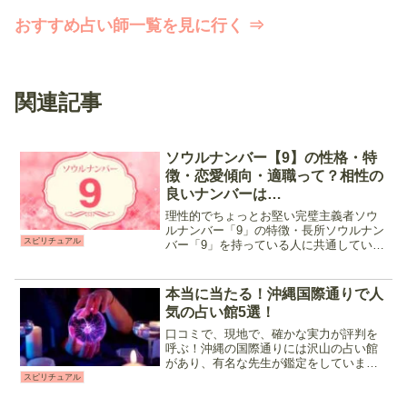
おすすめ占い師一覧を見に行く ⇒
関連記事
ソウルナンバー【9】の性格・特
徴・恋愛傾向・適職って？相性の
良いナンバーは…
理性的でちょっとお堅い完璧主義者ソウ
ルナンバー「9」の特徴・長所ソウルナン
スピリチュアル
バー「9」を持っている人に共通している
のは、以下の様な気質です。 ・理性的・
完璧主義・甘え下手・自然と人が集ま
る・無駄がない・影の努力家ソウルナン
本当に当たる！沖縄国際通りで人
バー「9」はコミュニ...
気の占い館5選！
口コミで、現地で、確かな実力が評判を
呼ぶ！沖縄の国際通りには沢山の占い館
があり、有名な先生が鑑定をしていま
す。占いってやった事が無いけど、実際
スピリチュアル
はどうなのかな？看板が目に入るけど、
当たるのかな？と気になった人も多いの