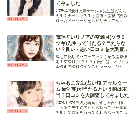
てみました
2025/4/3最終更新ナーシャ先生はどんな
先生？ナーシャ先生は霊感・霊視で読み
スピリチュアル
取ったメッセージをスピリチュアルタロ
ットで更に深くまで読み解き鑑定を行う
占い師です。的中率が高いと口コミで広
がり多くの相談者から支持されている占
電話占いリノアの空満月(ソラミ
い師の一人で、優...
ツキ)先生って当たる？当たらな
い？良い・悪い口コミを大調査し
てみました
魂を浄化してパワーアップさせる霊感鑑
定！空満月(ソラミツキ)先生は、オリジナ
スピリチュアル
ル占術の満月流インスピレーションビジ
ョンタロットや霊視、霊感タロットを使
用して鑑定を行う占い師です。鑑定を通
して物事がうまく進まない原因になって
ちゃあこ先生(占い館 アゥルター
いる負のエネルギーや...
ム 新宿館)が当たるという噂は本
当？口コミを大調査してみました
2024/10/24最終更新元祖癒し系占い師：
ちゃあこ先生幼少期から持っていた霊感
スピリチュアル
を用いて鑑定を行ってくれるちゃあこ先
生は、柔らかい物腰と確かな的中率が口
コミで広がり、常に予約が殺到している
占い師です。霊感・霊感タロットをメイ
ンに、占いを初...