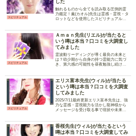
した
触れるものから全てを読み取る圧倒的霊
力鑑定！薫(カオル)先生は霊感・霊視・タ
スピリチュアル
ロットなどを使用したスピリチュアル鑑
定で占ってくれる占い師です。恋愛や仕
事、人間関係など相談内容は多岐に渡
り、特に相手の気持ちを読み解くのが得
Ａｍａｎ先生(リエル)が当たると
意な先生です。知りたい...
いう噂は本当？口コミを大調査し
てみました
霊波動リーディングが導く最良の未来と
は？幼少期から自身の持つ霊能力に気づ
スピリチュアル
き、第六感の可能性を昼夜勉強し続けて
いるというAman先生は、オリジナル占術
である霊波動リーディングを使用して相
手の気持ち、相談者の深層心理を深くま
エリス富本先生(ウィル)が当たる
で紐解きより良い選択...
という噂は本当？口コミを大調査
してみました
2025/7/11最終更新エリス富本先生は、強
力な霊感・霊視能力を活かし龍神様から
スピリチュアル
メッセージを受け取る事で現状や未来を
読み解いてくれる占い師です。時期や相
手の気持ちがピタリと当たったと言う口
コミが多く、結果はハッキリ伝えつつも
香桜先生(ウィル)が当たるという
きちんとフォロ...
噂は本当？口コミを大調査してみ