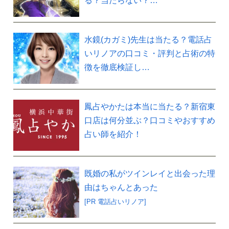
る？当たらない？…
水鏡(カガミ)先生は当たる？電話占
いリノアの口コミ・評判と占術の特
徴を徹底検証し…
鳳占やかたは本当に当たる？新宿東
口店は何分並ぶ？口コミやおすすめ
占い師を紹介！
既婚の私がツインレイと出会った理
由はちゃんとあった
[PR 電話占いリノア]