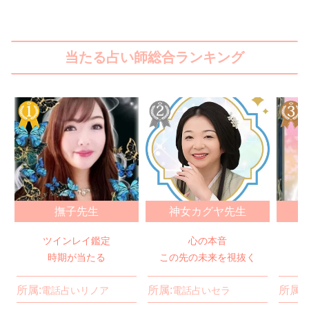
当たる占い師総合ランキング
撫子先生
神女カグヤ先生
ツインレイ鑑定
心の本音
時期が当たる
この先の未来を視抜く
所属:
所属:
所属:
電話占いリノア
電話占いセラ