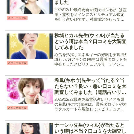
ました
2025/12/19最終更新香桜(カオン)先生は霊
感・霊視をメインにスピリチュアル鑑定
スピリチュアル
を行う占い師です。対面鑑定を行ってい
た実績も有り、電話占いウィルの中でも
指折りの鑑定師の一人。サクサクと占っ
てくれつつも相手の気持ちや現状、この
秋城ヒカル先生(ウィル)が当たる
先の流れを...
という噂は本当？口コミを大調査
してみました
心労を払拭しエネルギーの好転を実現!!秋
城ヒカル(アキシロ)先生は霊感タロットを
スピリチュアル
中心としたスピリチュアルリーディング
で鑑定を行ってくれる占い師です。タロ
ットカードを通して高次元からのメッセ
ージを読み解き、心の中にあるわだかま
希鳳(キホウ)先生って当たる？当
りが何なのか、よ...
たらない？良い・悪い口コミを大
調査してみました【電話占いリノ
ア】
2025/12/22最終更新電話占いリノア所属
の希鳳(キホウ)先生は、霊感タロットやオ
スピリチュアル
ラクルカードを駆使してスピリチュアル
リーディングを行う占術を得意としてい
ます。特に相手の気持ちを感じ取ること
に長けており、時期も当たりやすいと口
ナーシャ先生(ウィル)が当たると
コミで評判...
いう噂は本当？口コミを大調査し