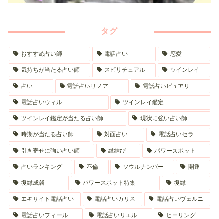
タグ
おすすめ占い師
電話占い
恋愛
気持ちが当たる占い師
スピリチュアル
ツインレイ
占い
電話占いリノア
電話占いピュアリ
電話占いウィル
ツインレイ鑑定
ツインレイ鑑定が当たる占い師
現状に強い占い師
時期が当たる占い師
対面占い
電話占いセラ
引き寄せに強い占い師
縁結び
パワースポット
占いランキング
不倫
ソウルナンバー
開運
復縁成就
パワースポット特集
復縁
エキサイト電話占い
電話占いカリス
電話占いヴェルニ
電話占いフィール
電話占いリエル
ヒーリング