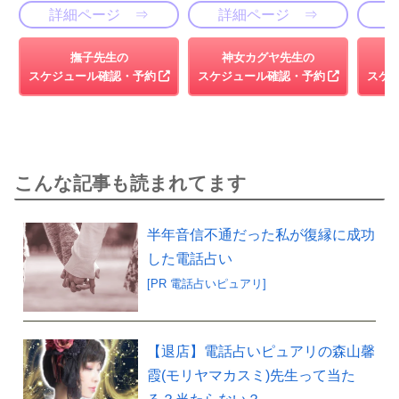
詳細ページ ⇒
詳細ページ ⇒
撫子先生の
神女カグヤ先生の
スケジュール確認・予約
スケジュール確認・予約
スケ
こんな記事も読まれてます
半年音信不通だった私が復縁に成功
した電話占い
[PR 電話占いピュアリ]
【退店】電話占いピュアリの森山馨
霞(モリヤマカスミ)先生って当た