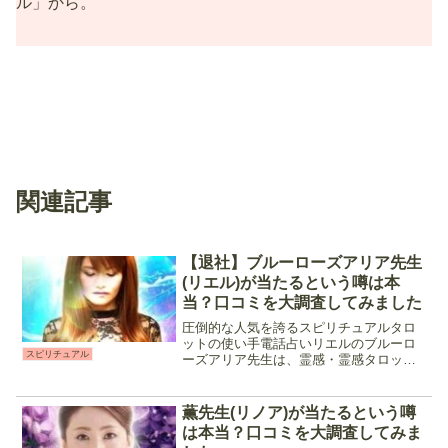
ル」から。
関連記事
【退社】ブルーローズアリア先生
(リエル)が当たるという噂は本
当？口コミを大調査してみました
圧倒的な人気を誇るスピリチュアルタロ
ットの使い手電話占いリエルのブルーロ
スピリチュアル
ーズアリア先生は、霊感・霊感タロット
をメインに特に恋愛に関する鑑定に定評
のある占い師です。優しく寄り添ってく
れる人柄と、サクサクとスピーディなが
薫先生(リノア)が当たるという噂
ら的中率の高いタロット、...
は本当？口コミを大調査してみま