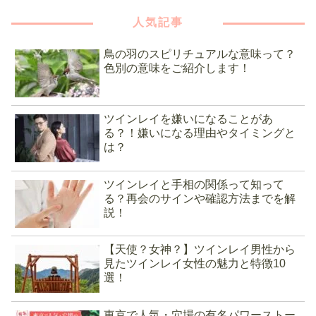
人気記事
鳥の羽のスピリチュアルな意味って？
色別の意味をご紹介します！
ツインレイを嫌いになることがあ
る？！嫌いになる理由やタイミングと
は？
ツインレイと手相の関係って知って
る？再会のサインや確認方法までを解
説！
【天使？女神？】ツインレイ男性から
見たツインレイ女性の魅力と特徴10
選！
東京で人気・穴場の有名パワーストー