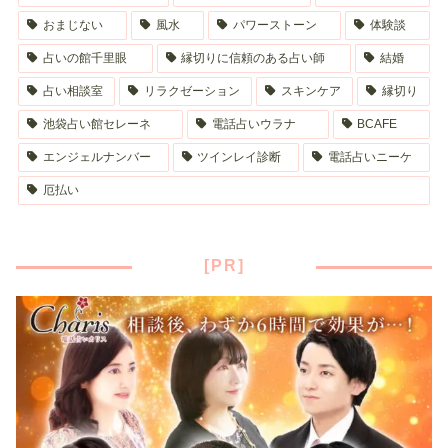
おまじない
風水
パワーストーン
体験談
占いの館千里眼
縁切りに信頼のある占い師
結婚
占い相談室
リラクゼーション
スキンケア
縁切り
池袋占い館セレーネ
電話占いウラナ
BCAFE
エンジェルナンバー
ツインレイ診断
電話占いニーケ
厄払い
[PR]