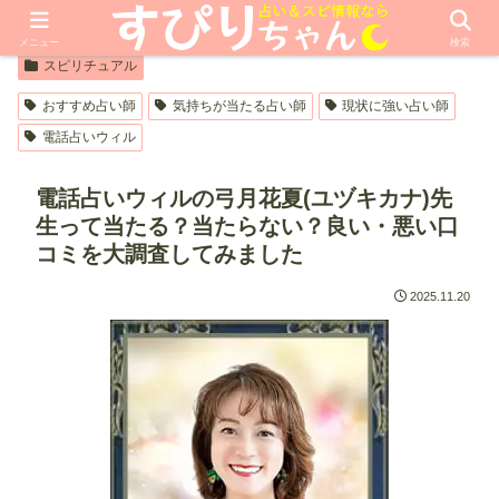
【PR】本ページはプロモーションが含まれています
メニュー
検索
スピリチュアル
おすすめ占い師
気持ちが当たる占い師
現状に強い占い師
電話占いウィル
電話占いウィルの弓月花夏(ユヅキカナ)先
生って当たる？当たらない？良い・悪い口
コミを大調査してみました
2025.11.20