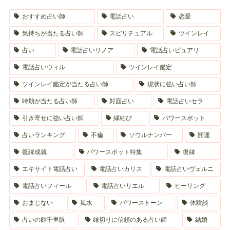
おすすめ占い師
電話占い
恋愛
気持ちが当たる占い師
スピリチュアル
ツインレイ
占い
電話占いリノア
電話占いピュアリ
電話占いウィル
ツインレイ鑑定
ツインレイ鑑定が当たる占い師
現状に強い占い師
時期が当たる占い師
対面占い
電話占いセラ
引き寄せに強い占い師
縁結び
パワースポット
占いランキング
不倫
ソウルナンバー
開運
復縁成就
パワースポット特集
復縁
エキサイト電話占い
電話占いカリス
電話占いヴェルニ
電話占いフィール
電話占いリエル
ヒーリング
おまじない
風水
パワーストーン
体験談
占いの館千里眼
縁切りに信頼のある占い師
結婚