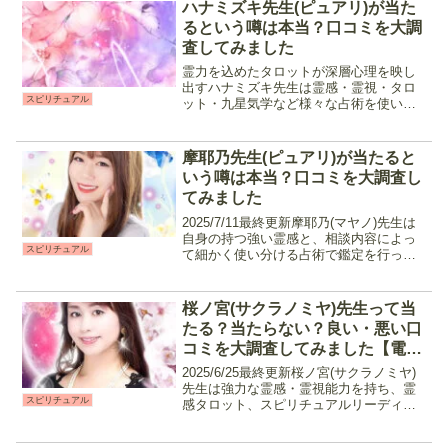
った店舗の選び方やおす...
ハナミズキ先生(ピュアリ)が当た
るという噂は本当？口コミを大調
査してみました
霊力を込めたタロットが深層心理を映し
出すハナミズキ先生は霊感・霊視・タロ
スピリチュアル
ット・九星気学など様々な占術を使い分
けて鑑定を行う占い師です。チャネリン
グで高次元の存在や潜在意識と繋がり、
それをタロットでより分かりやすく読み
摩耶乃先生(ピュアリ)が当たると
解きアドバイスをしてくれ...
いう噂は本当？口コミを大調査し
てみました
2025/7/11最終更新摩耶乃(マヤノ)先生は
自身の持つ強い霊感と、相談内容によっ
スピリチュアル
て細かく使い分ける占術で鑑定を行って
くれます。引き寄せや運気上昇など幸せ
になる為の根本的な部分を解消しつつ、
相手の気持ちや現状を丁寧に読み解く事
桜ノ宮(サクラノミヤ)先生って当
で「今」何を...
たる？当たらない？良い・悪い口
コミを大調査してみました【電話
占いピュアリ】
2025/6/25最終更新桜ノ宮(サクラノミヤ)
先生は強力な霊感・霊視能力を持ち、霊
スピリチュアル
感タロット、スピリチュアルリーディン
グをメイン過去・現状・未来までもを的
確に見抜く先生です。相手の気持ちや時