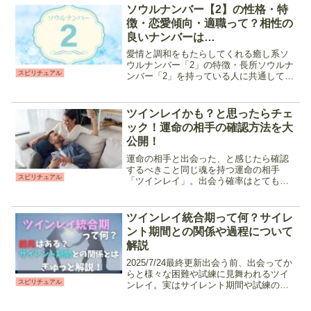
相談者の声を聞く事で潜在意識と繋が
ソウルナンバー【2】の性格・特
り、本人でも気が付いて...
徴・恋愛傾向・適職って？相性の
良いナンバーは…
愛情と調和をもたらしてくれる癒し系ソ
ウルナンバー「2」の特徴・長所ソウルナ
スピリチュアル
ンバー「2」を持っている人に共通してい
るのは、以下の様な気質です。 ・人の気
持ちや物事の動きに敏感・周囲に常に気
を配れる・忍耐強い・案外さっぱりとし
ツインレイかも？と思ったらチェ
た性格・コミュニケ...
ック！運命の相手の確認方法を大
公開！
運命の相手と出会った、と感じたら確認
するべきこと同じ魂を持つ運命の相手
スピリチュアル
「ツインレイ」。出会う確率はとても低
く、「ツインレイ」と言う言葉を知らな
い人も多く存在します。そんな奇跡のよ
うな確率で出会うツインレイですが、
ツインレイ統合期って何？サイレ
「運命的なものを感じる」と言...
ント期間との関係や過程について
解説
2025/7/24最終更新出会う前、出会ってか
らと様々な困難や試練に見舞われるツイ
スピリチュアル
ンレイ。実はサイレント期間や試練の
数々は魂を成長させるための"プログラ
ム"によって一定のパターンがあると言わ