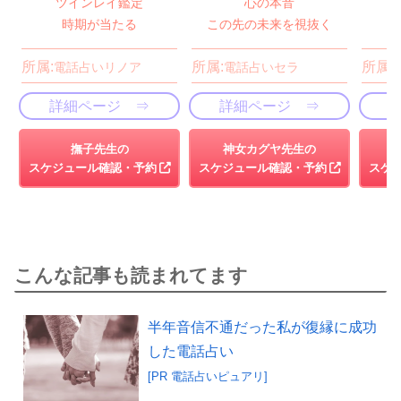
ツインレイ鑑定
心の本音
時期が当たる
この先の未来を視抜く
所属:
所属:
所属:
電話占いリノア
電話占いセラ
詳細ページ ⇒
詳細ページ ⇒
撫子先生の
神女カグヤ先生の
スケジュール確認・予約
スケジュール確認・予約
スケ
こんな記事も読まれてます
半年音信不通だった私が復縁に成功
した電話占い
[PR 電話占いピュアリ]