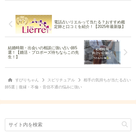
れています。今回は二人の魂が一つにな
る前の"統合期...
電話占いリエルって当たる？おすすめ鑑
定師と口コミを紹介！【2025年最新版】
結婚時期・出会いの相談に強い占い師5
選！【婚活・プロポーズ待ちならこの先
生！】
すぴりちゃん
スピリチュアル
相手の気持ちが当たる占い
師5選｜復縁・不倫・音信不通の悩みに強い