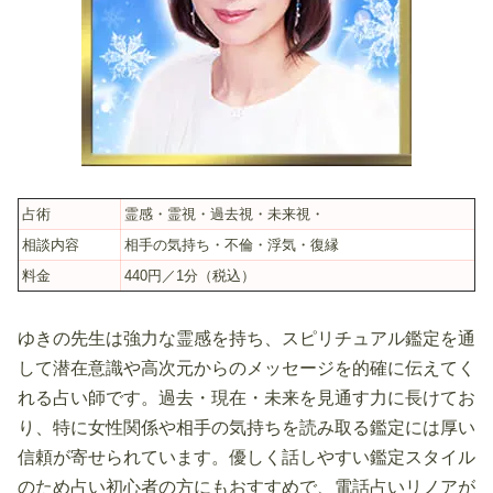
占術
霊感・霊視・過去視・未来視・
相談内容
相手の気持ち・不倫・浮気・復縁
料金
440円／1分（税込）
ゆきの先生は強力な霊感を持ち、スピリチュアル鑑定を通
して潜在意識や高次元からのメッセージを的確に伝えてく
れる占い師です。過去・現在・未来を見通す力に長けてお
り、特に女性関係や相手の気持ちを読み取る鑑定には厚い
信頼が寄せられています。優しく話しやすい鑑定スタイル
のため占い初心者の方にもおすすめで、電話占いリノアが