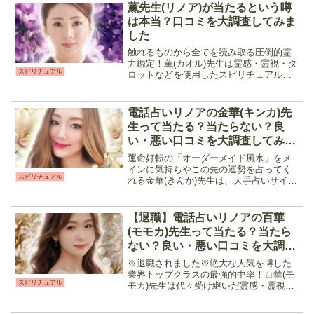
期に強く相談者に寄り添いつつも良い結
薫先生(リノア)が当たるという噂
果悪い結果ど...
は本当？口コミを大調査してみま
した
触れるものから全てを読み取る圧倒的霊
力鑑定！薫(カオル)先生は霊感・霊視・タ
スピリチュアル
ロットなどを使用したスピリチュアル鑑
定で占ってくれる占い師です。恋愛や仕
事、人間関係など相談内容は多岐に渡
り、特に相手の気持ちを読み解くのが得
電話占いリノアの金華(キンカ)先
意な先生です。知りたい...
生って当たる？当たらない？良
い・悪い口コミを大調査してみま
した
運命好転の「オーダーメイド風水」をメ
インに気持ちやこの先の運勢を占ってく
スピリチュアル
れる金華(きんか)先生は、大手占いサイト
などで活躍していた経歴を持つベテラン
占い師です。明るく前向きな雰囲気と、
100円玉3枚を使用した風水は「部屋の配
【退職】電話占いリノアの百華
置が当たってた」...
(モモカ)先生って当たる？当たら
ない？良い・悪い口コミを大調査
してみました
※退職されました※絶大な人気を博した
業界トップクラスの最強的中率！百華(モ
スピリチュアル
モカ)先生は代々受け継いだ霊感・霊視・
霊聴と霊感タロットを組み合わせた占術
で鑑定を行う占い師です。電話を通して