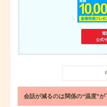
電
公式
会話が減るのは関係の“温度”