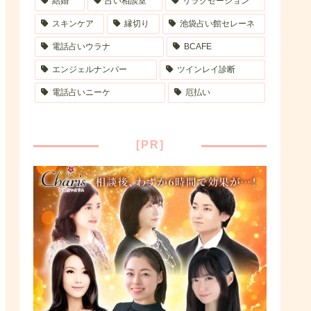
結婚
占い相談室
リラクゼーション
スキンケア
縁切り
池袋占い館セレーネ
電話占いウラナ
BCAFE
エンジェルナンバー
ツインレイ診断
電話占いニーケ
厄払い
[PR]