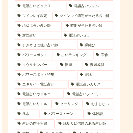
電話占いピュアリ
電話占いウィル
ツインレイ鑑定
ツインレイ鑑定が当たる占い師
現状に強い占い師
時期が当たる占い師
対面占い
電話占いセラ
引き寄せに強い占い師
縁結び
パワースポット
占いランキング
不倫
ソウルナンバー
開運
復縁成就
パワースポット特集
復縁
エキサイト電話占い
電話占いカリス
電話占いヴェルニ
電話占いフィール
電話占いリエル
ヒーリング
おまじない
風水
パワーストーン
体験談
占いの館千里眼
縁切りに信頼のある占い師