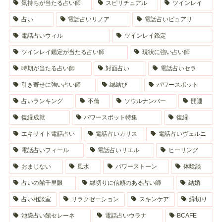
気持ちが当たる占い師
スピリチュアル
ツインレイ
占い
電話占いリノア
電話占いピュアリ
電話占いウィル
ツインレイ鑑定
ツインレイ鑑定が当たる占い師
現状に強い占い師
時期が当たる占い師
対面占い
電話占いセラ
引き寄せに強い占い師
縁結び
パワースポット
占いランキング
不倫
ソウルナンバー
開運
復縁成就
パワースポット特集
復縁
エキサイト電話占い
電話占いカリス
電話占いヴェルニ
電話占いフィール
電話占いリエル
ヒーリング
おまじない
風水
パワーストーン
体験談
占いの館千里眼
縁切りに信頼のある占い師
結婚
占い相談室
リラクゼーション
スキンケア
縁切り
池袋占い館セレーネ
電話占いウラナ
BCAFE