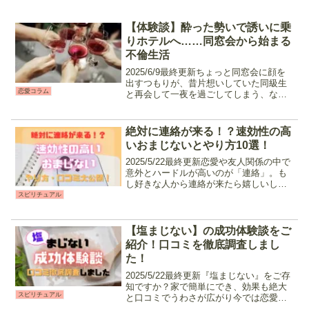
【体験談】酔った勢いで誘いに乗
りホテルへ……同窓会から始まる
不倫生活
2025/6/9最終更新ちょっと同窓会に顔を
出すつもりが、昔片想いしていた同級生
恋愛コラム
と再会して一夜を過ごしてしまう、な
ど、不倫のきっかけはどこに落ちている
か分かりません。「そんなドラマみたい
なこと起きるはずもないから、自分は大
絶対に連絡が来る！？速効性の高
丈夫」と思っていた...
いおまじないとやり方10選！
2025/5/22最終更新恋愛や友人関係の中で
意外とハードルが高いのが「連絡」。も
し好きな人から連絡が来たら嬉しいし、
自分の送った文章に早く返事が欲しいな
スピリチュアル
ぁと思ったりしますよね。今回は、そん
な「連絡前」「連絡待ち」の時に試して
欲しい速効性の...
【塩まじない】の成功体験談をご
紹介！口コミを徹底調査しまし
た！
2025/5/22最終更新『塩まじない』をご存
知ですか？家で簡単にでき、効果も絶大
スピリチュアル
と口コミでうわさが広がり今では恋愛、
仕事、人間関係などあらゆることに悩む