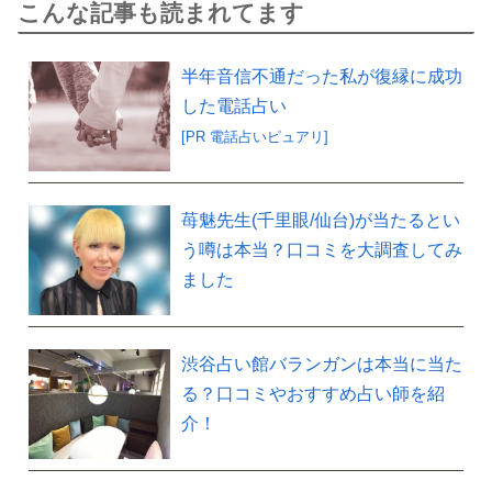
こんな記事も読まれてます
半年音信不通だった私が復縁に成功
した電話占い
[PR 電話占いピュアリ]
苺魅先生(千里眼/仙台)が当たるとい
う噂は本当？口コミを大調査してみ
ました
渋谷占い館バランガンは本当に当た
る？口コミやおすすめ占い師を紹
介！