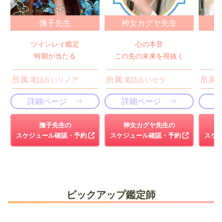
撫子先生
神女カグヤ先生
ツインレイ鑑定
心の本音
時期が当たる
この先の未来を視抜く
所属:
所属:
所属:
電話占いリノア
電話占いセラ
詳細ページ ⇒
詳細ページ ⇒
撫子先生の
神女カグヤ先生の
スケジュール確認・予約
スケジュール確認・予約
スケ
ピックアップ鑑定師