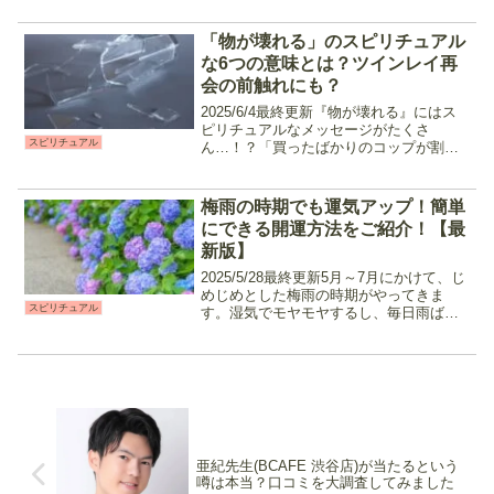
人々が塩まじないを実践しています。今
回はそんな『塩まじない』の成功体験
「物が壊れる」のスピリチュアル
談、効果がなかっ...
な6つの意味とは？ツインレイ再
会の前触れにも？
2025/6/4最終更新『物が壊れる』にはス
ピリチュアルなメッセージがたくさ
スピリチュアル
ん…！？「買ったばかりのコップが割れ
た」「テレビが突然壊れた」など、何の
前触れもなく突然物が壊れた経験はあり
ませんか？新品だったのに泣く泣く買い
梅雨の時期でも運気アップ！簡単
直し。なんてちょっぴ...
にできる開運方法をご紹介！【最
新版】
2025/5/28最終更新5月～7月にかけて、じ
めじめとした梅雨の時期がやってきま
スピリチュアル
す。湿気でモヤモヤするし、毎日雨ばか
りで憂鬱な気分……となんだかすべてに
おいてやる気がなくなっちゃうなんてこ
とはありませんか？今回は、そんなじめ
じめモヤモヤし...
亜紀先生(BCAFE 渋谷店)が当たるという
噂は本当？口コミを大調査してみました