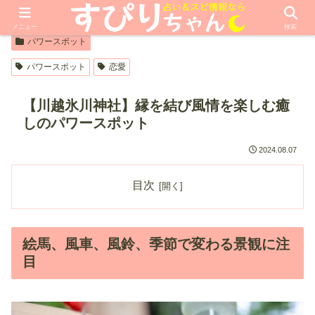
【PR】本ページはプロモーションが含まれています
メニュー
検索
パワースポット
パワースポット
恋愛
【川越氷川神社】縁を結び風情を楽しむ癒
しのパワースポット
2024.08.07
目次
絵馬、風車、風鈴、季節で変わる景観に注
目