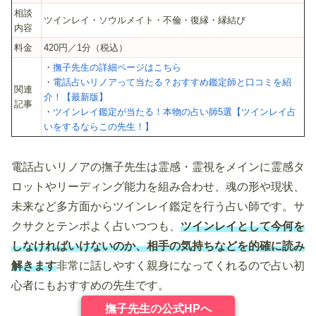
相談
ツインレイ・ソウルメイト・不倫・復縁・縁結び
内容
料金
420円／1分（税込）
・
撫子先生の詳細ページはこちら
・
電話占いリノアって当たる？おすすめ鑑定師と口コミを紹
関連
介！【最新版】
記事
・
ツインレイ鑑定が当たる！本物の占い師5選【ツインレイ占
いをするならこの先生！】
電話占いリノアの撫子先生は霊感・霊視をメインに霊感タ
ロットやリーディング能力を組み合わせ、魂の形や現状、
未来など多方面からツインレイ鑑定を行う占い師です。サ
クサクとテンポよく占いつつも、
ツインレイとして今何を
しなければいけないのか、相手の気持ちなどを的確に読み
解きます
非常に話しやすく親身になってくれるので占い初
心者にもおすすめの先生です。
撫子先生の公式HPへ