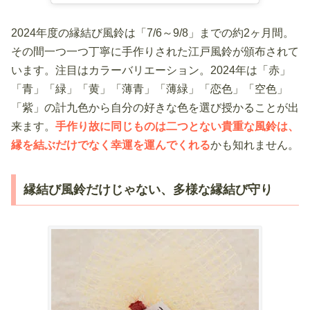
2024年度の縁結び風鈴は「7/6～9/8」までの約2ヶ月間。
その間一つ一つ丁寧に手作りされた江戸風鈴が頒布されて
います。注目はカラーバリエーション。2024年は「赤」
「青」「緑」「黄」「薄青」「薄緑」「恋色」「空色」
「紫」の計九色から自分の好きな色を選び授かることが出
来ます。
手作り故に同じものは二つとない貴重な風鈴は、
縁を結ぶだけでなく幸運を運んでくれる
かも知れません。
縁結び風鈴だけじゃない、多様な縁結び守り