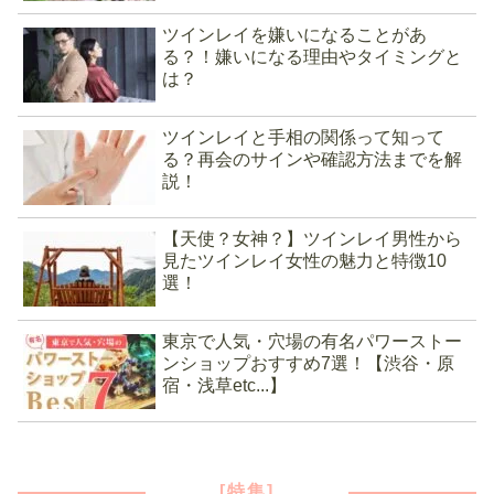
ツインレイを嫌いになることがあ
る？！嫌いになる理由やタイミングと
は？
ツインレイと手相の関係って知って
る？再会のサインや確認方法までを解
説！
【天使？女神？】ツインレイ男性から
見たツインレイ女性の魅力と特徴10
選！
東京で人気・穴場の有名パワーストー
ンショップおすすめ7選！【渋谷・原
宿・浅草etc...】
[特集]