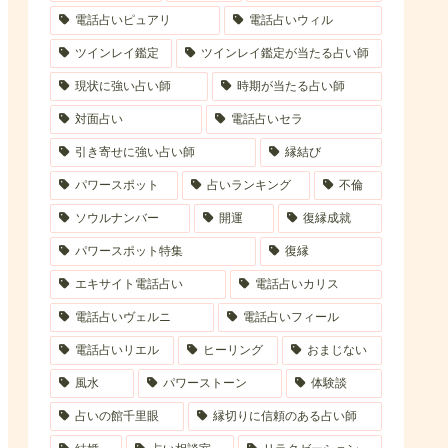
電話占いピュアリ
電話占いウィル
ツインレイ鑑定
ツインレイ鑑定が当たる占い師
現状に強い占い師
時期が当たる占い師
対面占い
電話占いセラ
引き寄せに強い占い師
縁結び
パワースポット
占いランキング
不倫
ソウルナンバー
開運
復縁成就
パワースポット特集
復縁
エキサイト電話占い
電話占いカリス
電話占いヴェルニ
電話占いフィール
電話占いリエル
ヒーリング
おまじない
風水
パワーストーン
体験談
占いの館千里眼
縁切りに信頼のある占い師