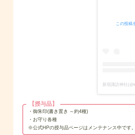
この投稿をI
【授与品】
・御朱印(書き置き ～約4種)
・お守り各種
※公式HPの授与品ページはメンテナンス中です