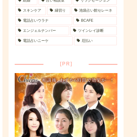
結婚
占い相談室
リラクゼーション
スキンケア
縁切り
池袋占い館セレーネ
電話占いウラナ
BCAFE
エンジェルナンバー
ツインレイ診断
電話占いニーケ
厄払い
[PR]