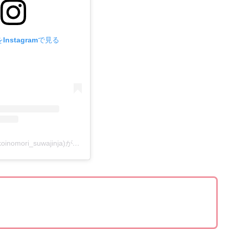
nstagramで見る
新宿諏訪神社(@koinomori_suwajinja)がシェアした投稿
。