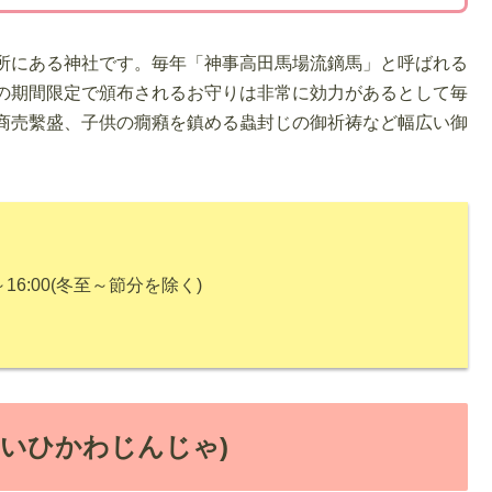
所にある神社です。毎年「神事高田馬場流鏑馬」と呼ばれる
の期間限定で頒布されるお守りは非常に効力があるとして毎
商売繫盛、子供の癇癪を鎮める蟲封じの御祈祷など幅広い御
～16:00(冬至～節分を除く)
いひかわじんじゃ)