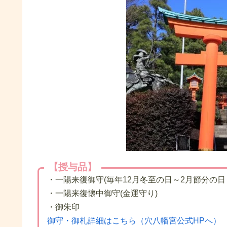
【授与品】
・一陽来復御守(毎年12月冬至の日～2月節分の日
・一陽来復懐中御守(金運守り)
・御朱印
御守・御札詳細はこちら（穴八幡宮公式HPへ）