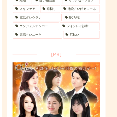
結婚
占い相談室
リラクゼーション
スキンケア
縁切り
池袋占い館セレーネ
電話占いウラナ
BCAFE
エンジェルナンバー
ツインレイ診断
電話占いニーケ
厄払い
[PR]