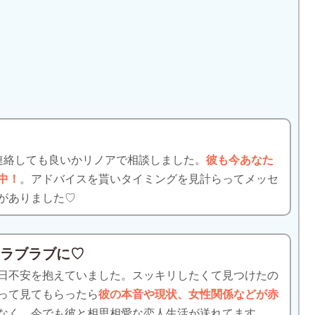
た
連絡しても良いかリノアで相談しました。
彼も今あなた
中！
。アドバイスを貰いタイミングを見計らってメッセ
がありました♡
てラブラブに♡
日不安を抱えていました。スッキリしたくて見つけたの
って見てもらったら
彼の本音や現状、女性関係などが赤
なく、今でも彼と相思相愛な恋人生活が送れてます。