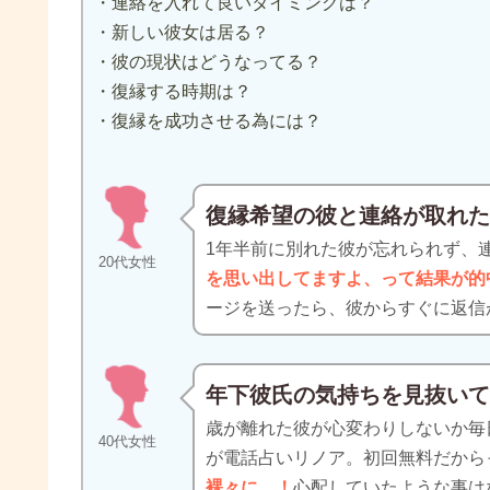
・連絡を入れて良いタイミングは？
・新しい彼女は居る？
・彼の現状はどうなってる？
・復縁する時期は？
・復縁を成功させる為には？
復縁希望の彼と連絡が取れ
1年半前に別れた彼が忘れられず、
20代女性
を思い出してますよ、って結果が的
ージを送ったら、彼からすぐに返信
年下彼氏の気持ちを見抜い
歳が離れた彼が心変わりしないか毎
40代女性
が電話占いリノア。初回無料だから
裸々に…！
心配していたような事は