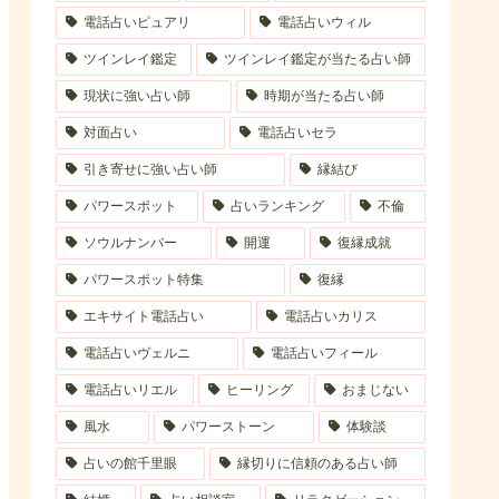
電話占いピュアリ
電話占いウィル
ツインレイ鑑定
ツインレイ鑑定が当たる占い師
現状に強い占い師
時期が当たる占い師
対面占い
電話占いセラ
引き寄せに強い占い師
縁結び
パワースポット
占いランキング
不倫
ソウルナンバー
開運
復縁成就
パワースポット特集
復縁
エキサイト電話占い
電話占いカリス
電話占いヴェルニ
電話占いフィール
電話占いリエル
ヒーリング
おまじない
風水
パワーストーン
体験談
占いの館千里眼
縁切りに信頼のある占い師