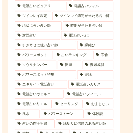
電話占いピュアリ
電話占いウィル
ツインレイ鑑定
ツインレイ鑑定が当たる占い師
現状に強い占い師
時期が当たる占い師
対面占い
電話占いセラ
引き寄せに強い占い師
縁結び
パワースポット
占いランキング
不倫
ソウルナンバー
開運
復縁成就
パワースポット特集
復縁
エキサイト電話占い
電話占いカリス
電話占いヴェルニ
電話占いフィール
電話占いリエル
ヒーリング
おまじない
風水
パワーストーン
体験談
占いの館千里眼
縁切りに信頼のある占い師