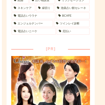
結婚
占い相談室
リラクゼーション
スキンケア
縁切り
池袋占い館セレーネ
電話占いウラナ
BCAFE
エンジェルナンバー
ツインレイ診断
電話占いニーケ
厄払い
[PR]