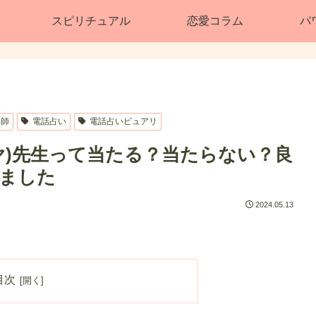
スピリチュアル
恋愛コラム
パ
い師
電話占い
電話占いピュアリ
ヤ)先生って当たる？当たらない？良
ました
2024.05.13
目次