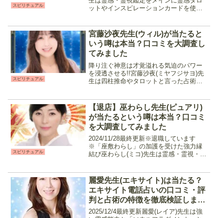
生は霊感・霊視鑑定をメインに霊感タロ
スピリチュアル
ットやインスピレーションカードを使っ
て占ってくれる先生です。大手電話占い
サイトでも「当たる」と非常に注目され
ていた鑑定師で、話しやすい優しい雰囲
宮藤沙夜先生(ウィル)が当たると
気で初心者...
いう噂は本当？口コミを大調査し
てみました
降り注ぐ神意は才覚溢れる気迫のパワー
を浸透させる!!宮藤沙夜(ミヤフジサヨ)先
スピリチュアル
生は四柱推命やタロットと言った占術と
霊感を掛け合わせたスピリチュアルカウ
ンセリングを行う占い師です。高次元か
らのメッセージを相談内容に合わせた占
【退店】巫わらし先生(ピュアリ)
術でより具体的に読...
が当たるという噂は本当？口コミ
を大調査してみました
2024/11/28最終更新※退職しています
※「座敷わらし」の加護を受けた強力縁
スピリチュアル
結び巫わらし(ミコ)先生は霊感・霊視・タ
ロットを使用したり高次元・気になる相
手の潜在意識を読み解きメッセージを伝
えてくれるスピリチュアル鑑定、長年培
麗愛先生(エキサイト)は当たる？
った独自の占...
エキサイト電話占いの口コミ・評
判と占術の特徴を徹底検証しまし
た
2025/12/4最終更新麗愛(レイア)先生は強