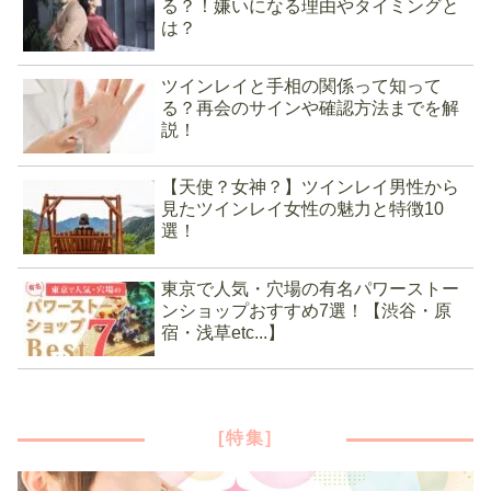
る？！嫌いになる理由やタイミングと
は？
ツインレイと手相の関係って知って
る？再会のサインや確認方法までを解
説！
【天使？女神？】ツインレイ男性から
見たツインレイ女性の魅力と特徴10
選！
東京で人気・穴場の有名パワーストー
ンショップおすすめ7選！【渋谷・原
宿・浅草etc...】
[特集]