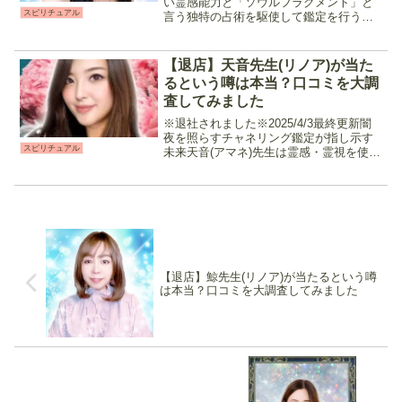
い霊感能力と「ソウルフラグメント」と
スピリチュアル
言う独特の占術を駆使して鑑定を行う占
い師です。相手の魂に働きかけることで
現状や気持ちを読み解きアドバイスして
くれる他、引き寄せや複雑な恋愛などを
【退店】天音先生(リノア)が当た
解決に導きま...
るという噂は本当？口コミを大調
査してみました
※退社されました※2025/4/3最終更新闇
夜を照らすチャネリング鑑定が指し示す
スピリチュアル
未来天音(アマネ)先生は霊感・霊視を使用
したスピリチュアルリーディングと霊感
タロットやダウジングを併用した鑑定を
行う占い師です。高次元の存在と繋がる
事で現状への...
【退店】鯨先生(リノア)が当たるという噂
は本当？口コミを大調査してみました