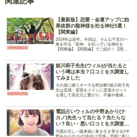
関連記事
【最新版】恋愛・金運アップに効
果抜群の龍神様を祀る神社5選！
【関東編】
2024年は辰年。今回は、そんな干支の一
角を司る「龍神」を祀っている神社を
パワースポット
【関東編】【関西編】でご紹介！【関東
編】の今回は観光も楽しめるスポットも
合わせて掲載しているので、チェックし
てみてくださいね♪龍神様はどんなご利益
姫川莉子先生(ウィル)が当たると
がある？「龍神様」と...
いう噂は本当？口コミを大調査し
てみました
その身に纏うオーラを即診断!!姫川莉子先
生は霊感・霊視をメインに霊感タロット
スピリチュアル
を通して高次元と繋がり、不倫や復縁、
相手の気持ちなど「今知りたい」情報を
的確に伝えてくれる占い師です。特に
「相手から連絡が来ました」「相手と会
電話占いウィルの中野あかり(ナ
えました」と言う報告が...
カノ)先生って当たる？当たらな
い？良い・悪い口コミを大調査し
てみました
守護が示し一陽来福に春を引き寄せる!!中
野あかり(なかの)先生は霊感・霊視に夜リ