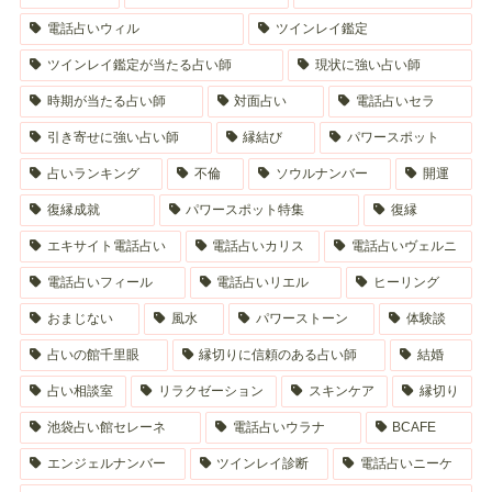
電話占いウィル
ツインレイ鑑定
ツインレイ鑑定が当たる占い師
現状に強い占い師
時期が当たる占い師
対面占い
電話占いセラ
引き寄せに強い占い師
縁結び
パワースポット
占いランキング
不倫
ソウルナンバー
開運
復縁成就
パワースポット特集
復縁
エキサイト電話占い
電話占いカリス
電話占いヴェルニ
電話占いフィール
電話占いリエル
ヒーリング
おまじない
風水
パワーストーン
体験談
占いの館千里眼
縁切りに信頼のある占い師
結婚
占い相談室
リラクゼーション
スキンケア
縁切り
池袋占い館セレーネ
電話占いウラナ
BCAFE
エンジェルナンバー
ツインレイ診断
電話占いニーケ