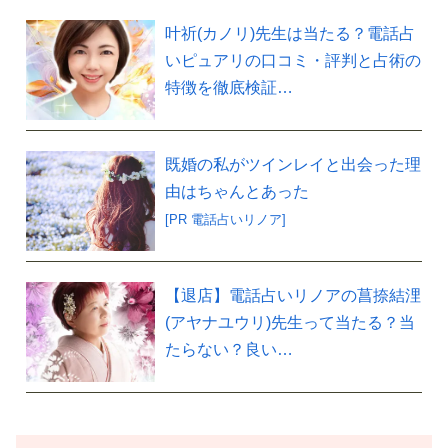
叶祈(カノリ)先生は当たる？電話占
いピュアリの口コミ・評判と占術の
特徴を徹底検証…
既婚の私がツインレイと出会った理
由はちゃんとあった
[PR 電話占いリノア]
【退店】電話占いリノアの菖捺結浬
(アヤナユウリ)先生って当たる？当
たらない？良い…