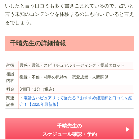
いしたと言う口コミも多く書きこまれているので、占いと
言う未知のコンテンツを体験するのにも向いていると言え
るでしょう。
千晴先生の詳細情報
占術
霊感・霊視・スピリチュアルリーディング・霊感タロット
相談
復縁・不倫・相手の気持ち・恋愛成就・人間関係
内容
料金
340円／1分（税込）
関連
・
電話占いピュアリって当たる？おすすめ鑑定師と口コミを紹
記事
介！【2025年最新版】
千晴先生の
スケジュール確認・予約