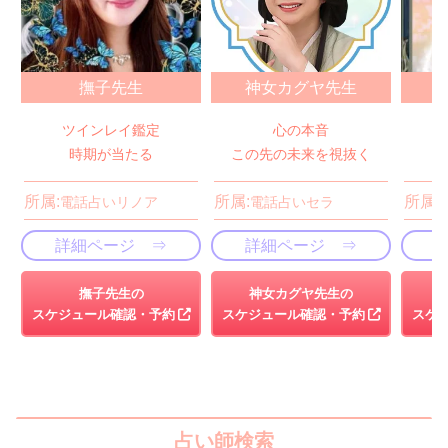
撫子先生
神女カグヤ先生
ツインレイ鑑定
心の本音
時期が当たる
この先の未来を視抜く
所属:
所属:
所属:
電話占いリノア
電話占いセラ
詳細ページ ⇒
詳細ページ ⇒
撫子先生の
神女カグヤ先生の
スケジュール確認・予約
スケジュール確認・予約
スケ
占い師検索