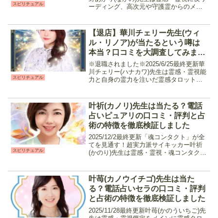
スピリチュアル
ーディング、高次元や守護霊からのメッ
セージをタロットを通して伝える鑑定を
行う占い師です。相手の気持ちや現状を
見抜く力が強く、恋愛だけでなく仕事の
【退店】華川チェリー先生(ウィ
人間関係、家族関...
ル・リノア)が当たるという噂は
本当？口コミを大調査してみまし
た
※退職されました※2025/6/25最終更新華
川チェリー(ハナカワ)先生は霊感・霊視能
スピリチュアル
力と自身の霊力を注いだ霊感タロットを
通して高次元や潜在意識から送られてき
たメッセージを読み解き鑑定を行う占い
師です。片想いや復縁の相談だけでな
叶祈(カノリ)先生は当たる？電話
く、転職や人...
占いピュアリの口コミ・評判と占
術の特徴を徹底検証しました
2025/12/2最終更新「魂コンタクト」が全
てを見通す！超実力派サイキッカー叶祈
スピリチュアル
(かのり)先生は霊感・霊視・魂コンタク
ト・チャネリングなどのスピリチュアル
鑑定で幾多の悩みを解決してきた占い師
です。生年月日や相手の情報が少なくて
叶苺(カノウイチゴ)先生は当た
も的確な占い...
る？電話占いセラの口コミ・評判
と占術の特徴を徹底検証しました
2025/11/28最終更新叶苺(かのういちご)先