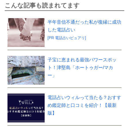
こんな記事も読まれてます
半年音信不通だった私が復縁に成功
した電話占い
[PR 電話占いピュアリ]
子宝に恵まれる最強パワースポッ
ト！津堅島「ホートゥガー/マカ
ー」
電話占いウィルって当たる？おすす
め鑑定師と口コミを紹介！【最新
版】