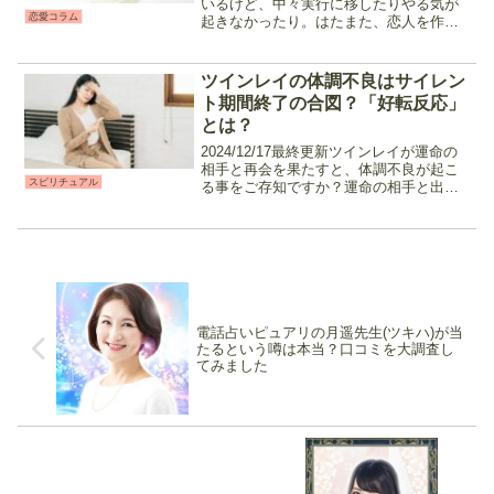
いるけど、中々実行に移したりやる気が
恋愛コラム
起きなかったり。はたまた、恋人を作ろ
うと色々試してみたけれど失敗に終わっ
た。など、恋愛をしたくても出来ない時
や、努力をしても思い通りにいかない事
ツインレイの体調不良はサイレン
は沢山ありますよね。でも...
ト期間終了の合図？「好転反応」
とは？
2024/12/17最終更新ツインレイが運命の
相手と再会を果たすと、体調不良が起こ
スピリチュアル
る事をご存知ですか？運命の相手と出会
う事でこれまで交流していなかったエネ
ルギーがツインレイ同士で流れ始めた
り、スピリチュアルな感覚が覚醒して三
次元の身体がつい...
電話占いピュアリの月遥先生(ツキハ)が当
たるという噂は本当？口コミを大調査し
てみました