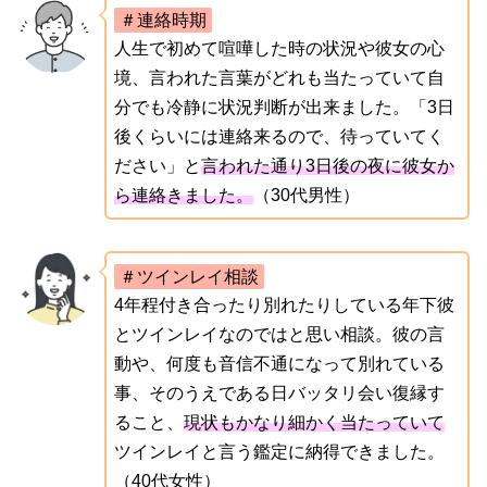
＃連絡時期
人生で初めて喧嘩した時の状況や彼女の心
境、言われた言葉がどれも当たっていて自
分でも冷静に状況判断が出来ました。「3日
後くらいには連絡来るので、待っていてく
ださい」と
言われた通り3日後の夜に彼女か
ら連絡きました。
（30代男性）
＃ツインレイ相談
4年程付き合ったり別れたりしている年下彼
とツインレイなのではと思い相談。彼の言
動や、何度も音信不通になって別れている
事、そのうえである日バッタリ会い復縁す
ること、
現状もかなり細かく当たっていて
ツインレイと言う鑑定に納得できました。
（40代女性）