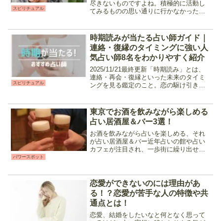
尽きないものですよね。積極的に活動し
スピリチュアル
てみるものの思い通りに行かなかった
り、何か失敗をしてしまったり。今回
は、日常のふとした瞬間に現れる「恋が
始まるスピリチュアルな兆候」をご紹
時期読みが当たる占い師ガイド｜
介。もしかしたら近々...
連絡・復縁のタイミングに強い人
気占い師8名をわかりやすく紹介
2025/11/21最終更新「時期読み」とは、
連絡・再会・復縁といった未来のタイミ
スピリチュアル
ングを見る鑑定のこと。恋の駆け引きを
するにあたって、何事も「タイミング」
って大事ですよね。例えば・復縁を申し
込みたい時・連絡はいつ取れば良いの
東京でお酒を飲みながら楽しめる
か、返信は来るの...
占い居酒屋＆バー3選！
お酒を飲みながら占いを楽しめる、それ
が占い居酒屋＆バー近年占いの館や占い
カフェが注目され、一歩街に繰り出せば
様々な場所でその看板を見ることが増え
パワースポット
てきました。「昼間のカフェで占っても
らいたけど平日は仕事が忙しくて、土日
は混んでる……。」「カフ...
恋愛ができないのには理由があ
る！？恋愛が苦手な人の特徴や共
通点とは！
恋愛、結婚をしたいなと何となく思って