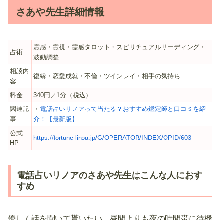
さあや先生詳細情報
霊感・霊視・霊感タロット・スピリチュアルリーディング・
占術
波動調整
相談内
復縁・恋愛成就・不倫・ツインレイ・相手の気持ち
容
料金
340円／1分（税込）
関連記
・
電話占いリノアって当たる？おすすめ鑑定師と口コミを紹
事
介！【最新版】
公式
https://fortune-linoa.jp/G/OPERATOR/INDEX/OPID/603
HP
電話占いリノアのさあや先生はこんな人におす
すめ
優しく話を聞いて貰いたい、昼間よりも夜の時間帯に待機