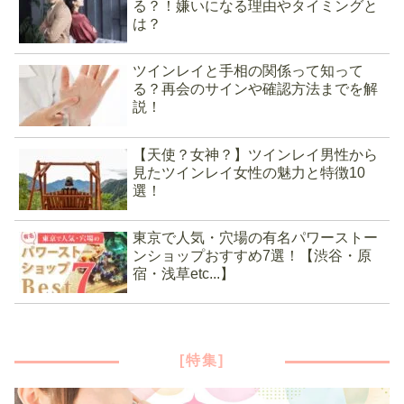
る？！嫌いになる理由やタイミングと
は？
ツインレイと手相の関係って知って
る？再会のサインや確認方法までを解
説！
【天使？女神？】ツインレイ男性から
見たツインレイ女性の魅力と特徴10
選！
東京で人気・穴場の有名パワーストー
ンショップおすすめ7選！【渋谷・原
宿・浅草etc...】
[特集]