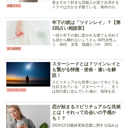
居ますか？好きな芸能人が居て出演する
恋愛コラム
ドラマは欠かさず観ている、海外のロッ
クバンドのファンでずっと聴いているな
ど、生活の一部として「推し」を自然と
応援している人も少なくないのではない
年下の彼は「ツインレイ」？【第
でしょうか。今回...
2回占い相談室】
一回り年下の彼に惹かれる寝ても冷めて
も頭から離れないふうさん:40代女性ふ
う 40代 女性 既婚たつや 30代 男
性 独身職場によく来る営業のたつやさ
占い相談室
んと親しくしている内に惹かれ合い男女
の関係になりました。寝ても覚めても彼
の事が頭から離れず...
スターシードとは？ツインレイと
も繋がる特徴・使命・違いを解
説！
スピリチュアルな世界において今とても
注目されている「スターシード」。元々
スピリチュアル
は別の星に住んでいた魂が、地球を次元
上昇（アセンション）させる為に地球人
として転生した人々と言われています。
今回は、宇宙と繋がり特殊な役割を持つ
恋が始まるスピリチュアルな兆候
スターシードについて解説...
とは！それって出会いの予感か
も！？
2024/12/19最終更新恋愛に関する悩みは