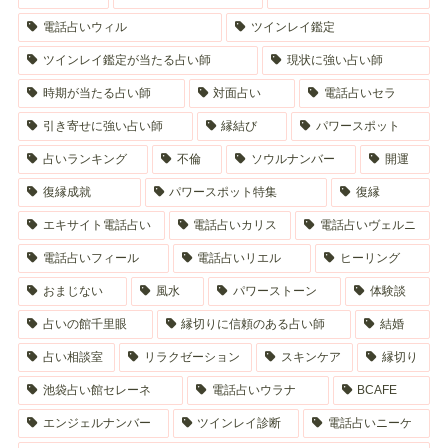
電話占いウィル
ツインレイ鑑定
ツインレイ鑑定が当たる占い師
現状に強い占い師
時期が当たる占い師
対面占い
電話占いセラ
引き寄せに強い占い師
縁結び
パワースポット
占いランキング
不倫
ソウルナンバー
開運
復縁成就
パワースポット特集
復縁
エキサイト電話占い
電話占いカリス
電話占いヴェルニ
電話占いフィール
電話占いリエル
ヒーリング
おまじない
風水
パワーストーン
体験談
占いの館千里眼
縁切りに信頼のある占い師
結婚
占い相談室
リラクゼーション
スキンケア
縁切り
池袋占い館セレーネ
電話占いウラナ
BCAFE
エンジェルナンバー
ツインレイ診断
電話占いニーケ