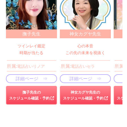
撫子先生
神女カグヤ先生
ツインレイ鑑定
心の本音
時期が当たる
この先の未来を視抜く
所属:
所属:
所属:
電話占いリノア
電話占いセラ
詳細ページ ⇒
詳細ページ ⇒
撫子先生の
神女カグヤ先生の
スケジュール確認・予約
スケジュール確認・予約
スケ