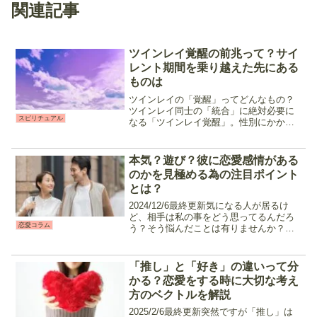
関連記事
ツインレイ覚醒の前兆って？サイ
レント期間を乗り越えた先にある
ものは
ツインレイの「覚醒」ってどんなもの？
ツインレイ同士の「統合」に絶対必要に
スピリチュアル
なる「ツインレイ覚醒」。性別にかかわ
らず、ツインレイは統合へのステップを
踏んでいく中で「覚醒」と呼ばれるツイ
ンレイとしての最終地点に到達します。
本気？遊び？彼に恋愛感情がある
「覚醒」したツインレイの...
のかを見極める為の注目ポイント
とは？
2024/12/6最終更新気になる人が居るけ
ど、相手は私の事をどう思ってるんだろ
恋愛コラム
う？そう悩んだことは有りませんか？好
きだから優しくしてくれるのか、優しい
から親しくしてくれるのか、それとも他
に気持ちがあるのか。恋愛を成就させる
「推し」と「好き」の違いって分
うえで相手の気持...
かる？恋愛をする時に大切な考え
方のベクトルを解説
2025/2/6最終更新突然ですが「推し」は