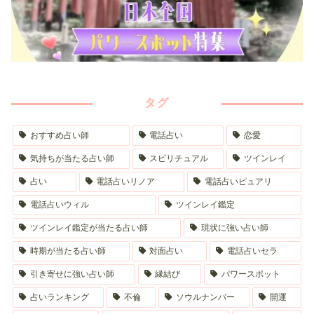
タグ
おすすめ占い師
電話占い
恋愛
気持ちが当たる占い師
スピリチュアル
ツインレイ
占い
電話占いリノア
電話占いピュアリ
電話占いウィル
ツインレイ鑑定
ツインレイ鑑定が当たる占い師
現状に強い占い師
時期が当たる占い師
対面占い
電話占いセラ
引き寄せに強い占い師
縁結び
パワースポット
占いランキング
不倫
ソウルナンバー
開運