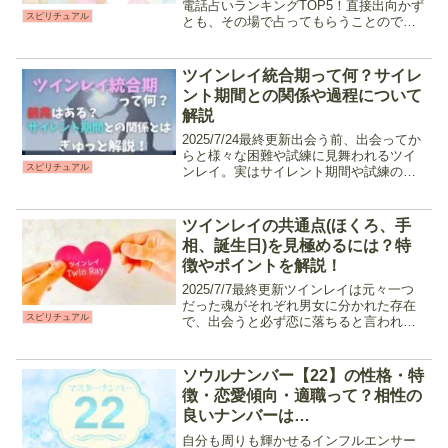
電話占いランキングTOP5！直接出向かず
スピリチュアル
とも、その場で占ってもらうことのでき
る電話占い。昨今ではたくさんの電話占
いサイトがオープンし、日本全国の鑑定
師が悩める相談者に手を差し伸べていま
ツインレイ統合期って何？サイレ
す。今回は...
ント期間との関係や過程について
解説
2025/7/24最終更新出会う前、出会ってか
らと様々な困難や試練に見舞われるツイ
スピリチュアル
ンレイ。実はサイレント期間や試練の
数々は魂を成長させるための"プログラ
ム"によって一定のパターンがあると言わ
れています。今回は二人の魂が一つにな
ツインレイの共通点(ほくろ、手
る前の"統合期...
相、誕生日)を見極めるには？特
徴やポイントを解説！
2025/7/7最終更新ツインレイは元々一つ
だった魂がそれぞれ男女に分かれた存在
スピリチュアル
で、出会うと必ず恋に落ちると言われて
います。とは言えツインレイには「年齢
差」や「既婚者」「社会的立場」と言っ
た解決の難しい難題が試練として用意さ
ソウルナンバー【22】の性格・特
れており、結ばれ...
徴・恋愛傾向・適職って？相性の
良いナンバーは…
自分も周りも輝かせるインフルエンサー