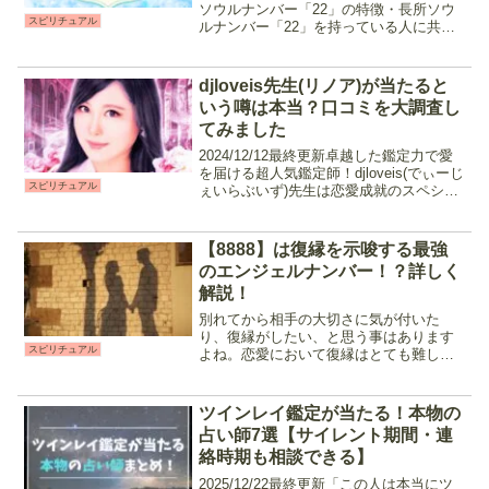
ソウルナンバー「22」の特徴・長所ソウ
スピリチュアル
ルナンバー「22」を持っている人に共通
しているのは、以下の様な気質です。 ・
自己アピールが上手・主張し過ぎない自
信家・ハマったらとことん極める・ファ
djloveis先生(リノア)が当たると
ッションセンス◎・...
いう噂は本当？口コミを大調査し
てみました
2024/12/12最終更新卓越した鑑定力で愛
を届ける超人気鑑定師！djloveis(でぃーじ
スピリチュアル
ぇいらぶいず)先生は恋愛成就のスペシャ
リストとして、相談内容に合わせた占術
を使い分け占ってくれる先生です。結果
をハッキリ教えてくれつつも、しっか
【8888】は復縁を示唆する最強
り...
のエンジェルナンバー！？詳しく
解説！
別れてから相手の大切さに気が付いた
り、復縁がしたい、と思う事はあります
スピリチュアル
よね。恋愛において復縁はとても難し
く、そう簡単に出来るものではありませ
ん。そんな復縁には、物事が進展する際
にスピリチュアルな事が起きると言われ
ツインレイ鑑定が当たる！本物の
ています。今回はその中から天...
占い師7選【サイレント期間・連
絡時期も相談できる】
2025/12/22最終更新「この人は本当にツ