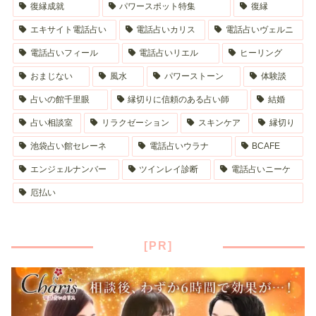
復縁成就
パワースポット特集
復縁
エキサイト電話占い
電話占いカリス
電話占いヴェルニ
電話占いフィール
電話占いリエル
ヒーリング
おまじない
風水
パワーストーン
体験談
占いの館千里眼
縁切りに信頼のある占い師
結婚
占い相談室
リラクゼーション
スキンケア
縁切り
池袋占い館セレーネ
電話占いウラナ
BCAFE
エンジェルナンバー
ツインレイ診断
電話占いニーケ
厄払い
[PR]