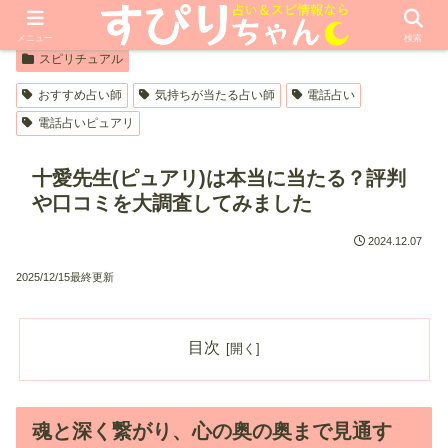
【PR】本ページはプロモーションが含まれています
メニュー
検索
スピリチュアル
おすすめ占い師
気持ちが当たる占い師
電話占い
電話占いピュアリ
十愛先生(ピュアリ)は本当に当たる？評判
や口コミを大調査してみました
2024.12.07
2025/12/15最終更新
目次
魂と深く繋がり、心の奥の奥まで見通す