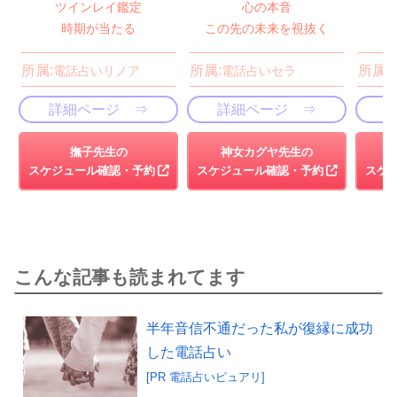
ツインレイ鑑定
心の本音
時期が当たる
この先の未来を視抜く
所属:
所属:
所属:
電話占いリノア
電話占いセラ
詳細ページ ⇒
詳細ページ ⇒
撫子先生の
神女カグヤ先生の
スケジュール確認・予約
スケジュール確認・予約
スケ
こんな記事も読まれてます
半年音信不通だった私が復縁に成功
した電話占い
[PR 電話占いピュアリ]