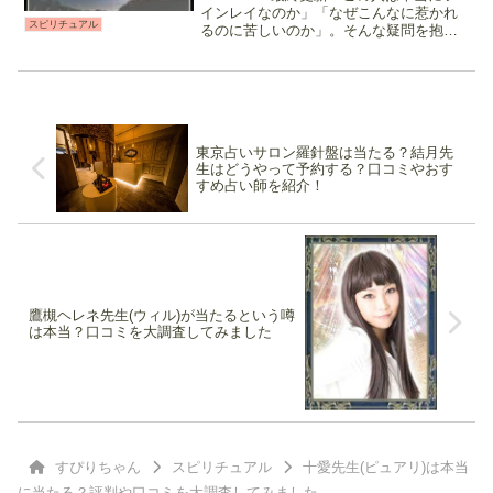
インレイなのか」「なぜこんなに惹かれ
スピリチュアル
るのに苦しいのか」。そんな疑問を抱え
ながら、答えが見えずに悩んでいる方も
多いのではないでしょうか。ツインレイ
鑑定とは？ツインレイ鑑定は強い霊視能
力や高次元の存...
東京占いサロン羅針盤は当たる？結月先
生はどうやって予約する？口コミやおす
すめ占い師を紹介！
鷹槻ヘレネ先生(ウィル)が当たるという噂
は本当？口コミを大調査してみました
すぴりちゃん
スピリチュアル
十愛先生(ピュアリ)は本当
に当たる？評判や口コミを大調査してみました