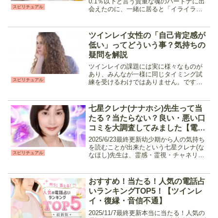
0.1％以下と言う貴重な魂のパートナに出
スピリチュアル
会えたのに、一緒に居ると「イライラす
る」。そんな事はありませんか？「ツイ
ンレイって言ったら仲が良くてお互いを
分かり合えてるもの」と言うイメージが
ツインレイ女性の「自己肯定感が
ありますが、...
低い」ってどういう事？気持ちの
疑問を解説
ツインレイの課題には実に様々なものが
あり、みんなが一様に同じタイミング試
スピリチュアル
練を受けるわけではありません。です
が、ツインレイと出会う人々には少なか
らず共通点が存在しています。例えば、
元々はあまり外に出るのが得意ではなく
七星クレナ(ナナホシ)先生って当
家の中でゆっくり過ごす方が...
たる？当たらない？良い・悪い口
コミを大調査してみました【電話
占いピュアリ】
2025/6/23最終更新幼少期から人の気持ち
を読むことが出来たという七星クレナ(な
スピリチュアル
なほし)先生は、霊感・霊視・チャネリン
グをメインに高次元の存在のメッセージ
を届けてくれる先生です。人の気持ちだ
けでなくペットの気持ちやメッセージの
おすすめ！当たる！人気の電話占
鑑定も可能...
いランキングTOP5！【ツインレ
イ・復縁・音信不通】
2025/11/7最終更新本当に当たる！人気の