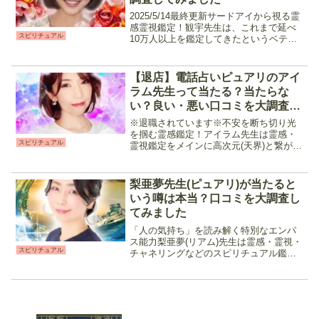
2025/5/14最終更新サードアイから視る霊
感霊視鑑定！観宇先生は、これまで延べ
スピリチュアル
10万人以上を鑑定してきたというベテラ
ン占い師です。「サードアイ」と呼ばれ
る第三の瞳を開き、現状・過去・未来ま
でくまなく鑑定してくれます。話しやす
【退店】電話占いピュアリのアイ
く、現状がよ...
ラム先生って当たる？当たらな
い？良い・悪い口コミを大調査し
てみました
※退職されています※不安を断ち切り光
を掴む霊感鑑定！アイラム先生は霊感・
スピリチュアル
霊視鑑定をメインに高次元(天界)と繋がり
メッセージを降ろす鑑定を行う占い師で
す。特に気持ち・現状面での鑑定に強
く、相談している途中で進展した、言わ
梨亜夢先生(ピュアリ)が当たると
れた時期に相手からリア...
いう噂は本当？口コミを大調査し
てみました
「人の気持ち」を読み解く特別なエンパ
ス能力梨亜夢(リアム)先生は霊感・霊視・
スピリチュアル
チャネリングなどのスピリチュアル鑑定
をメインに恋愛成就や人間関係に強い占
い師です。復縁や複雑な関係などの相談
を得意としており、高次元の存在と繋が
り届いたメッセージを...