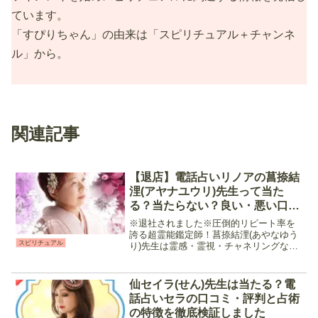
ています。
「すぴりちゃん」の由来は「スピリチュアル＋チャンネ
ル」から。
関連記事
【退店】電話占いリノアの菖捺結
浬(アヤナユウリ)先生って当た
る？当たらない？良い・悪い口コ
ミを大調査してみました
※退社されました※圧倒的リピート率を
誇る超霊能鑑定師！菖捺結浬(あやなゆう
スピリチュアル
り)先生は霊感・霊視・チャネリングなど
のスピリチュアル鑑定を行う占い師で
す。気になる相手の気持ちを知りたい、
と言う時におすすめ。縁結びや引き寄せ
仙セイラ(せん)先生は当たる？電
も行って貰えるので、恋...
話占いセラの口コミ・評判と占術
の特徴を徹底検証しました