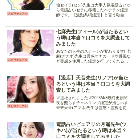
仙セイラ(セン)先生は大手人気電話占いか
ら電話占いセラに移籍したベテラン鑑定
スピリチュアル
師です。【波動共鳴鑑定】と言う独自の
占術を用いて、相手の気持ち、この先の
未来など多岐に渡る鑑定が可能で、的中
率も高いと話題。話しやすく複雑な相談
七麻先生(フィール)が当たるとい
も受け付けているので...
う噂は本当？口コミを大調査して
みました
あなたの人生のステージが変わります!!七
麻(ナナオ)先生は霊感マナカードや透視な
スピリチュアル
ど霊感を使用した鑑定を行ってくれる先
生です。どんな悩み事でも真摯に向き合
い、スピリチュアル力を通して相手の気
持ちや現状、未来を読み解く事で行き詰
【退店】天音先生(リノア)が当た
っている問題を解...
るという噂は本当？口コミを大調
査してみました
※退社されました※2025/4/3最終更新闇
夜を照らすチャネリング鑑定が指し示す
スピリチュアル
未来天音(アマネ)先生は霊感・霊視を使用
したスピリチュアルリーディングと霊感
タロットやダウジングを併用した鑑定を
行う占い師です。高次元の存在と繋がる
電話占いピュアリの月遥先生(ツ
事で現状への...
キハ)が当たるという噂は本当？
口コミを大調査してみました