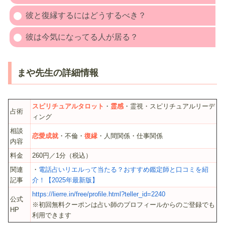
彼と復縁するにはどうするべき？
彼は今気になってる人が居る？
まや先生の詳細情報
スピリチュアルタロット
・
霊感
・霊視・スピリチュアルリーデ
占術
ィング
相談
恋愛成就
・不倫・
復縁
・人間関係・仕事関係
内容
料金
260円／1分（税込）
関連
・
電話占いリエルって当たる？おすすめ鑑定師と口コミを紹
記事
介！【2025年最新版】
https://lierre.in/free/profile.html?teller_id=2240
公式
※初回無料クーポンは占い師のプロフィールからのご登録でも
HP
利用できます