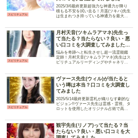
2025/3/6最終更新超強力な神通力が降り
積もる不安を拭い去る！月遥(ツキハ)先生
スピリチュアル
は生まれつき持っている神通力を最大限
に使ったスピリチュアル鑑定を行う占い
師です。恋愛や人間関係など複雑に拗れ
てしまった案件や、転職・職場での悩み
月村天音(ツキムラアマネ)先生っ
などマルチな...
て当たる？当たらない？良い・悪
い口コミを大調査してみました
【電話占いウィル】
悩みを奇跡へと転生させし超一流霊能鑑
定師！月村天音(ツキムラアマネ)先生はス
スピリチュアル
ピリチュアルリーディングやチャネリン
グをメインに、高次元の存在と繋がりメ
ッセージを受け取る鑑定を得意としてい
ます。恋愛や仕事、人間関係などで選択
ヴァース先生(ウィル)が当たると
を迫られた時、人生の...
いう噂は本当？口コミを大調査し
てみました
2025/5/14最終更新霊札が織りなす劇的な
ビジョン!!ヴァース先生は霊感・霊視、タ
スピリチュアル
ロットを使用したオリジナル占術で高次
元からのメッセージを降ろし、鑑定を行
ってくれる先生です。主に復縁や不倫と
言った複雑な恋愛に関しての鑑定に定評
観宇先生(リノア)って当たる？当
があり、ス...
たらない？良い・悪い口コミを大
調査してみました