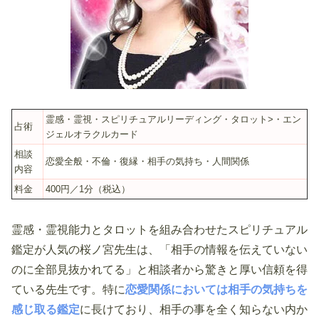
霊感・霊視・スピリチュアルリーディング・タロット>・エン
占術
ジェルオラクルカード
相談
恋愛全般・不倫・復縁・相手の気持ち・人間関係
内容
料金
400円／1分（税込）
霊感・霊視能力とタロットを組み合わせたスピリチュアル
鑑定が人気の桜ノ宮先生は、「相手の情報を伝えていない
のに全部見抜かれてる」と相談者から驚きと厚い信頼を得
ている先生です。特に
恋愛関係においては相手の気持ちを
感じ取る鑑定
に長けており、相手の事を全く知らない内か