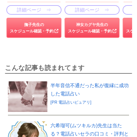
詳細ページ ⇒
詳細ページ ⇒
撫子先生の
神女カグヤ先生の
スケジュール確認・予約
スケジュール確認・予約
スケ
こんな記事も読まれてます
半年音信不通だった私が復縁に成功
した電話占い
[PR 電話占いピュアリ]
六希瑠可(ムツキルカ)先生は当た
る？電話占いセラの口コミ・評判と