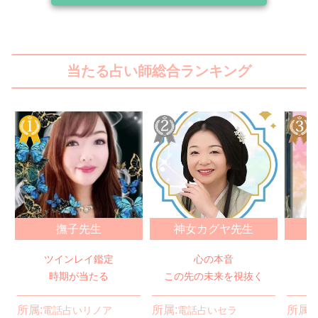
当たる占い師総合ランキング
撫子先生
神女カグヤ先生
ツインレイ鑑定
心の本音
時期が当たる
この先の未来を視抜く
所属:
所属:
所属:
電話占いリノア
電話占いセラ