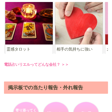
霊感タロット
相手の気持ちに強い
カ
電話占いリエルってどんな会社？ ＞＞
掲示板での当たり報告・外れ報告
寄り添ってく