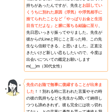
持ちがあったんですが、先生と
お話してい
くうちに別れた原因（浮気）や浮気相手に
捨てられたことなど「やっぱりお金と生活
目当てだよな」と腑に落ちる結論に至り
、
先日思いっきり振ってやりました。先生が
彼からのLineと同じこと言った時、この先
生なら信頼できる、と思いました。正直泣
きたいけど新しい恋もしたいので、今度は
出会いについての鑑定お願いします
m(__)m（30代女性）
先生のお陰で無事に復縁することが出来ま
した
！！別れる時に言われた言葉やその時
の彼の気持ちなどを先生から聞いて納得し
つつも諦めきれず。彼も完全には吹っ切れ
てない、との言葉に勇気を貰って連絡も我