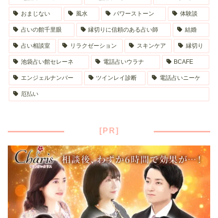
おまじない
風水
パワーストーン
体験談
占いの館千里眼
縁切りに信頼のある占い師
結婚
占い相談室
リラクゼーション
スキンケア
縁切り
池袋占い館セレーネ
電話占いウラナ
BCAFE
エンジェルナンバー
ツインレイ診断
電話占いニーケ
厄払い
[PR]