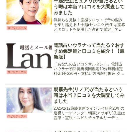
千越先生(ピュアリ)が当たるとい
合わせて必要な占術をプ...
う噂は本当？口コミを大調査して
みました
気持ちを見抜く霊感タロットで千の悩み
を乗り越える！千越(センエツ)先生は霊感
スピリチュアル
とタロットを使用した占術で鑑定してく
れる占い師です。特に人間関係や相手の
気持ちを知りたい時におすすめ。男性な
らではの視点と、女性の立場に立ったア
電話占いウラナって当たる？おす
ドバイスは分かりやす...
すめ鑑定師と口コミを紹介！【最
新版】
「あなたの占いコンサルタント」電話占
いウラナ初回特典初回鑑定10分無料鑑定
スピリチュアル
料金1分220円～支払い方法銀行振込,クレ
ジットカード、各種キャッシュレス決済
営業時間電話・チャット占い 9:00～翌
5:00メール占い 24時間 100名以上の鑑
朝霧先生(リノア)が当たるという
定...
噂は本当？口コミを大調査してみ
ました
2025/2/12最終更新ツインレイ研究20年の
透視リーディング！朝霧(アサギリ)先生は
スピリチュアル
霊感・霊視・スピリチュアルリーディン
グを中心に恋愛成就やツインレイ鑑定が
得意な占い師です。結果をハッキリと伝
えてくれるので、現状をどう進展させる