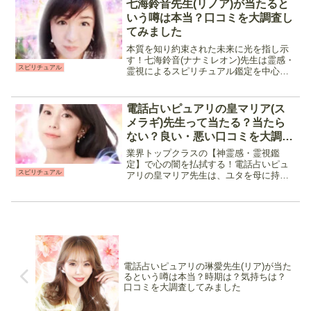
七海鈴音先生(リノア)が当たると
のか、自...
いう噂は本当？口コミを大調査し
てみました
本質を知り約束された未来に光を指し示
す！七海鈴音(ナナミレオン)先生は霊感・
スピリチュアル
霊視によるスピリチュアル鑑定を中心に
恋愛や相手の気持ちを細かく占ってくれ
る先生です。魂と繋がり潜在意識を読み
解く事で気になる相手が何を考えている
電話占いピュアリの皇マリア(ス
のか、口に出していな...
メラギ)先生って当たる？当たら
ない？良い・悪い口コミを大調査
してみました
業界トップクラスの【神霊感・霊視鑑
定】で心の闇を払拭する！電話占いピュ
スピリチュアル
アリの皇マリア先生は、ユタを母に持つ
スピリチュアル鑑定師です。霊感・霊視
をメイン占術にチャネリングやスピリチ
ュアルリーディングで高次元の存在や潜
在意識と繋がる事で現状を打...
電話占いピュアリの琳愛先生(リア)が当た
るという噂は本当？時期は？気持ちは？
口コミを大調査してみました