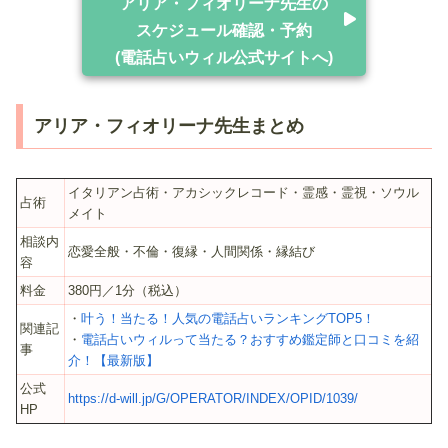
アリア・フィオリーナ先生の
スケジュール確認・予約
(電話占いウィル公式サイトへ)
アリア・フィオリーナ先生まとめ
イタリアン占術・アカシックレコード・霊感・霊視・ソウル
占術
メイト
相談内
恋愛全般・不倫・復縁・人間関係・縁結び
容
料金
380円／1分（税込）
・
叶う！当たる！人気の電話占いランキングTOP5！
関連記
・
電話占いウィルって当たる？おすすめ鑑定師と口コミを紹
事
介！【最新版】
公式
https://d-will.jp/G/OPERATOR/INDEX/OPID/1039/
HP