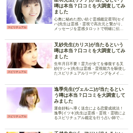
ミで人気。特に相...
噂は本当？口コミを大調査してみ
ました
心奧に秘めた想い紡ぐ霊感鑑定星羽(セイ
ハ)先生は霊感・霊視で高次元と繋がり、
スピリチュアル
メッセージを霊感タロットで明確に伝え
てくれる占い師です。不倫や復縁などの
複雑な恋愛から人間関係、転職や職場の
相談など幅広く対応してくれるので、占
叉紗先生(カリス)が当たるという
い初心者の方にもおす...
噂は本当？口コミを大調査してみ
ました
生年月日不要！霊力が全てを修復する叉
紗(サシャ)先生は霊感・霊視能力を駆使し
スピリチュアル
たスピリチュアルリーディングをメイン
に鑑定を行う占い師です。特に関係性の
修復に関する相談に強く、復縁や人間関
係などの複雑な事情を持つ相談者に人
逸季先生(ヴェルニ)が当たるとい
気。アドバイスも的確に...
う噂は本当？口コミを大調査して
みました
運命好転へ導く送念による恋愛成就法！
逸季(イツキ)先生は霊感・霊視・霊聴によ
スピリチュアル
るスピリチュアル鑑定を行う占い師で
す。鑑定歴が長く実績のある占い師なの
で、占いが初めての方でも安定した鑑定
を受けられるのがポイント。相談内容に