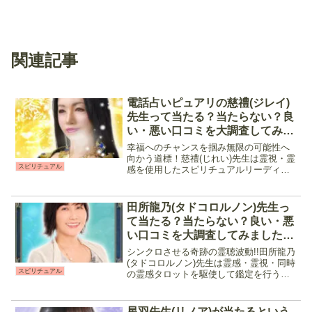
関連記事
電話占いピュアリの慈禮(ジレイ)
先生って当たる？当たらない？良
い・悪い口コミを大調査してみま
した
幸福へのチャンスを掴み無限の可能性へ
向かう道標！慈禮(じれい)先生は霊視・霊
スピリチュアル
感を使用したスピリチュアルリーディン
グにタロットやオラクルカードを合わせ
た鑑定を行う占い師です。恋愛の中でも
欲に気持ちを見抜く鑑定に定評があり、
田所龍乃(タドコロルノン)先生っ
気になる相手の本音だ...
て当たる？当たらない？良い・悪
い口コミを大調査してみました
【電話占いウィル】
シンクロさせる奇跡の霊聴波動!!田所龍乃
(タドコロルノン)先生は霊感・霊視・同時
スピリチュアル
の霊感タロットを駆使して鑑定を行う占
い師です。優しく話しやすい雰囲気と、
鑑定中ヒーリングも行って貰えるので不
安や悲しい気持ちがスッキリすると口コ
星羽先生(リノア)が当たるという