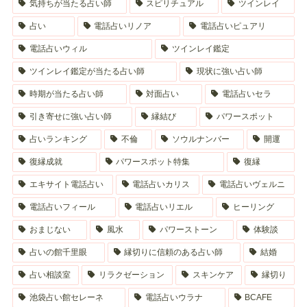
気持ちが当たる占い師
スピリチュアル
ツインレイ
占い
電話占いリノア
電話占いピュアリ
電話占いウィル
ツインレイ鑑定
ツインレイ鑑定が当たる占い師
現状に強い占い師
時期が当たる占い師
対面占い
電話占いセラ
引き寄せに強い占い師
縁結び
パワースポット
占いランキング
不倫
ソウルナンバー
開運
復縁成就
パワースポット特集
復縁
エキサイト電話占い
電話占いカリス
電話占いヴェルニ
電話占いフィール
電話占いリエル
ヒーリング
おまじない
風水
パワーストーン
体験談
占いの館千里眼
縁切りに信頼のある占い師
結婚
占い相談室
リラクゼーション
スキンケア
縁切り
池袋占い館セレーネ
電話占いウラナ
BCAFE