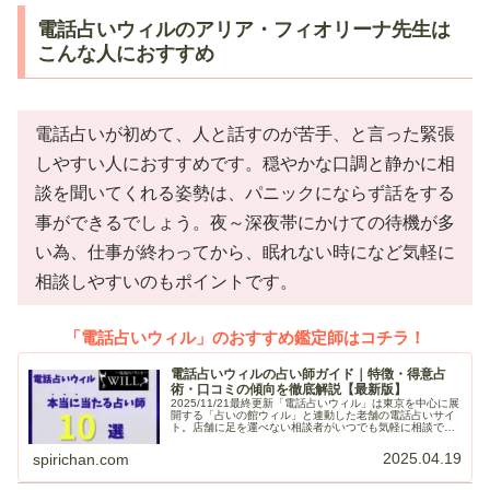
電話占いウィルのアリア・フィオリーナ先生は
こんな人におすすめ
電話占いが初めて、人と話すのが苦手、と言った緊張
しやすい人におすすめです。穏やかな口調と静かに相
談を聞いてくれる姿勢は、パニックにならず話をする
事ができるでしょう。夜～深夜帯にかけての待機が多
い為、仕事が終わってから、眠れない時になど気軽に
相談しやすいのもポイントです。
「電話占いウィル」のおすすめ鑑定師はコチラ！
電話占いウィルの占い師ガイド｜特徴・得意占
術・口コミの傾向を徹底解説【最新版】
2025/11/21最終更新「電話占いウィル」は東京を中心に展
開する「占いの館ウィル」と連動した老舗の電話占いサイ
ト。店舗に足を運べない相談者がいつでも気軽に相談でき
るようにと日本全国から選りすぐった鑑定師が在籍し、24
時間体制で鑑定を行っ...
2025.04.19
spirichan.com