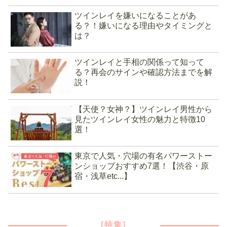
ツインレイを嫌いになることがあ
る？！嫌いになる理由やタイミングと
は？
ツインレイと手相の関係って知って
る？再会のサインや確認方法までを解
説！
【天使？女神？】ツインレイ男性から
見たツインレイ女性の魅力と特徴10
選！
東京で人気・穴場の有名パワーストー
ンショップおすすめ7選！【渋谷・原
宿・浅草etc...】
[特集]