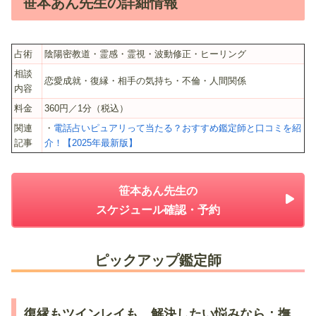
笹本あん先生の詳細情報
占術
陰陽密教道・霊感・霊視・波動修正・ヒーリング
相談
恋愛成就・復縁・相手の気持ち・不倫・人間関係
内容
料金
360円／1分（税込）
関連
・
電話占いピュアリって当たる？おすすめ鑑定師と口コミを紹
記事
介！【2025年最新版】
笹本あん先生の
スケジュール確認・予約
ピックアップ鑑定師
復縁もツインレイも、解決したい悩みなら：撫