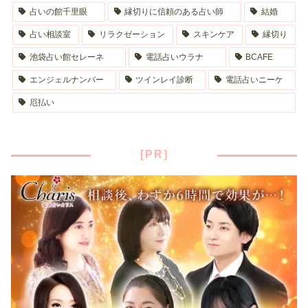
占いの館千里眼
縁切りに信頼のある占い師
結婚
占い相談室
リラクゼーション
スキンケア
縁切り
池袋占い館セレーネ
電話占いウラナ
BCAFE
エンジェルナンバー
ツインレイ診断
電話占いニーケ
厄払い
[PR]