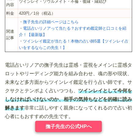
ツインレイ・ソウルメイト・不倫・復縁・縁結び
内容
料金
420円／1分（税込）
・
撫子先生の詳細ページはこちら
・
電話占いリノアって当たる？おすすめ鑑定師と口コミを紹
関連
介！【最新版】
記事
・
ツインレイ鑑定が当たる！本物の占い師5選【ツインレイ占
いをするならこの先生！】
電話占いリノアの撫子先生は霊感・霊視をメインに霊感タ
ロットやリーディング能力を組み合わせ、魂の形や現状、
未来など多方面からツインレイ鑑定を行う占い師です。サ
クサクとテンポよく占いつつも、
ツインレイとして今何を
しなければいけないのか、相手の気持ちなどを的確に読み
解きます
非常に話しやすく親身になってくれるので占い初
心者にもおすすめの先生です。
撫子先生の公式HPへ