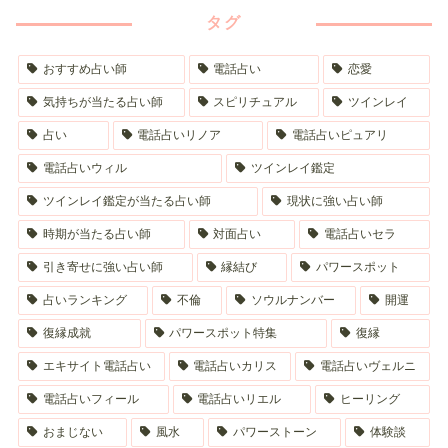
タグ
おすすめ占い師
電話占い
恋愛
気持ちが当たる占い師
スピリチュアル
ツインレイ
占い
電話占いリノア
電話占いピュアリ
電話占いウィル
ツインレイ鑑定
ツインレイ鑑定が当たる占い師
現状に強い占い師
時期が当たる占い師
対面占い
電話占いセラ
引き寄せに強い占い師
縁結び
パワースポット
占いランキング
不倫
ソウルナンバー
開運
復縁成就
パワースポット特集
復縁
エキサイト電話占い
電話占いカリス
電話占いヴェルニ
電話占いフィール
電話占いリエル
ヒーリング
おまじない
風水
パワーストーン
体験談