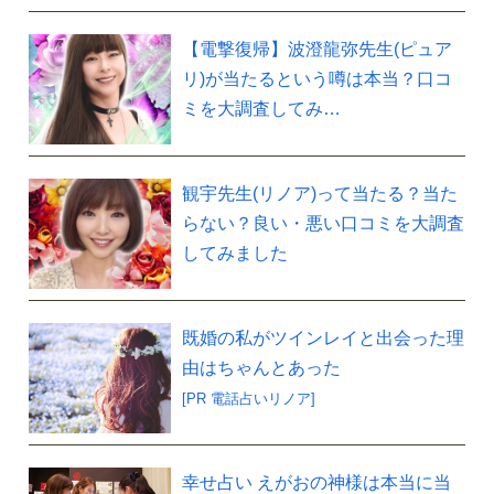
【電撃復帰】波澄龍弥先生(ピュア
リ)が当たるという噂は本当？口コ
ミを大調査してみ…
観宇先生(リノア)って当たる？当た
らない？良い・悪い口コミを大調査
してみました
既婚の私がツインレイと出会った理
由はちゃんとあった
[PR 電話占いリノア]
幸せ占い えがおの神様は本当に当