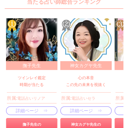
当たる占い師総合ランキング
撫子先生
神女カグヤ先生
ツインレイ鑑定
心の本音
時期が当たる
この先の未来を視抜く
所属:
所属:
所属:
電話占いリノア
電話占いセラ
詳細ページ ⇒
詳細ページ ⇒
撫子先生の
神女カグヤ先生の