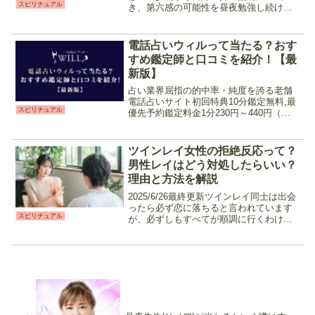
スピリチュアル
き、第六感の可能性を昼夜勉強し続けて
いるというAman先生は、オリジナル占術
である霊波動リーディングを使用して相
手の気持ち、相談者の深層心理を深くま
電話占いウィルって当たる？おす
で紐解きより良い選択...
すめ鑑定師と口コミを紹介！【最
新版】
占い業界屈指の的中率・純度を誇る老舗
電話占いサイト初回特典10分鑑定無料,最
スピリチュアル
優先予約鑑定料金1分230円～440円（税
込）支払い方法クレジット決済,銀行振込
後払い（コンビニ/銀行ATM）営業時間24
時間 数多くある電話占いサイトの中でも
ツインレイ女性の拒絶反応って？
的中...
男性レイはどう対処したらいい？
理由と方法を解説
2025/6/26最終更新ツインレイ同士は出会
ったら必ず恋に落ちると言われています
スピリチュアル
が、必ずしもすべてが順調に行くわけで
はありません。サイレント期間や統合前
のイライラ期など様々なハードルが立ち
塞がり、それを乗り越えて行くことで魂
を成長させてい...