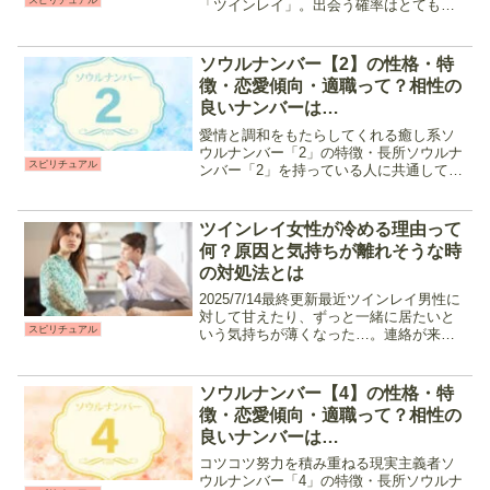
スピリチュアル
「ツインレイ」。出会う確率はとても低
く、「ツインレイ」と言う言葉を知らな
い人も多く存在します。そんな奇跡のよ
うな確率で出会うツインレイですが、
ソウルナンバー【2】の性格・特
「運命的なものを感じる」と言...
徴・恋愛傾向・適職って？相性の
良いナンバーは…
愛情と調和をもたらしてくれる癒し系ソ
ウルナンバー「2」の特徴・長所ソウルナ
スピリチュアル
ンバー「2」を持っている人に共通してい
るのは、以下の様な気質です。 ・人の気
持ちや物事の動きに敏感・周囲に常に気
を配れる・忍耐強い・案外さっぱりとし
ツインレイ女性が冷める理由って
た性格・コミュニケ...
何？原因と気持ちが離れそうな時
の対処法とは
2025/7/14最終更新最近ツインレイ男性に
対して甘えたり、ずっと一緒に居たいと
スピリチュアル
いう気持ちが薄くなった…。連絡が来て
もすぐに返すのが面倒くさい時があ
る。。。二人っきりでも今までみたいな
甘い時間を過ごしていない気がする。な
ソウルナンバー【4】の性格・特
んて気持ちを感じて...
徴・恋愛傾向・適職って？相性の
良いナンバーは…
コツコツ努力を積み重ねる現実主義者ソ
ウルナンバー「4」の特徴・長所ソウルナ