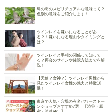
鳥の羽のスピリチュアルな意味って？
色別の意味をご紹介します！
ツインレイを嫌いになることがあ
る？！嫌いになる理由やタイミングと
は？
ツインレイと手相の関係って知って
る？再会のサインや確認方法までを解
説！
【天使？女神？】ツインレイ男性から
見たツインレイ女性の魅力と特徴10
選！
東京で人気・穴場の有名パワーストー
ンショップおすすめ7選！【渋谷・原
宿・浅草etc...】