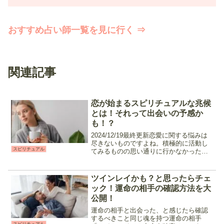
おすすめ占い師一覧を見に行く ⇒
関連記事
恋が始まるスピリチュアルな兆候
とは！それって出会いの予感か
も！？
2024/12/19最終更新恋愛に関する悩みは
尽きないものですよね。積極的に活動し
スピリチュアル
てみるものの思い通りに行かなかった
り、何か失敗をしてしまったり。今回
は、日常のふとした瞬間に現れる「恋が
始まるスピリチュアルな兆候」をご紹
ツインレイかも？と思ったらチェ
介。もしかしたら近々...
ック！運命の相手の確認方法を大
公開！
運命の相手と出会った、と感じたら確認
するべきこと同じ魂を持つ運命の相手