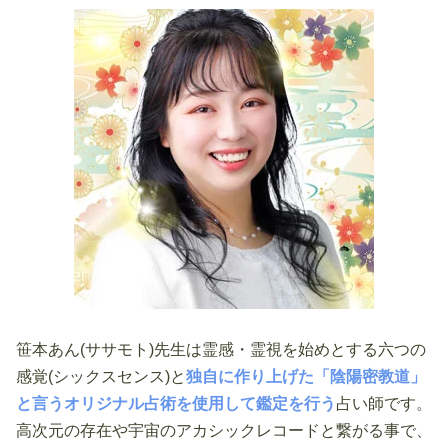
笹本あん(ササモト)先生は霊感・霊視を始めとする六つの
感覚(シックスセンス)と
独自に作り上げた「陰陽密教道」
と言うオリジナル占術を使用して鑑定を行う
占い師です。
高次元の存在や宇宙のアカシックレコードと繋がる事で、