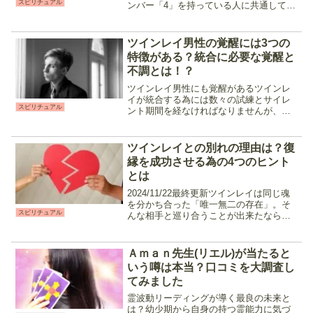
スピリチュアル
ンバー「4」を持っている人に共通してい
るのは、以下の様な気質です。 ・常識的
で安定志向・リーダーシップを発揮す
る・人を自然に思いやれる・コツコツ努
ツインレイ男性の覚醒には3つの
力を積み重ねる・甘え...
特徴がある？統合に必要な覚醒と
不調とは！？
ツインレイ男性にも覚醒があるツインレ
イが統合する為には数々の試練とサイレ
スピリチュアル
ント期間を経なければなりませんが、ツ
インレイ男性がツインレイとして覚醒す
るとどうなるのかご存知ですか？一般的
にはサイレント期間に入る時の立ち位
ツインレイとの別れの理由は？復
置、「チェイサー」と「ラン...
縁を成功させる為の4つのヒント
とは
2024/11/22最終更新ツインレイは同じ魂
を分かち合った「唯一無二の存在」。そ
スピリチュアル
んな相手と巡り合うことが出来たなら、
人生の最後まで一緒に……と考えますよ
ね。しかしもし出会えたとしても、ツイ
ンレイには様々な試練が用意されており
Ａｍａｎ先生(リエル)が当たると
その恋愛は多難...
いう噂は本当？口コミを大調査し
てみました
霊波動リーディングが導く最良の未来と
は？幼少期から自身の持つ霊能力に気づ