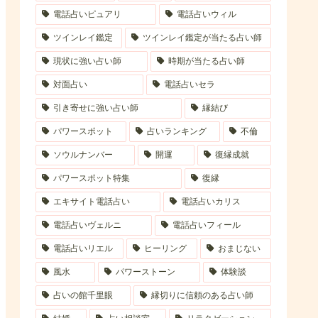
電話占いピュアリ
電話占いウィル
ツインレイ鑑定
ツインレイ鑑定が当たる占い師
現状に強い占い師
時期が当たる占い師
対面占い
電話占いセラ
引き寄せに強い占い師
縁結び
パワースポット
占いランキング
不倫
ソウルナンバー
開運
復縁成就
パワースポット特集
復縁
エキサイト電話占い
電話占いカリス
電話占いヴェルニ
電話占いフィール
電話占いリエル
ヒーリング
おまじない
風水
パワーストーン
体験談
占いの館千里眼
縁切りに信頼のある占い師