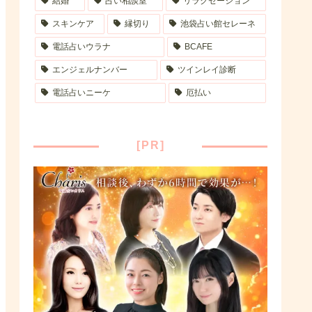
結婚
占い相談室
リラクゼーション
スキンケア
縁切り
池袋占い館セレーネ
電話占いウラナ
BCAFE
エンジェルナンバー
ツインレイ診断
電話占いニーケ
厄払い
[PR]